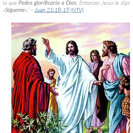
la que
Pedro glorificaría a Dios
. Entonces Jesús le dijo:
«
Sígueme
».” –
Juan 21:18-19 (NTV)