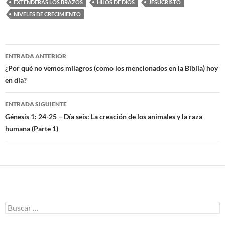
EXTENDERÁS LOS BRAZOS
HIJOS DE DIOS
JESUCRISTO
NIVELES DE CRECIMIENTO
ENTRADA ANTERIOR
Navegación
¿Por qué no vemos milagros (como los mencionados en la Biblia) hoy
en día?
de
entradas
ENTRADA SIGUIENTE
Génesis 1: 24-25 – Día seis: La creación de los animales y la raza
humana (Parte 1)
B
u
s