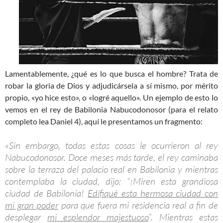
Lamentablemente, ¿qué es lo que busca el hombre? Trata de
robar la gloria de Dios y adjudicársela a sí mismo, por mérito
propio, «yo hice esto», o «logré aquello». Un ejemplo de esto lo
vemos en el rey de Babilonia Nabucodonosor (para el relato
completo lea Daniel 4
), aquí le presentamos un fragmento:
«Sin embargo, todas estas cosas le ocurrieron al rey
Nabucodonosor. Doce meses más tarde, el rey caminaba
sobre la terraza del palacio real en Babilonia y mientras
contemplaba la ciudad, dijo: “¡Miren esta grandiosa
ciudad de Babilonia!
Edifiqué esta hermosa ciudad con
mi gran poder
para que fuera mi residencia real a fin de
desplegar
mi esplendor majestuoso
”. Mientras estas