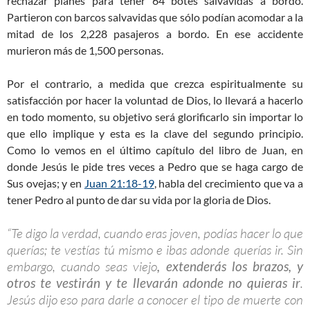
rechazar planes para tener 64 botes salvavidas a bordo.
Partieron con barcos salvavidas que sólo podían acomodar a la
mitad de los 2,228 pasajeros a bordo. En ese accidente
murieron más de 1,500 personas.
Por el contrario, a medida que crezca espiritualmente su
satisfacción por hacer la voluntad de Dios, lo llevará a hacerlo
en todo momento, su objetivo será glorificarlo sin importar lo
que ello implique y esta es la clave del segundo principio.
Como lo vemos en el último capítulo del libro de Juan, en
donde Jesús le pide tres veces a Pedro que se haga cargo de
Sus ovejas; y en
Juan 21:18-19
, habla del crecimiento que va a
tener Pedro al punto de dar su vida por la gloria de Dios.
“Te digo la verdad, cuando eras joven, podías hacer lo que
querías; te vestías tú mismo e ibas adonde querías ir. Sin
embargo, cuando seas viejo
, extenderás los brazos, y
otros te vestirán y te llevarán adonde no quieras ir
.
Jesús dijo eso para darle a conocer el tipo de muerte con