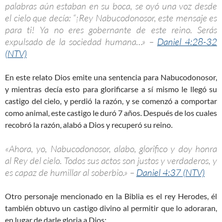
palabras aún estaban en su boca, se oyó una voz desde
el cielo que decía: “¡Rey Nabucodonosor, este mensaje es
para ti! Ya no eres gobernante de este reino. Serás
expulsado de la sociedad humana…» –
Daniel 4:28-32
(NTV)
En este relato Dios emite una sentencia para Nabucodonosor,
y mientras decía esto para glorificarse a sí mismo le llegó su
castigo del cielo, y perdió la razón, y se comenzó a comportar
como animal, este castigo le duró 7 años. Después de los cuales
recobró la razón, alabó a Dios y recuperó su reino.
«Ahora, yo, Nabucodonosor, alabo, glorifico y doy honra
al Rey del cielo. Todos sus actos son justos y verdaderos, y
es capaz de humillar al soberbio.» –
Daniel 4:37 (NTV)
Otro personaje mencionado en la Biblia es el rey Herodes, él
también obtuvo un castigo divino al permitir que lo adoraran,
en lugar de darle gloria a Dios: