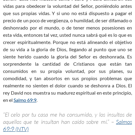
vidas para obedecer la voluntad del Señor, poniéndolo antes
que sus propias vidas. Y si uno no está dispuesto a pagar el
precio de un poco de vergüenza, o humildad, de ser difamado o
deshonrado por el mundo, o de tener menos posesiones en
esta vida, entonces tal vez, usted nunca sabrá qué es lo que es
crecer espiritualmente. Porque no está alineando el objetivo
de su vida a la gloria de Dios, llegando al punto que uno se
siente herido cuando la gloria del Señor es deshonrada. Es
sorprendente la cantidad de Cristianos que están tan
consumidos en su propia voluntad, por sus planes, su
comodidad, y tan absortos en sus propios problemas que
realmente no sienten el dolor cuando se deshonra a Dios. El
rey David nos muestra su madurez espiritual en este principio,
en el
Salmo 69:9
.
“El celo por tu casa me ha consumido, y los insultos de
aquellos que te insultan han caído sobre mí.” –
Salmos
69:9 (NTV)