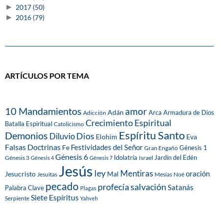
►
2017
(50)
►
2016
(79)
ARTÍCULOS POR TEMA
10 Mandamientos
amor
Adán
Arca
Armadura de Dios
Adicción
Crecimiento Espiritual
Batalla Espiritual
Catolicismo
Espíritu Santo
Demonios
Dios
Diluvio
Eva
Elohim
Falsas Doctrinas
Festividades del Señor
Fe
Génesis 1
Gran Engaño
Génesis 6
Idolatría
Jardín del Edén
Génesis 3
Israel
Génesis 4
Génesis 7
Jesús
ley
Mentiras
Mal
oración
Jesucristo
Jesuitas
Mesías
Noé
pecado
profecía
salvación
Satanás
Palabra Clave
Plagas
Siete Espíritus
Serpiente
Yahveh