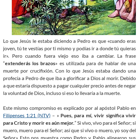
Lo que Jesús le estaba diciendo a Pedro es que «cuando eras
joven, tú te vestías por ti mismo y podías ir a donde tú quieras
ir». Pero cuando fuera viejo eso iba a cambiar. La frase
“
extenderás los brazos
» es utilizada para de hablar de una
muerte por crucifixión. Con lo que Jesús estaba dando una
profecía a Pedro de que iba a glorificar a Dios al morir. Debido
a que estaría dispuesto a pagar cualquier precio antes de negar
la voluntad de Dios, incluso si eso lo llevaría a la muerte.
Este mismo compromiso es explicado por al apóstol Pablo en
Filipenses 1:21 (NTV)
– »
Pues, para mí, vivir significa vivir
para Cristo y morir es aún mejor.
” Si vivo, vivo para el Señor; si
muero, muero para el Señor; así que si vivo o muero, yo soy del
Señor.» Esto nos muestra como Pedro y Pablo alinearon sus