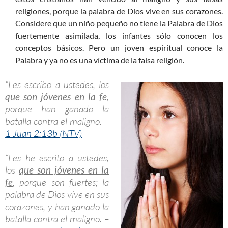
religiones, porque la palabra de Dios vive en sus corazones.
Considere que un niño pequeño no tiene la Palabra de Dios
fuertemente asimilada, los infantes sólo conocen los
conceptos básicos. Pero un joven espiritual conoce la
Palabra y ya no es una víctima de la falsa religión.
“Les escribo a ustedes, los
que son jóvenes en la fe
,
porque han ganado la
batalla contra el maligno. –
1 Juan 2:13b (NTV)
“Les he escrito a ustedes,
los
que son jóvenes en la
fe
, porque son fuertes; la
palabra de Dios vive en sus
corazones, y han ganado la
batalla contra el maligno. –