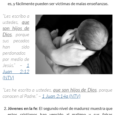
es, y fácilmente pueden ser víctimas de malas enseñanzas.
“Les escribo a
ustedes,
que
son hijos de
Dios
, porque
sus pecados
han sido
perdonados
por medio de
Jesús.” –
1
Juan 2:12
(NTV)
“Les he escrito a ustedes,
que son hijos de Dios
, porque
conocen al Padre.” –
1 Juan 2:14a (NTV)
Jóvenes en la fe
: El segundo nivel de madurez muestra que
estos cristianos han vencido al maligno y sus falsas