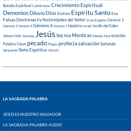
Crecimiento Espiritual
Batalla Espiritual
Catolicismo
Espíritu Santo
Demonios
Dios
Diluvio
Eva
Elohim
Falsas Doctrinas
Festividades del Señor
Fe
Génesis 1
Gran Engaño
Génesis 6
Idolatría
Jardín del Edén
Génesis 3
Israel
Génesis 4
Génesis 7
Jesús
ley
Mentiras
Mal
oración
Jesucristo
Jesuitas
Mesías
Noé
pecado
profecía
salvación
Satanás
Palabra Clave
Plagas
Siete Espíritus
Serpiente
Yahveh
LA SAGRADA PALABRA
JESÚS ES NUESTRO SALVADOR
LA SAGRADA PALABRA AUDIO