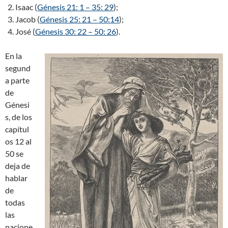
Isaac (
Génesis 21: 1 – 35: 29
);
Jacob (
Génesis 25: 21 – 50:14
);
José (
Génesis 30: 22 – 50: 26
).
En la
segund
a parte
de
Génesi
s, de los
capítul
os 12 al
50 se
deja de
hablar
de
todas
las
nacione