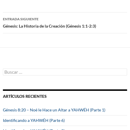
ENTRADA SIGUIENTE
Navegación
Génesis: La Historia de la Creación (Génesis 1:1-2:3)
de
entradas
B
u
s
c
a
ARTÍCULOS RECIENTES
r
:
Génesis 8:20 – Noé le Hace un Altar a YAHWÉH (Parte 1)
Identificando a YAHWÉH (Parte 6)