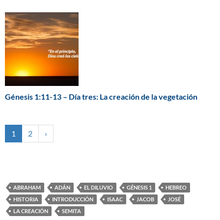
Génesis 1:11-13 – Día tres: La creación de la vegetación
1
2
›
ABRAHAM
ADÁN
EL DILUVIO
GÉNESIS 1
HEBREO
HISTORIA
INTRODUCCIÓN
ISAAC
JACOB
JOSÉ
LA CREACIÓN
SEMITA