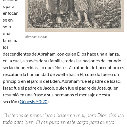
s para
enfocar
se en
solo
una
Abraham e Isaac
familia:
los
descendientes de Abraham, con quien Dios hace una alianza,
en la cual, a través de su familia, todas las naciones del mundo
serían bendecidas. Lo que Dios está tratando de hacer ahora es
rescatar a la humanidad de vuelta hacia Él, como lo fue en un
principio en el jardín del Edén. Abraham fue el padre de Isaac,
Isaac fue el padre de Jacob, quien fue el padre de José, quien
resumió en una frase a sus hermanos el mensaje de esta
sección (
Génesis 50:20
).
“Ustedes se propusieron hacerme mal, pero Dios dispuso
todo para bien. Él me puso en este cargo para que yo