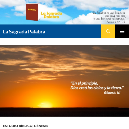
Saltar
al
contenido
Buscar
La Sagrada Palabra
MENÚ
PRINCI
ESTUDIO BÍBLICO
,
GÉNESIS