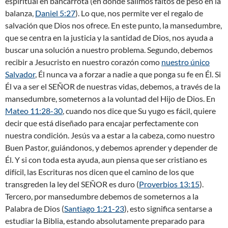
espiritual en bancarrota (en donde salimos faltos de peso en la
balanza,
Daniel 5:27
). Lo que, nos permite ver el regalo de
salvación que Dios nos ofrece. En este punto, la mansedumbre,
que se centra en la justicia y la santidad de Dios, nos ayuda a
buscar una solución a nuestro problema. Segundo, debemos
recibir a Jesucristo en nuestro corazón como
nuestro único
Salvador
, Él nunca va a forzar a nadie a que ponga su fe en Él. Si
Él va a ser el SEÑOR de nuestras vidas, debemos, a través de la
mansedumbre, someternos a la voluntad del Hijo de Dios. En
Mateo 11:28-30
, cuando nos dice que Su yugo es fácil, quiere
decir que está diseñado para encajar perfectamente con
nuestra condición. Jesús va a estar a la cabeza, como nuestro
Buen Pastor, guiándonos, y debemos aprender y depender de
Él. Y si con toda esta ayuda, aun piensa que ser cristiano es
difícil, las Escrituras nos dicen que el camino de los que
transgreden la ley del SEÑOR es duro (
Proverbios 13:15
).
Tercero, por mansedumbre debemos de someternos a la
Palabra de Dios (
Santiago 1:21-23
), esto significa sentarse a
estudiar la Biblia, estando absolutamente preparado para