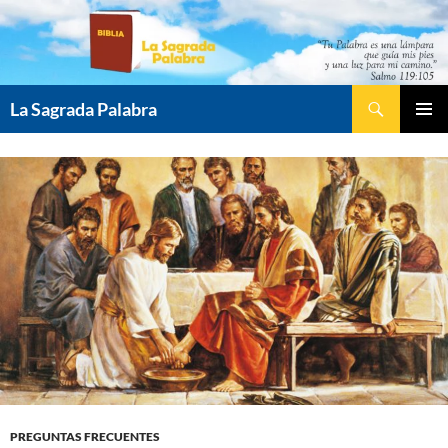
Saltar
al
contenido
Buscar
La Sagrada Palabra
MENÚ
PRINCI
PREGUNTAS FRECUENTES