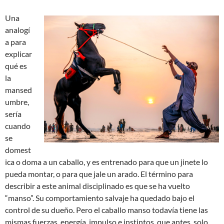
Una
analogí
a para
explicar
qué es
la
mansed
umbre,
sería
cuando
se
domest
ica o doma a un caballo, y es entrenado para que un jinete lo
pueda montar, o para que jale un arado. El término para
describir a este animal disciplinado es que se ha vuelto
“manso”. Su comportamiento salvaje ha quedado bajo el
control de su dueño. Pero el caballo manso todavía tiene las
mismas fuerzas, energía, impulso e instintos, que antes, solo