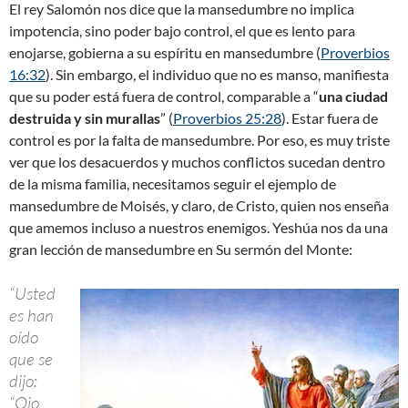
El rey Salomón nos dice que la mansedumbre no implica
impotencia, sino poder bajo control, el que es lento para
enojarse, gobierna a su espíritu en mansedumbre (
Proverbios
16:32
). Sin embargo, el individuo que no es manso, manifiesta
que su poder está fuera de control, comparable a “
una ciudad
destruida y sin murallas
” (
Proverbios 25:28
). Estar fuera de
control es por la falta de mansedumbre. Por eso, es muy triste
ver que los desacuerdos y muchos conflictos sucedan dentro
de la misma familia, necesitamos seguir el ejemplo de
mansedumbre de Moisés, y claro, de Cristo, quien nos enseña
que amemos incluso a nuestros enemigos. Yeshúa nos da una
gran lección de mansedumbre en Su sermón del Monte:
“Usted
es han
oído
que se
dijo:
“Ojo