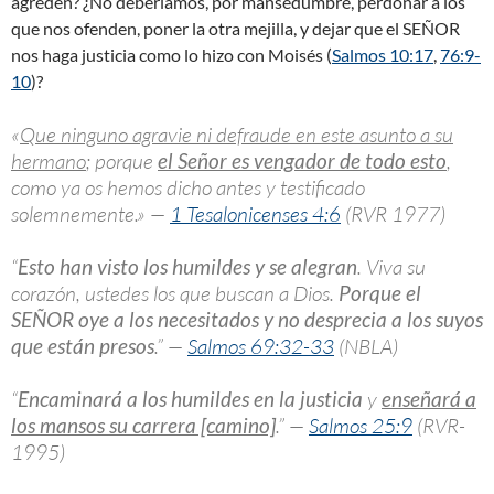
agreden? ¿No deberíamos, por mansedumbre, perdonar a los
que nos ofenden, poner la otra mejilla, y dejar que el SEÑOR
nos haga justicia como lo hizo con Moisés (
Salmos 10:17
,
76:9-
10
)?
«
Que ninguno agravie ni defraude en este asunto a su
hermano
; porque
el Señor es vengador de todo esto
,
como ya os hemos dicho antes y testificado
solemnemente.» —
1 Tesalonicenses 4:6
(RVR 1977)
“
Esto han visto los humildes y se alegran
. Viva su
corazón, ustedes los que buscan a Dios.
Porque el
SEÑOR oye a los necesitados y no desprecia a los suyos
que están presos
.” —
Salmos 69:32-33
(NBLA)
“
Encaminará a los humildes en la justicia
y
enseñará a
los mansos su carrera [camino]
.” —
Salmos 25:9
(RVR-
1995)