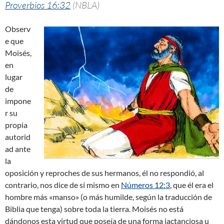
Proverbios 16:32
(NBLA)
Observ
e que
Moisés,
en
lugar
de
impone
r su
propia
autorid
ad ante
la
oposición y reproches de sus hermanos, él no respondió, al
contrario, nos dice de sí mismo en
Números 12:3
, que él era el
hombre más «manso» (o más humilde, según la traducción de
Biblia que tenga) sobre toda la tierra. Moisés no está
dándonos esta virtud que poseía de una forma jactanciosa u