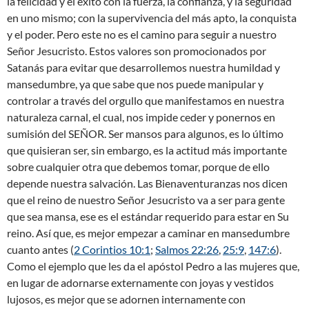
la felicidad y el éxito con la fuerza, la confianza, y la seguridad
en uno mismo; con la supervivencia del más apto, la conquista
y el poder. Pero este no es el camino para seguir a nuestro
Señor Jesucristo. Estos valores son promocionados por
Satanás para evitar que desarrollemos nuestra humildad y
mansedumbre, ya que sabe que nos puede manipular y
controlar a través del orgullo que manifestamos en nuestra
naturaleza carnal, el cual, nos impide ceder y ponernos en
sumisión del SEÑOR. Ser mansos para algunos, es lo último
que quisieran ser, sin embargo, es la actitud más importante
sobre cualquier otra que debemos tomar, porque de ello
depende nuestra salvación. Las Bienaventuranzas nos dicen
que el reino de nuestro Señor Jesucristo va a ser para gente
que sea mansa, ese es el estándar requerido para estar en Su
reino. Así que, es mejor empezar a caminar en mansedumbre
cuanto antes (
2 Corintios 10:1
;
Salmos 22:26
,
25:9
,
147:6
).
Como el ejemplo que les da el apóstol Pedro a las mujeres que,
en lugar de adornarse externamente con joyas y vestidos
lujosos, es mejor que se adornen internamente con