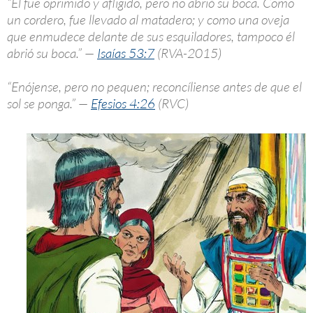
“Él fue oprimido y afligido, pero no abrió su boca. Como
un cordero, fue llevado al matadero; y como una oveja
que enmudece delante de sus esquiladores, tampoco él
abrió su boca.” —
Isaías 53:7
(RVA-2015)
“Enójense, pero no pequen; reconcíliense antes de que el
sol se ponga.” —
Efesios 4:26
(RVC)