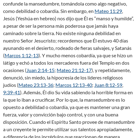
confunde la mansedumbre, tomándola como algo negativo,
como debilidad o cobardía. Sin embargo, en
Mateo 11:29
,
Jesús (Yeshúa en hebreo) nos dijo que Él es “manso y humilde”,
a pesar de ser la persona más poderosa que jamás haya
caminado sobre la tierra. No existe ninguna debilidad en
nuestro Señor Jesucristo; recordemos que Él estuvo 40 días
ayunando en el desierto, rodeado de fieras salvajes, y Satanás
(
Marcos 1:12-13
). Y mucho menos cobardía, ya que se hizo un
látigo y echó a todos los mercaderes fuera del Templo en dos
ocasiones (
Juan 2:14-15
;
Mateo 21:12-17
), y repetidamente,
denunció, sin miedo, la hipocresía de los líderes religiosos
judíos (
Mateo 23:13-36
;
Marcos 12:13-40
;
Juan 8:12-59
,
9:39-41
). Además, Él dio Su vida sabiendo la horrible forma en
la que lo iban a crucificar. Por lo que, la mansedumbre es lo
opuesto a debilidad o cobardía, ya que es mantener una gran
fuerza, valor y convicción bajo control, y con una buena
disposición. Cuando el Espíritu Santo provee de mansedumbre
a un creyente le permite utilizar sus talentos apropiadamente,
a diferencia de los incrédulos que reaccionan de manera