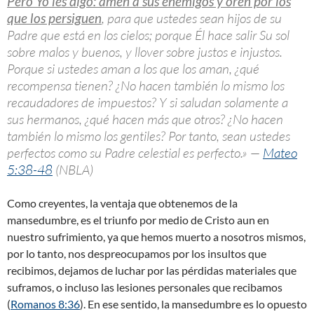
Pero Yo les digo: amen a sus enemigos y oren por los
que los persiguen
, para que ustedes sean hijos de su
Padre que está en los cielos; porque Él hace salir Su sol
sobre malos y buenos, y llover sobre justos e injustos.
Porque si ustedes aman a los que los aman, ¿qué
recompensa tienen? ¿No hacen también lo mismo los
recaudadores de impuestos? Y si saludan solamente a
sus hermanos, ¿qué hacen más que otros? ¿No hacen
también lo mismo los gentiles? Por tanto, sean ustedes
perfectos como su Padre celestial es perfecto.» —
Mateo
5:38-48
(NBLA)
Como creyentes, la ventaja que obtenemos de la
mansedumbre, es el triunfo por medio de Cristo aun en
nuestro sufrimiento, ya que hemos muerto a nosotros mismos,
por lo tanto, nos despreocupamos por los insultos que
recibimos, dejamos de luchar por las pérdidas materiales que
suframos, o incluso las lesiones personales que recibamos
(
Romanos 8:36
). En ese sentido, la mansedumbre es lo opuesto