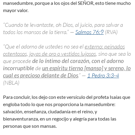
mansedumbre, porque a los ojos del SEÑOR, esto tiene mucho
mayor valor.
“Cuando te levantaste, oh Dios, al juicio, para salvar a
todos los mansos de la tierra.” —
Salmos 76:9
(RVA)
“Que el adorno de ustedes no sea el
externo: peinados
ostentosos, joyas de oro o vestidos lujosos
, sino que sea lo
que procede
de lo íntimo del corazón, con el adorno
incorruptible
de
un espíritu tierno [manso] y sereno, lo
cual es precioso delante de Dios
.” —
1 Pedro 3:3-4
(NBLA)
Para concluir, los dejo con este versículo del profeta Isaías que
engloba todo lo que nos proporciona la mansedumbre:
salvación, enseñanza, ciudadanía en el reino, y
bienaventuranza, en un regocijo y alegría para todas las
personas que son mansas.