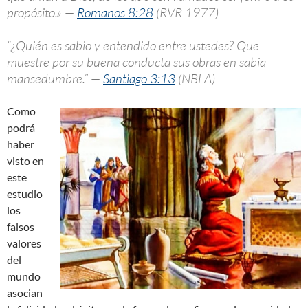
propósito.» —
Romanos 8:28
(RVR 1977)
“¿Quién es sabio y entendido entre ustedes? Que
muestre por su buena conducta sus obras en sabia
mansedumbre.” —
Santiago 3:13
(NBLA)
Como
podrá
haber
visto en
este
estudio
los
falsos
valores
del
mundo
asocian