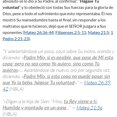
absoluto se lo dio a Su Padre, al confirmar: “
Hágase Tu
voluntad
” y lo obedeció con todas Sus fuerzas para la gloria de
Dios, pese a todo el sufrimiento que esto representaba. Él nos
mostró Su mansedumbre hasta el final, sin responder a los
maltratos que le hicieron, dejó que el SEÑOR juzgara a Sus
oponentes (
Mateo 26:36-44
;
Filipenses 2:5-11
;
Mateo 21:5
;
1
Pedro 2:21-23
).
“Y adelantándose un poco, cayó sobre Su rostro, orando y
diciendo: «
Padre Mío, si es posible, que pase de Mí esta
copa; pero no sea como Yo quiero, sino como Tú
quieras
»… Apartándose de nuevo, oró por segunda vez,
diciendo: «
Padre Mío, si esta copa no puede pasar sin
que Yo la beba, hágase Tu voluntad
».” —
Mateo 26:39
,
42
(NBLA)
“«Digan a la hija de Sión: “Mira,
tu Rey viene a ti,
Humilde y montado en un asna
…” —
Mateo 21:5a
(NBLA)