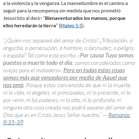
a la violencia y la venganza. La mansedumbre es el camino a
seguir para la recompensa sin medida que nos prometió
Jesucristo al decir: “
Bienaventurados los mansos, porque
ellos heredarán la tierra
” (
Mateo 5:5
).
“¿Quién nos separará del amor de Cristo? ¿Tribulación, o
angustia, o persecución, o hambre, o desnudez, o peligro,
o espada? Tal como está escrito: «
Por causa Tuya somos
puestos a muerte todo el día
; somos considerados como
ovejas para el matadero».
Pero en todas estas cosas
somos más que vencedores por medio de Aquel que
nos amó
. Porque estoy convencido de que ni la muerte,
ni la vida, ni ángeles, ni principados, ni lo presente, ni lo
por venir, ni los poderes, ni lo alto, ni lo profundo, ni
ninguna otra cosa creada nos podrá separar del amor de
Dios que es en Cristo Jesús Señor nuestro.” —
Romanos
8:35-39