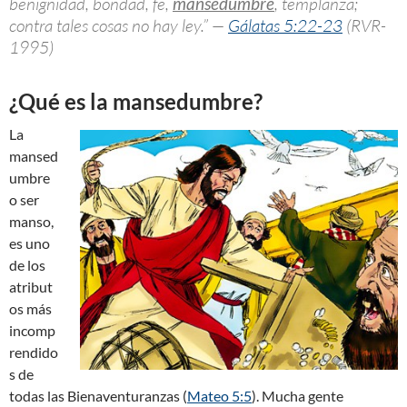
benignidad, bondad, fe,
mansedumbre
, templanza;
contra tales cosas no hay ley.” —
Gálatas 5:22-23
(RVR-
1995)
¿Qué es la mansedumbre?
La
mansed
umbre
o ser
manso,
es uno
de los
atribut
os más
incomp
rendido
s de
todas las Bienaventuranzas (
Mateo 5:5
). Mucha gente