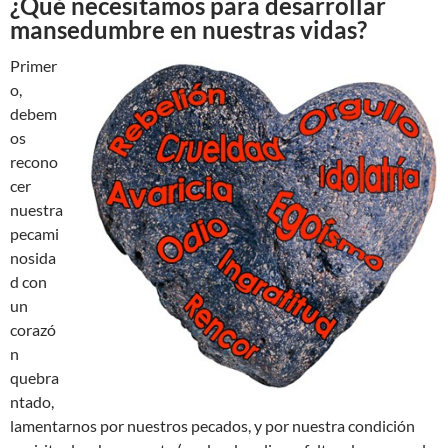
¿Qué necesitamos para desarrollar
mansedumbre en nuestras vidas?
Primer
o,
debem
os
recono
cer
nuestra
pecami
nosida
d con
un
corazó
n
quebra
ntado,
lamentarnos por nuestros pecados, y por nuestra condición