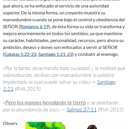
que ahora, se ha enfocado al servicio de una autoridad
superior. De la misma forma, un creyente muestra su
mansedumbre cuando se pone bajo el control y obediencia del
SEÑOR (
Romanos 6:19
), de esta forma su vida se transforma y
mejora enormemente en todos los sentidos, ya que mantiene
su carácter, habilidades, personalidad, recursos, pero ahora su
ambición, deseos y dones son enfocados a servir al SEÑOR
(
Gálatas 5:22-23
;
Santiago 1:21-23
) y combatir al enemigo.
«Por lo tanto, desechando toda suciedad y la maldad que
sobreabunda, reciban con mansedumbre la palabra
implantada la cual puede salvar su vida.» —
Santiago
1:21
(RVA 2015)
«
Pero los mansos heredarán la tierra
y se deleitarán
por la abundancia de paz.» —
Salmos 37:11
(RVA 2015)
Observ