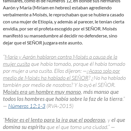
familiares, como el de Números 12
, en donde sus hermanos
Aarón y María (Miriam en hebreo) estaban agrediendo
verbalmente a Moisés, le reprochaban que se hubiera casado
con una mujer de Etiopía, y además al parecer, le tenían cierta
envidia, por ser el profeta escogido por el SEÑOR. Moisés
manifestó su mansedumbre al decidir no defenderse, sino
dejar que el SEÑOR juzgara este asunto.
“
María y Aarón hablaron contra Moisés a causa de la
mujer cusita
que había tomado, porque él había tomado
por mujer a una cusita. Ellos dijeron: —¿
Acaso solo por
medio de Moisés ha hablado el SEÑOR
? ¿No ha hablado
también por medio de nosotros? Y lo oyó el SEÑOR.
Moisés era un hombre muy manso
,
más manso que
todos los hombres que había sobre la faz de la tierra
.”
—
Números 12:1-3
(RVA-2015)
“
Mejor es el lento para la ira que el poderoso
, y
el que
domina su espíritu
que el que toma una ciudad.” —