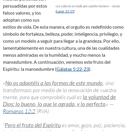
persuadidas por estos
«La vida no se mide por cuánto tienen» – Jesús
(
Lucas 12:15
)
falsos valores, y los
adoptan como sus
estilos de vida. De esta manera, el orgullo es redefinido como
símbolo de fortaleza, belleza, poder, inteligencia, privilegio, y
como un modelo a seguir para llegar a la grandeza. Por ello,
lamentablemente en nuestra cultura, una de las cualidades
menos admiradas es la humildad, y mucho menos la
mansedumbre. A continuación, veremos este fruto del
Espíritu: la mansedumbre (
Gálatas 5:22-23
).
«
No os adaptéis a las formas de este mundo
, sino
transformaos por medio de la renovación de vuestra
mente, para que comprobéis cuál es
la voluntad de
Dios: lo bueno, lo que le agrada, y lo perfecto
.» —
Romanos 12:2
(RVA)
“
Pero el fruto del Espíritu
es amor, gozo, paz, paciencia,