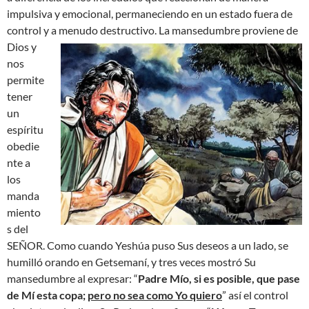
impulsiva y emocional, permaneciendo en un estado fuera de
control y a menudo destructivo.
La mansedumbre proviene de
Dios y
nos
permite
tener
un
espíritu
obedie
nte a
los
manda
miento
s del
SEÑOR. Como cuando Yeshúa puso Sus deseos a un lado, se
humilló orando en Getsemaní, y tres veces mostró Su
mansedumbre al expresar: “
Padre Mío, si es posible, que pase
de Mí esta copa;
pero no sea como Yo quiero
” así el control