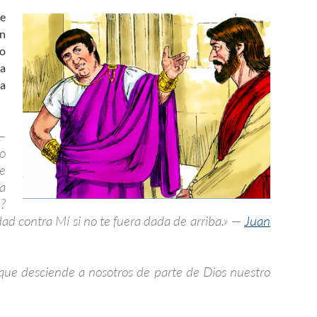
de
un
lo
ma
la
 —
o
me
a
?
d contra Mí si no te fuera dada de arriba.» —
Juan
 que desciende a nosotros de parte de Dios nuestro