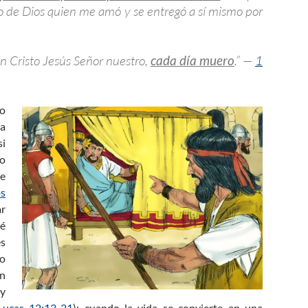
Hijo de Dios quien me amó y se entregó a sí mismo por
 en Cristo Jesús Señor nuestro,
cada día muero
.” —
1
do
na
si
do
ne
s
ar
ué
es
do
en
 y
Lucas 12:13-21
); cuando la vida se convierte en una