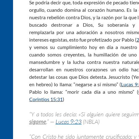
Se podría decir que, toda expresión de pecado tiene
orgullo, cuando domina al corazón humano. Es la 
nuestra rebelión contra Dios, y la razón por la que
buscado destronar a Dios, Su soberanía y 
remplazarla por una adoración a nosotros mism
intereses egoístas, esto fue profetizado por Pablo (
2
y vemos su cumplimiento hoy en día a nuestro 
cuando somos creyentes, la humillación de uno
mansedumbre y la lucha contra nuestra natural
desarrollan en nuestros corazones un odio haci
detestar las cosas que Dios detesta. Jesucristo (
en hebreo) lo llama: “negarse a sí mismo” (
Lucas 9
Pablo lo llama: “morir cada día a uno mismo” (
Corintios 15:31
)
“Y a todos les decía: «Si alguien quiere seguir
sígame
.” —
Lucas 9:23
(NBLA)
“Con Cristo he sido juntamente crucificado; y