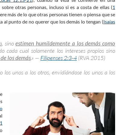
sobre otras personas, incluso si es a costa de ellas (
1
iere más de lo que otras personas tienen o piensa que se
ga al punto de no querer que los demás lo tengan (
Isaías
a
, sino
estimen humildemente a los demás como
do cada cual solamente los intereses propios sino
 de los demás
.» —
Filipenses 2:3-4
(RVA 2015)
o los unos a los otros, envidiándose los unos a los
se
s
o
al
1
 o