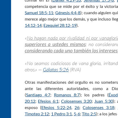
competencia que se mide por el éxito y la victoria 
Samuel 18:5-11
;
Génesis 4:4-8
); cuando alguien qu
merece algo mejor que los demás, y que incluso lle
14:12-14
;
Ezequiel 28:12-19
).
«
No hagan nada por rivalidad ni por vanaglori
superiores a ustedes mismos
; no consideran
considerando cada uno también los intereses
«No seamos codiciosos de vana gloria, irritand
otros.» —
Gálatas 5:26
(RVA)
Otras manifestaciones del orgullo es no someter
ante las diferentes autoridades, como a Dio
(
Santiago 4:7
;
Romanos 8:7
); los padres (
Éxod
20:12
;
Efesios 6:1
;
Colosenses 3:20
;
Juan 5:30
); 
esposo (
Efesios 5:22-24
,
26
;
Colosenses 3:18
;
Timoteo 2:12
;
1 Pedro 3:1
,
5-6
;
Tito 2:5
); a los jefes