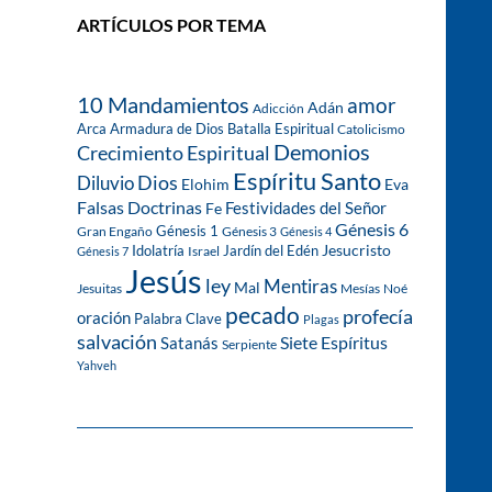
ARTÍCULOS POR TEMA
10 Mandamientos
amor
Adán
Adicción
Arca
Armadura de Dios
Batalla Espiritual
Catolicismo
Demonios
Crecimiento Espiritual
Espíritu Santo
Dios
Diluvio
Eva
Elohim
Falsas Doctrinas
Festividades del Señor
Fe
Génesis 6
Génesis 1
Gran Engaño
Génesis 3
Génesis 4
Idolatría
Jardín del Edén
Jesucristo
Israel
Génesis 7
Jesús
ley
Mentiras
Mal
Jesuitas
Mesías
Noé
pecado
profecía
oración
Palabra Clave
Plagas
salvación
Siete Espíritus
Satanás
Serpiente
Yahveh