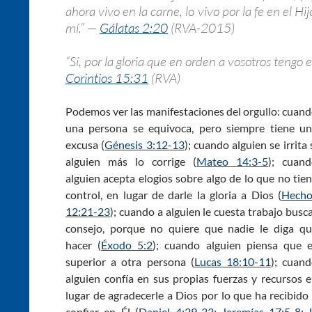
ahora vivo en la carne, lo vivo por la fe en el 
mí.” —
Gálatas 2:20
(RVA-2015)
“Sí, por la gloria que en orden a vosotros tengo
Corintios 15:31
(RVA)
Podemos ver las manifestaciones del orgullo: cuan
una persona se equivoca, pero siempre tiene u
excusa (
Génesis 3:12-13
); cuando alguien se irrita 
alguien más lo corrige (
Mateo 14:3-5
); cuan
alguien acepta elogios sobre algo de lo que no tie
control, en lugar de darle la gloria a Dios (
Hecho
12:21-23
); cuando a alguien le cuesta trabajo busc
consejo, porque no quiere que nadie le diga q
hacer (
Éxodo 5:2
); cuando alguien piensa que 
superior a otra persona (
Lucas 18:10-11
); cuan
alguien confía en sus propias fuerzas y recursos 
lugar de agradecerle a Dios por lo que ha recibido
confiar en Él (
Daniel 4:29-33
;
Jeremías 17:5-8
;