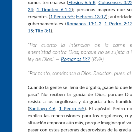
«amos terrenales» (
Efesios 6:5-8
;
Colosenses 3:2
24
;
1 Timoteo 6:1-2
); personas mayores que s
creyentes (
1 Pedro 5:5
;
Hebreos 13:17
); autoridad
gubernamentales (
Romanos 13:1-2
;
1 Pedro 2:1
15
;
Tito 3:1
).
“Por cuanto la intención de la carne e
enemistad contra Dios; porque no se sujeta a 
ley de Dios.” —
Romanos 8:7
(RVA)
“Por tanto, sométanse a Dios. Resistan, pues, al
Cuando la gente se llena de orgullo, ¿sabe lo que l
pasa? No reciben la gracia de Dios, porque Di
resiste a los orgullosos y da gracia a los humild
(
Santiago 4:6
;
1 Pedro 5:5
). El apóstol Pedro n
explica las repercusiones para los orgullosos, cu
situación empeora aún más, porque imagine qué va
pasar con estas personas desprovistas de la gracia