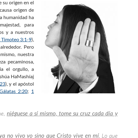
 su origen en el
causa origen de
 la humanidad ha
majestad, para
os y a nuestros
 Timoteo 3:1-9
),
alrededor. Pero
 mismo, nuestra
eza pecaminosa,
a el orgullo, a
Yeshúa HaMashíaj
:23
), y el apóstol
Gálatas 2:20
;
1
me,
niéguese a sí mismo, tome su cruz cada día y
ya no vivo yo sino que Cristo vive en mí
. Lo que