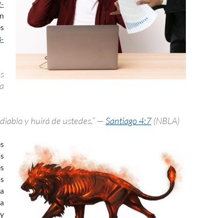
2-
on
es
3-
s
la
 diablo y huirá de ustedes.” —
Santiago 4:7
(NBLA)
es
os
es
os
ya
 a
 y