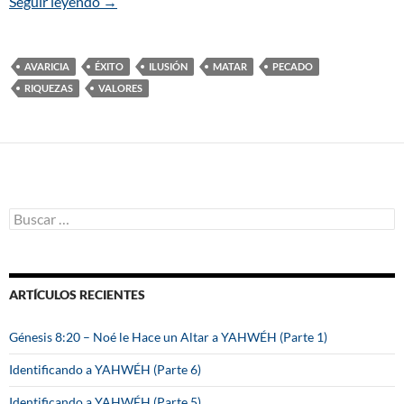
Seguir leyendo
La ilusión de la riqueza terrenal
→
AVARICIA
ÉXITO
ILUSIÓN
MATAR
PECADO
RIQUEZAS
VALORES
B
u
s
c
a
ARTÍCULOS RECIENTES
r
:
Génesis 8:20 – Noé le Hace un Altar a YAHWÉH (Parte 1)
Identificando a YAHWÉH (Parte 6)
Identificando a YAHWÉH (Parte 5)