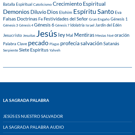
Crecimiento Espiritual
Batalla Espiritual
Catolicismo
Espíritu Santo
Demonios
Dios
Diluvio
Eva
Elohim
Falsas Doctrinas
Festividades del Señor
Fe
Génesis 1
Gran Engaño
Génesis 6
Idolatría
Jardín del Edén
Génesis 3
Israel
Génesis 4
Génesis 7
Jesús
ley
Mentiras
Mal
oración
Jesucristo
Jesuitas
Mesías
Noé
pecado
profecía
salvación
Satanás
Palabra Clave
Plagas
Siete Espíritus
Serpiente
Yahveh
LA SAGRADA PALABRA
JESÚS ES NUESTRO SALVADOR
LA SAGRADA PALABRA AUDIO