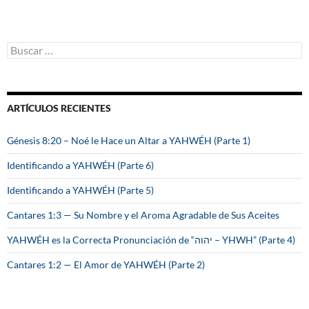
B
u
s
c
a
ARTÍCULOS RECIENTES
r
:
Génesis 8:20 – Noé le Hace un Altar a YAHWÉH (Parte 1)
Identificando a YAHWÉH (Parte 6)
Identificando a YAHWÉH (Parte 5)
Cantares 1:3 — Su Nombre y el Aroma Agradable de Sus Aceites
YAHWÉH es la Correcta Pronunciación de “יהוה – YHWH” (Parte 4)
Cantares 1:2 — El Amor de YAHWÉH (Parte 2)