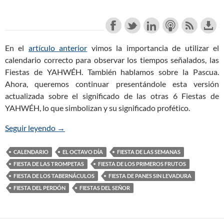
En el
artículo anterior
vimos la importancia de utilizar el
calendario correcto para observar los tiempos señalados, las
Fiestas de YAHWÉH. También hablamos sobre la Pascua.
Ahora, queremos continuar presentándole esta versión
actualizada sobre el significado de las otras 6 Fiestas de
YAHWÉH, lo que simbolizan y su significado profético.
Seguir leyendo
Calendario Bíblico Restaurado 2026 (Parte 2)
→
CALENDARIO
EL OCTAVO DÍA
FIESTA DE LAS SEMANAS
FIESTA DE LAS TROMPETAS
FIESTA DE LOS PRIMEROS FRUTOS
FIESTA DE LOS TABERNÁCULOS
FIESTA DE PANES SIN LEVADURA
FIESTA DEL PERDÓN
FIESTAS DEL SEÑOR