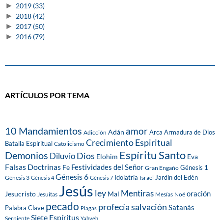
►
2019
(33)
►
2018
(42)
►
2017
(50)
►
2016
(79)
ARTÍCULOS POR TEMA
10 Mandamientos
amor
Adán
Arca
Armadura de Dios
Adicción
Crecimiento Espiritual
Batalla Espiritual
Catolicismo
Espíritu Santo
Demonios
Dios
Diluvio
Eva
Elohim
Falsas Doctrinas
Festividades del Señor
Fe
Génesis 1
Gran Engaño
Génesis 6
Idolatría
Jardín del Edén
Génesis 3
Israel
Génesis 4
Génesis 7
Jesús
ley
Mentiras
Mal
oración
Jesucristo
Jesuitas
Mesías
Noé
pecado
profecía
salvación
Satanás
Palabra Clave
Plagas
Siete Espíritus
Serpiente
Yahveh