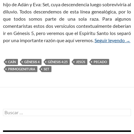
hijo de Adán y Eva: Set, cuya descendencia luego sobreviviría al
diluvio. Todos descendemos de esta línea genealógica, por lo
que todos somos parte de una sola raza. Para algunos
comentaristas estos dos versículos contextualmente deberían
ir en Génesis 5
, pero veremos que el Espíritu Santo los separó
por una importante razón que aquí veremos.
Seguir leyendo
Géne
→
CAÍN
GÉNESIS 4
GÉNESIS 4:25
JESÚS
PECADO
PRIMOGENITURA
SET
B
u
s
c
a