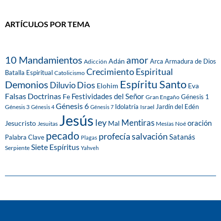
ARTÍCULOS POR TEMA
10 Mandamientos
amor
Adán
Arca
Armadura de Dios
Adicción
Crecimiento Espiritual
Batalla Espiritual
Catolicismo
Espíritu Santo
Demonios
Dios
Diluvio
Eva
Elohim
Falsas Doctrinas
Festividades del Señor
Fe
Génesis 1
Gran Engaño
Génesis 6
Idolatría
Jardín del Edén
Génesis 3
Israel
Génesis 4
Génesis 7
Jesús
ley
Mentiras
Mal
oración
Jesucristo
Jesuitas
Mesías
Noé
pecado
profecía
salvación
Satanás
Palabra Clave
Plagas
Siete Espíritus
Serpiente
Yahveh