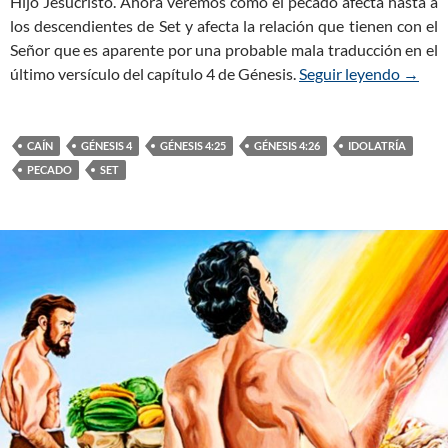
Hijo Jesucristo. Ahora veremos cómo el pecado afecta hasta a
los descendientes de Set y afecta la relación que tienen con el
Señor que es aparente por una probable mala traducción en el
último versículo del capítulo 4 de Génesis.
Seguir leyendo
Génesi
→
CAÍN
GÉNESIS 4
GÉNESIS 4:25
GÉNESIS 4:26
IDOLATRÍA
PECADO
SET