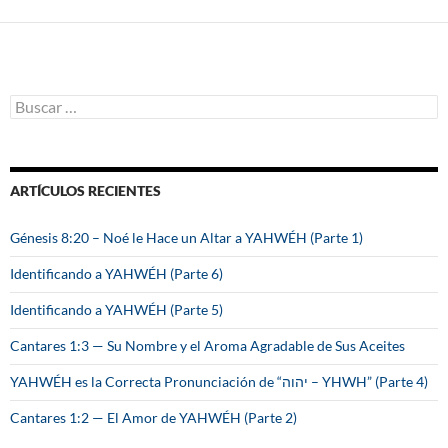
B
u
s
c
a
ARTÍCULOS RECIENTES
r
:
Génesis 8:20 – Noé le Hace un Altar a YAHWÉH (Parte 1)
Identificando a YAHWÉH (Parte 6)
Identificando a YAHWÉH (Parte 5)
Cantares 1:3 — Su Nombre y el Aroma Agradable de Sus Aceites
YAHWÉH es la Correcta Pronunciación de “יהוה – YHWH” (Parte 4)
Cantares 1:2 — El Amor de YAHWÉH (Parte 2)