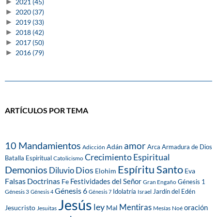
►
2021
(45)
►
2020
(37)
►
2019
(33)
►
2018
(42)
►
2017
(50)
►
2016
(79)
ARTÍCULOS POR TEMA
10 Mandamientos
amor
Adán
Arca
Armadura de Dios
Adicción
Crecimiento Espiritual
Batalla Espiritual
Catolicismo
Espíritu Santo
Demonios
Dios
Diluvio
Eva
Elohim
Falsas Doctrinas
Festividades del Señor
Fe
Génesis 1
Gran Engaño
Génesis 6
Idolatría
Jardín del Edén
Génesis 3
Israel
Génesis 4
Génesis 7
Jesús
ley
Mentiras
Mal
oración
Jesucristo
Jesuitas
Mesías
Noé