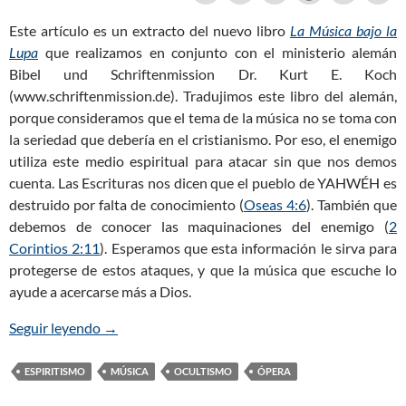
Este artículo es un extracto del nuevo libro
La Música bajo la
Lupa
que realizamos en conjunto con el ministerio alemán
Bibel und Schriftenmission Dr. Kurt E. Koch
(www.schriftenmission.de). Tradujimos este libro del alemán,
porque consideramos que el tema de la música no se toma con
la seriedad que debería en el cristianismo. Por eso, el enemigo
utiliza este medio espiritual para atacar sin que nos demos
cuenta. Las Escrituras nos dicen que el pueblo de YAHWÉH es
destruido por falta de conocimiento (
Oseas 4:6
). También que
debemos de conocer las maquinaciones del enemigo (
2
Corintios 2:11
). Esperamos que esta información le sirva para
protegerse de estos ataques, y que la música que escuche lo
ayude a acercarse más a Dios.
Seguir leyendo
La Música bajo la Lupa (Parte 1)
→
ESPIRITISMO
MÚSICA
OCULTISMO
ÓPERA