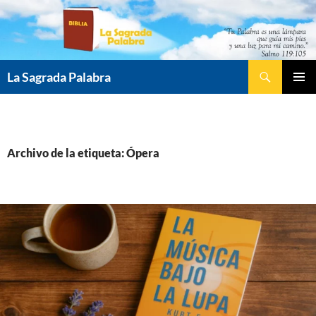
Saltar
al
contenido
Buscar
La Sagrada Palabra
MENÚ
PRINCI
Archivo de la etiqueta: Ópera