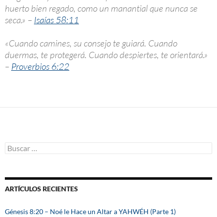
huerto bien regado, como un manantial que nunca se
seca.» –
Isaías 58:11
«Cuando camines, su consejo te guiará. Cuando
duermas, te protegerá. Cuando despiertes, te orientará.»
–
Proverbios 6:22
B
u
s
c
a
ARTÍCULOS RECIENTES
r
:
Génesis 8:20 – Noé le Hace un Altar a YAHWÉH (Parte 1)