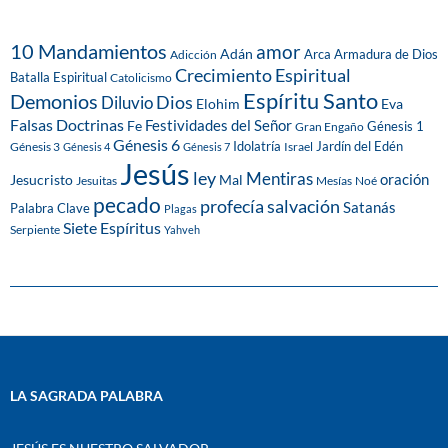
10 Mandamientos
amor
Adán
Arca
Armadura de Dios
Adicción
Crecimiento Espiritual
Batalla Espiritual
Catolicismo
Espíritu Santo
Demonios
Dios
Diluvio
Eva
Elohim
Falsas Doctrinas
Festividades del Señor
Fe
Génesis 1
Gran Engaño
Génesis 6
Idolatría
Jardín del Edén
Génesis 3
Israel
Génesis 4
Génesis 7
Jesús
ley
Mentiras
Mal
oración
Jesucristo
Jesuitas
Mesías
Noé
pecado
profecía
salvación
Satanás
Palabra Clave
Plagas
Siete Espíritus
Serpiente
Yahveh
LA SAGRADA PALABRA