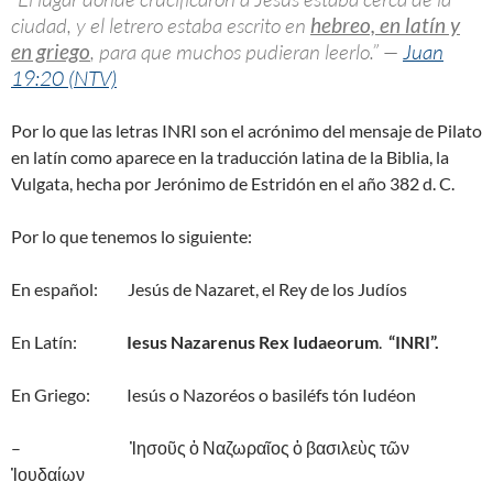
ciudad, y el letrero estaba escrito en
hebreo, en latín y
en griego
, para que muchos pudieran leerlo.” —
Juan
19:20 (NTV)
Por lo que las letras INRI son el acrónimo del mensaje de Pilato
en latín como aparece en la traducción latina de la Biblia, la
Vulgata, hecha por Jerónimo de Estridón en el año 382 d. C.
Por lo que tenemos lo siguiente:
En español: Jesús de Nazaret, el Rey de los Judíos
En Latín:
Iesus Nazarenus Rex Iudaeorum
.
“INRI”.
En Griego: Iesús o Nazoréos o basiléfs tón Iudéon
– Ἰησοῦς ὁ Ναζωραῖος ὁ βασιλεὺς τῶν
Ἰουδαίων