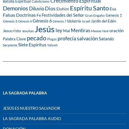
Crecimiento Espiritual
Batalla Espiritual
Catolicismo
Espíritu Santo
Demonios
Dios
Diluvio
Eva
Elohim
Falsas Doctrinas
Festividades del Señor
Fe
Génesis 1
Gran Engaño
Génesis 6
Idolatría
Jardín del Edén
Génesis 3
Israel
Génesis 4
Génesis 7
Jesús
ley
Mentiras
Mal
oración
Jesucristo
Jesuitas
Mesías
Noé
pecado
profecía
salvación
Satanás
Palabra Clave
Plagas
Siete Espíritus
Serpiente
Yahveh
LA SAGRADA PALABRA
JESÚS ES NUESTRO SALVADOR
LA SAGRADA PALABRA AUDIO
DONACIÓN