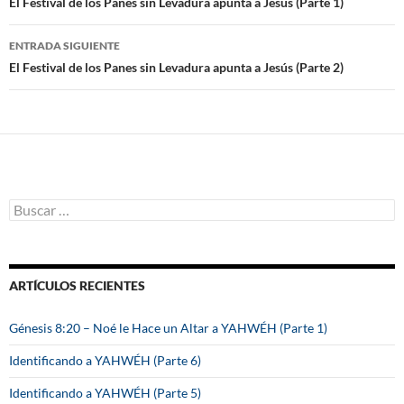
Navegación
El Festival de los Panes sin Levadura apunta a Jesús (Parte 1)
de
ENTRADA SIGUIENTE
entradas
El Festival de los Panes sin Levadura apunta a Jesús (Parte 2)
B
u
s
c
a
ARTÍCULOS RECIENTES
r
:
Génesis 8:20 – Noé le Hace un Altar a YAHWÉH (Parte 1)
Identificando a YAHWÉH (Parte 6)
Identificando a YAHWÉH (Parte 5)