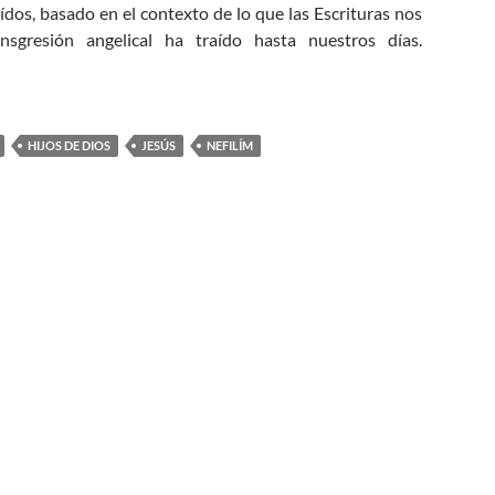
aídos, basado en el contexto de lo que las Escrituras nos
sgresión angelical ha traído hasta nuestros días.
Hombres o Ángeles? (Parte 2)
HIJOS DE DIOS
JESÚS
NEFILÍM