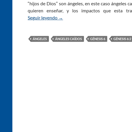
“hijos de Dios” son ángeles, en este caso ángeles c
quieren enseñar, y los impactos que esta tran
Seguir leyendo
Génesis 6:2 – Los Hijos de Dios — ¿
→
ÁNGELES
ÁNGELES CAÍDOS
GÉNESIS 6
GÉNESIS 6:2