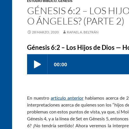
ESTUDIO BÍBLICO
,
GÉNESIS
GÉNESIS 6:2 – LOS HI
O ÁNGELES? (PARTE 2)
28 MARZO, 2020
RAFAEL A. BELTRÁN
Génesis 6:2 – Los Hijos de Dios — H
En nuestro
artículo anterior
hablamos acerca de 2
interpretaciones acerca de quienes son los “hijos 
problemas con estos puntos de vista, ya que, si Mo
Génesis 4
, y a la línea de Set en Génesis 5
, entonces
6
? ¡No tendría sentido! Ahora veremos la interpr