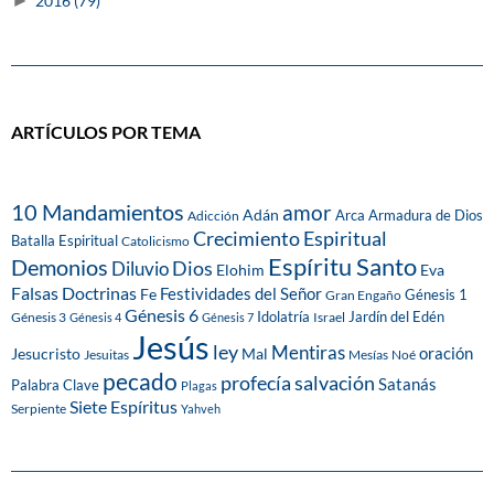
►
2016
(79)
ARTÍCULOS POR TEMA
10 Mandamientos
amor
Adán
Arca
Armadura de Dios
Adicción
Crecimiento Espiritual
Batalla Espiritual
Catolicismo
Espíritu Santo
Demonios
Dios
Diluvio
Eva
Elohim
Falsas Doctrinas
Festividades del Señor
Fe
Génesis 1
Gran Engaño
Génesis 6
Idolatría
Jardín del Edén
Génesis 3
Israel
Génesis 4
Génesis 7
Jesús
ley
Mentiras
Mal
oración
Jesucristo
Jesuitas
Mesías
Noé
pecado
profecía
salvación
Satanás
Palabra Clave
Plagas
Siete Espíritus
Serpiente
Yahveh