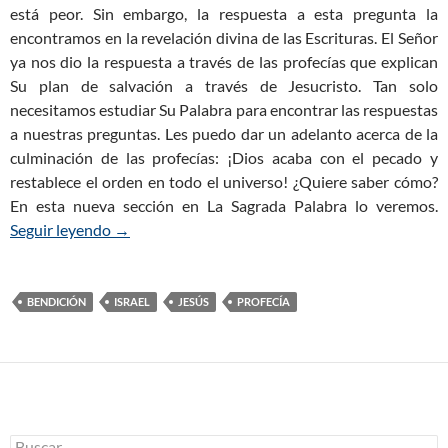
está peor. Sin embargo, la respuesta a esta pregunta la
encontramos en la revelación divina de las Escrituras. El Señor
ya nos dio la respuesta a través de las profecías que explican
Su plan de salvación a través de Jesucristo. Tan solo
necesitamos estudiar Su Palabra para encontrar las respuestas
a nuestras preguntas. Les puedo dar un adelanto acerca de la
culminación de las profecías: ¡Dios acaba con el pecado y
restablece el orden en todo el universo! ¿Quiere saber cómo?
En esta nueva sección en La Sagrada Palabra lo veremos.
Seguir leyendo
¿Qué va a pasar en el futuro? Las Profecías de la B
→
BENDICIÓN
ISRAEL
JESÚS
PROFECÍA
B