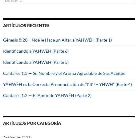
u
s
c
a
ARTÍCULOS RECIENTES
r
:
Génesis 8:20 – Noé le Hace un Altar a YAHWÉH (Parte 1)
Identificando a YAHWÉH (Parte 6)
Identificando a YAHWÉH (Parte 5)
Cantares 1:3 — Su Nombre y el Aroma Agradable de Sus Aceites
YAHWÉH es la Correcta Pronunciación de “יהוה – YHWH” (Parte 4)
Cantares 1:2 — El Amor de YAHWÉH (Parte 2)
ARTÍCULOS POR CATEGORÍA
Artículos
(201)