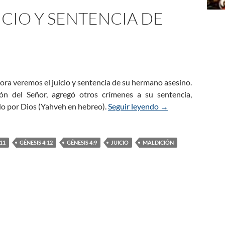
UICIO Y SENTENCIA DE
ora veremos el juicio y sentencia de su hermano asesino.
ón del Señor, agregó otros crímenes a su sentencia,
do por Dios (Yahveh en hebreo).
Seguir leyendo
Génesis 4:9-12 – El
→
11
GÉNESIS 4:12
GÉNESIS 4:9
JUICIO
MALDICIÓN