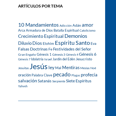
ARTÍCULOS POR TEMA
10 Mandamientos
amor
Adán
Adicción
Arca
Armadura de Dios
Batalla Espiritual
Catolicismo
Demonios
Crecimiento Espiritual
Espíritu Santo
Dios
Diluvio
Eva
Elohim
Falsas Doctrinas
Festividades del Señor
Fe
Génesis 6
Génesis 1
Gran Engaño
Génesis 3
Génesis 4
Idolatría
Jardín del Edén
Jesucristo
Israel
Génesis 7
Jesús
ley
Mentiras
Mal
Jesuitas
Mesías
Noé
pecado
profecía
oración
Palabra Clave
Plagas
salvación
Siete Espíritus
Satanás
Serpiente
Yahveh