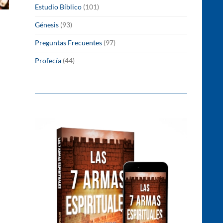
Estudio Bíblico
(101)
Génesis
(93)
Preguntas Frecuentes
(97)
Profecía
(44)
 Juicio y sentencia de Caín (Parte 1)