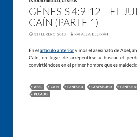
ESTUDIO BÍBLICO
,
GÉNESIS
GÉNESIS 4:9-12 – EL J
CAÍN (PARTE 1)
11 FEBRERO, 2018
RAFAEL A. BELTRÁN
En el
artículo anterior
vimos el asesinato de Abel, ah
Caín, en lugar de arrepentirse y buscar el perd
convirtiéndose en el primer hombre que es maldeci
ABEL
CAÍN
GÉNESIS 4
GÉNESIS 4:10
GÉNESIS 4:
PECADO