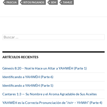
PASCUA
RITOS PAGANOS
SEM
TAMUZ
B
u
s
c
a
ARTÍCULOS RECIENTES
r
:
Génesis 8:20 – Noé le Hace un Altar a YAHWÉH (Parte 1)
Identificando a YAHWÉH (Parte 6)
Identificando a YAHWÉH (Parte 5)
Cantares 1:3 — Su Nombre y el Aroma Agradable de Sus Aceites
YAHWÉH es la Correcta Pronunciación de “יהוה – YHWH” (Parte 4)