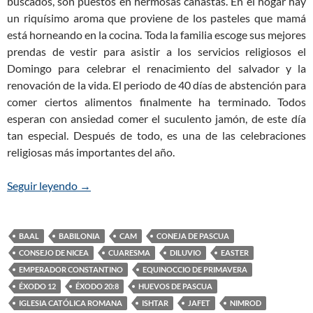
buscados, son puestos en hermosas canastas. En el hogar hay
un riquísimo aroma que proviene de los pasteles que mamá
está horneando en la cocina. Toda la familia escoge sus mejores
prendas de vestir para asistir a los servicios religiosos el
Domingo para celebrar el renacimiento del salvador y la
renovación de la vida. El periodo de 40 días de abstención para
comer ciertos alimentos finalmente ha terminado. Todos
esperan con ansiedad comer el suculento jamón, de este día
tan especial. Después de todo, es una de las celebraciones
religiosas más importantes del año.
Seguir leyendo
¿De dónde viene la tradición de la coneja de pasc
→
BAAL
BABILONIA
CAM
CONEJA DE PASCUA
CONSEJO DE NICEA
CUARESMA
DILUVIO
EASTER
EMPERADOR CONSTANTINO
EQUINOCCIO DE PRIMAVERA
ÉXODO 12
ÉXODO 20:8
HUEVOS DE PASCUA
IGLESIA CATÓLICA ROMANA
ISHTAR
JAFET
NIMROD