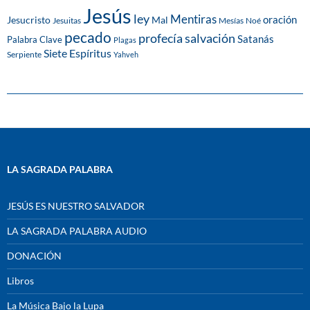
Jesús
ley
Mentiras
Mal
oración
Jesucristo
Jesuitas
Mesías
Noé
pecado
profecía
salvación
Satanás
Palabra Clave
Plagas
Siete Espíritus
Serpiente
Yahveh
LA SAGRADA PALABRA
JESÚS ES NUESTRO SALVADOR
LA SAGRADA PALABRA AUDIO
DONACIÓN
Libros
La Música Bajo la Lupa