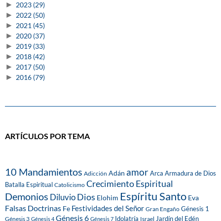
►
2023
(29)
►
2022
(50)
►
2021
(45)
►
2020
(37)
►
2019
(33)
►
2018
(42)
►
2017
(50)
►
2016
(79)
ARTÍCULOS POR TEMA
10 Mandamientos
amor
Adán
Arca
Armadura de Dios
Adicción
Crecimiento Espiritual
Batalla Espiritual
Catolicismo
Espíritu Santo
Demonios
Dios
Diluvio
Eva
Elohim
Falsas Doctrinas
Festividades del Señor
Fe
Génesis 1
Gran Engaño
Génesis 6
Idolatría
Jardín del Edén
Génesis 3
Israel
Génesis 4
Génesis 7