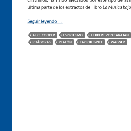
última parte de los extractos del libro
La Música bajo
Seguir leyendo
La Música bajo la Lupa (Parte 2)
→
ALICE COOPER
ESPIRITISMO
HERBERT VON KARAJAN
PITÁGORAS
PLATÓN
TAYLOR SWIFT
WAGNER