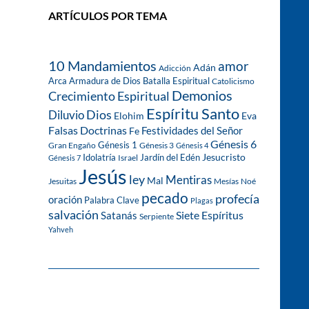
ARTÍCULOS POR TEMA
10 Mandamientos
amor
Adán
Adicción
Arca
Armadura de Dios
Batalla Espiritual
Catolicismo
Demonios
Crecimiento Espiritual
Espíritu Santo
Dios
Diluvio
Eva
Elohim
Falsas Doctrinas
Festividades del Señor
Fe
Génesis 6
Génesis 1
Gran Engaño
Génesis 3
Génesis 4
Idolatría
Jardín del Edén
Jesucristo
Israel
Génesis 7
Jesús
ley
Mentiras
Mal
Jesuitas
Mesías
Noé
pecado
profecía
oración
Palabra Clave
Plagas
salvación
Siete Espíritus
Satanás
Serpiente
Yahveh