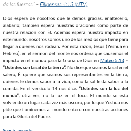
da las fuerzas.” –
Filipenses 4:13 (NTV)
Dios espera de nosotros que le demos gracias, enaltecerlo,
alabarlo; también espera nuestras oraciones como parte de
nuestra relación con Él. Además espera nuestro impacto en
este mundo, nosotros somos uno de los medios que tiene para
llegar a quienes nos rodean. Por esta razón, Jesús (Yeshua en
Hebreo), en el sermón del monte nos ordena que causemos el
impacto en el mundo para la Gloria de Dios en
Mateo 5:13
–
“Ustedes son la sal de la tierra”.
No dice que seamos la sal en el
salero, Él quiere que seamos sus representantes en la tierra,
quienes le demos sabor a la vida, como la sal le da sabor a la
comida. En el versículo 14 nos dice:
“Ustedes son la luz del
mundo”
, otra vez, no la luz en el foco. El mundo se está
volviendo un lugar cada vez más oscuro, por lo que Yeshua nos
pide que iluminemos al mundo entero con nuestras acciones
para la Gloria del Padre.
Seguir leyendo
¿Qué es realmente ser un Cristiano? (Parte 2)
→