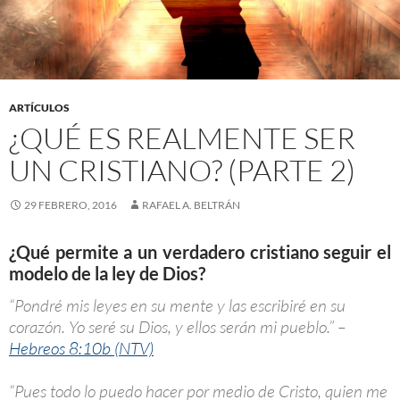
ARTÍCULOS
¿QUÉ ES REALMENTE SER
UN CRISTIANO? (PARTE 2)
29 FEBRERO, 2016
RAFAEL A. BELTRÁN
¿Qué permite a un verdadero cristiano seguir el
modelo de la ley de Dios?
“Pondré mis leyes en su mente y las escribiré en su
corazón. Yo seré su Dios, y ellos serán mi pueblo.” –
Hebreos 8:10b (NTV)
“Pues todo lo puedo hacer por medio de Cristo, quien me