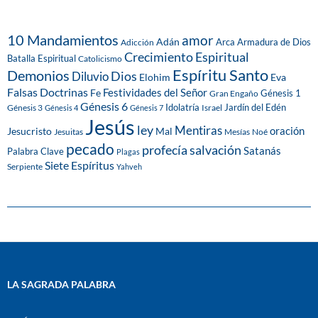
10 Mandamientos
amor
Adán
Arca
Armadura de Dios
Adicción
Crecimiento Espiritual
Batalla Espiritual
Catolicismo
Espíritu Santo
Demonios
Dios
Diluvio
Eva
Elohim
Falsas Doctrinas
Festividades del Señor
Fe
Génesis 1
Gran Engaño
Génesis 6
Idolatría
Jardín del Edén
Génesis 3
Israel
Génesis 4
Génesis 7
Jesús
ley
Mentiras
Mal
oración
Jesucristo
Jesuitas
Mesías
Noé
pecado
profecía
salvación
Satanás
Palabra Clave
Plagas
Siete Espíritus
Serpiente
Yahveh
LA SAGRADA PALABRA