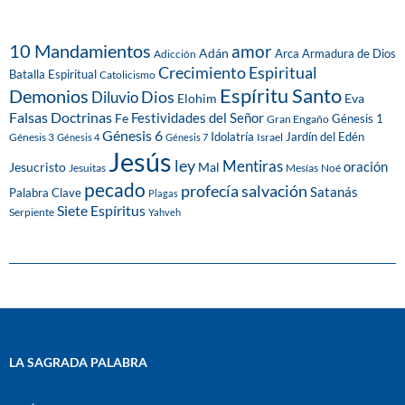
10 Mandamientos
amor
Adán
Arca
Armadura de Dios
Adicción
Crecimiento Espiritual
Batalla Espiritual
Catolicismo
Espíritu Santo
Demonios
Dios
Diluvio
Eva
Elohim
Falsas Doctrinas
Festividades del Señor
Fe
Génesis 1
Gran Engaño
Génesis 6
Idolatría
Jardín del Edén
Génesis 3
Israel
Génesis 4
Génesis 7
Jesús
ley
Mentiras
Mal
oración
Jesucristo
Jesuitas
Mesías
Noé
pecado
profecía
salvación
Satanás
Palabra Clave
Plagas
Siete Espíritus
Serpiente
Yahveh
LA SAGRADA PALABRA