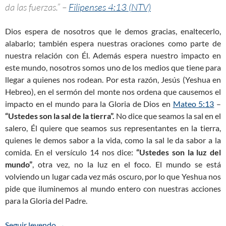
da las fuerzas.” –
Filipenses 4:13 (NTV)
Dios espera de nosotros que le demos gracias, enaltecerlo,
alabarlo; también espera nuestras oraciones como parte de
nuestra relación con Él. Además espera nuestro impacto en
este mundo, nosotros somos uno de los medios que tiene para
llegar a quienes nos rodean. Por esta razón, Jesús (Yeshua en
Hebreo), en el sermón del monte nos ordena que causemos el
impacto en el mundo para la Gloria de Dios en
Mateo 5:13
–
“Ustedes son la sal de la tierra”.
No dice que seamos la sal en el
salero, Él quiere que seamos sus representantes en la tierra,
quienes le demos sabor a la vida, como la sal le da sabor a la
comida. En el versículo 14 nos dice:
“Ustedes son la luz del
mundo”
, otra vez, no la luz en el foco. El mundo se está
volviendo un lugar cada vez más oscuro, por lo que Yeshua nos
pide que iluminemos al mundo entero con nuestras acciones
para la Gloria del Padre.
Seguir leyendo
¿Qué es realmente ser un Cristiano? (Parte 2)
→