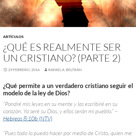
ARTÍCULOS
¿QUÉ ES REALMENTE SER
UN CRISTIANO? (PARTE 2)
29 FEBRERO, 2016
RAFAEL A. BELTRÁN
¿Qué permite a un verdadero cristiano seguir el
modelo de la ley de Dios?
“Pondré mis leyes en su mente y las escribiré en su
corazón. Yo seré su Dios, y ellos serán mi pueblo.” –
Hebreos 8:10b (NTV)
“Pues todo lo puedo hacer por medio de Cristo, quien me