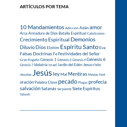
ARTÍCULOS POR TEMA
10 Mandamientos
amor
Adán
Adicción
Arca
Armadura de Dios
Batalla Espiritual
Catolicismo
Demonios
Crecimiento Espiritual
Espíritu Santo
Dios
Diluvio
Eva
Elohim
Falsas Doctrinas
Festividades del Señor
Fe
Génesis 6
Génesis 1
Gran Engaño
Génesis 3
Génesis 4
Idolatría
Jardín del Edén
Jesucristo
Israel
Génesis 7
Jesús
ley
Mentiras
Mal
Jesuitas
Mesías
Noé
pecado
profecía
oración
Palabra Clave
Plagas
salvación
Siete Espíritus
Satanás
Serpiente
Yahveh