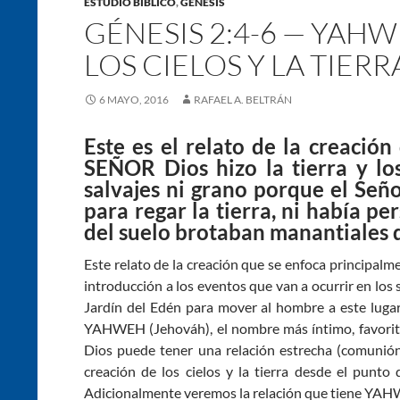
ESTUDIO BÍBLICO
,
GÉNESIS
GÉNESIS 2:4-6 — YAH
LOS CIELOS Y LA TIERR
6 MAYO, 2016
RAFAEL A. BELTRÁN
Este es el relato de la creación 
SEÑOR Dios hizo la tierra y los
salvajes ni grano porque el Señ
para regar la tierra, ni había pe
del suelo brotaban manantiales q
Este relato de la creación que se enfoca principalme
introducción a los eventos que van a ocurrir en los
Jardín del Edén para mover al hombre a este lugar 
YAHWEH (Jehováh), el nombre más íntimo, favorito,
Dios puede tener una relación estrecha (comunión)
creación de los cielos y la tierra desde el pun
Adicionalmente veremos la relación que tiene YAH