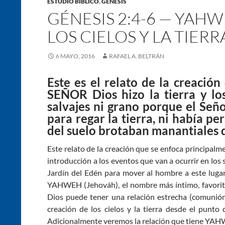
ESTUDIO BÍBLICO
,
GÉNESIS
GÉNESIS 2:4-6 — YAH
LOS CIELOS Y LA TIERR
6 MAYO, 2016
RAFAEL A. BELTRÁN
Este es el relato de la creación 
SEÑOR Dios hizo la tierra y los
salvajes ni grano porque el Señ
para regar la tierra, ni había pe
del suelo brotaban manantiales q
Este relato de la creación que se enfoca principalme
introducción a los eventos que van a ocurrir en los
Jardín del Edén para mover al hombre a este lugar 
YAHWEH (Jehováh), el nombre más íntimo, favorito,
Dios puede tener una relación estrecha (comunión)
creación de los cielos y la tierra desde el pun
Adicionalmente veremos la relación que tiene YAH