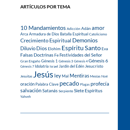
ARTÍCULOS POR TEMA
10 Mandamientos
amor
Adán
Adicción
Arca
Armadura de Dios
Batalla Espiritual
Catolicismo
Demonios
Crecimiento Espiritual
Espíritu Santo
Dios
Diluvio
Eva
Elohim
Falsas Doctrinas
Festividades del Señor
Fe
Génesis 6
Génesis 1
Gran Engaño
Génesis 3
Génesis 4
Idolatría
Jardín del Edén
Jesucristo
Israel
Génesis 7
Jesús
ley
Mentiras
Mal
Jesuitas
Mesías
Noé
pecado
profecía
oración
Palabra Clave
Plagas
salvación
Siete Espíritus
Satanás
Serpiente
Yahveh