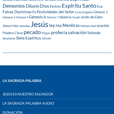
Espíritu Santo
Demonios
Dios
Diluvio
Eva
Elohim
Falsas Doctrinas
Festividades del Señor
Fe
Génesis 1
Gran Engaño
Génesis 6
Idolatría
Jardín del Edén
Génesis 3
Israel
Génesis 4
Génesis 7
Jesús
ley
Mentiras
Mal
oración
Jesucristo
Jesuitas
Mesías
Noé
pecado
profecía
salvación
Satanás
Palabra Clave
Plagas
Siete Espíritus
Serpiente
Yahveh
LA SAGRADA PALABRA
JESÚS ES NUESTRO SALVADOR
LA SAGRADA PALABRA AUDIO
DONACIÓN