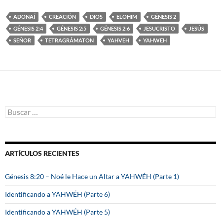
ADONAÍ
CREACIÓN
DIOS
ELOHIM
GÉNESIS 2
GÉNESIS 2:4
GÉNESIS 2:5
GÉNESIS 2:6
JESUCRISTO
JESÚS
SEÑOR
TETRAGRÁMATON
YAHVEH
YAHWEH
B
u
s
c
a
ARTÍCULOS RECIENTES
r
:
Génesis 8:20 – Noé le Hace un Altar a YAHWÉH (Parte 1)
Identificando a YAHWÉH (Parte 6)
Identificando a YAHWÉH (Parte 5)