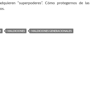
adquieren “superpoderes”. Cómo protegernos de las
os.
ciones Generacionales
8
MALDICIONES
MALDICIONES GENERACIONALES