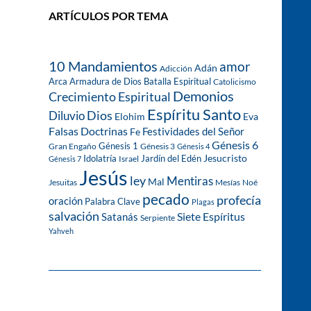
ARTÍCULOS POR TEMA
10 Mandamientos
amor
Adán
Adicción
Arca
Armadura de Dios
Batalla Espiritual
Catolicismo
Demonios
Crecimiento Espiritual
Espíritu Santo
Dios
Diluvio
Eva
Elohim
Falsas Doctrinas
Festividades del Señor
Fe
Génesis 6
Génesis 1
Gran Engaño
Génesis 3
Génesis 4
Idolatría
Jardín del Edén
Jesucristo
Israel
Génesis 7
Jesús
ley
Mentiras
Mal
Jesuitas
Mesías
Noé
pecado
profecía
oración
Palabra Clave
Plagas
salvación
Siete Espíritus
Satanás
Serpiente
Yahveh