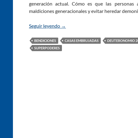
generación actual. Cómo es que las personas 
maldiciones generacionales y evitar heredar demoni
Seguir leyendo
Las Maldiciones Bíblicas: Las Maldi
→
BENDICIONES
CASAS EMBRUJADAS
DEUTERONOMIO 2
SUPERPODERES