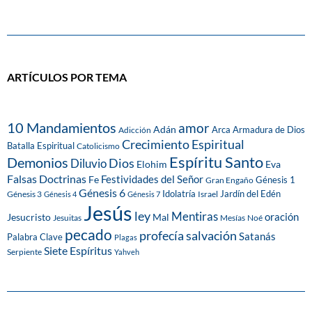
ARTÍCULOS POR TEMA
10 Mandamientos
amor
Adán
Arca
Armadura de Dios
Adicción
Crecimiento Espiritual
Batalla Espiritual
Catolicismo
Espíritu Santo
Demonios
Dios
Diluvio
Eva
Elohim
Falsas Doctrinas
Festividades del Señor
Fe
Génesis 1
Gran Engaño
Génesis 6
Idolatría
Jardín del Edén
Génesis 3
Israel
Génesis 4
Génesis 7
Jesús
ley
Mentiras
Mal
oración
Jesucristo
Jesuitas
Mesías
Noé
pecado
profecía
salvación
Satanás
Palabra Clave
Plagas
Siete Espíritus
Serpiente
Yahveh