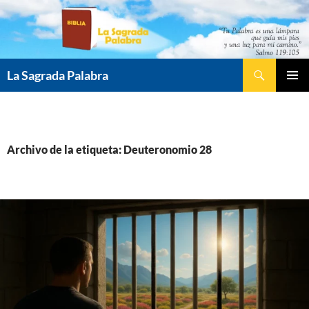
Saltar
al
contenido
Buscar
La Sagrada Palabra
MENÚ
PRINCI
Archivo de la etiqueta: Deuteronomio 28