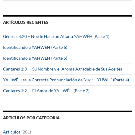
u
s
c
a
ARTÍCULOS RECIENTES
r
:
Génesis 8:20 – Noé le Hace un Altar a YAHWÉH (Parte 1)
Identificando a YAHWÉH (Parte 6)
Identificando a YAHWÉH (Parte 5)
Cantares 1:3 — Su Nombre y el Aroma Agradable de Sus Aceites
YAHWÉH es la Correcta Pronunciación de “יהוה – YHWH” (Parte 4)
Cantares 1:2 — El Amor de YAHWÉH (Parte 2)
ARTÍCULOS POR CATEGORÍA
Artículos
(201)