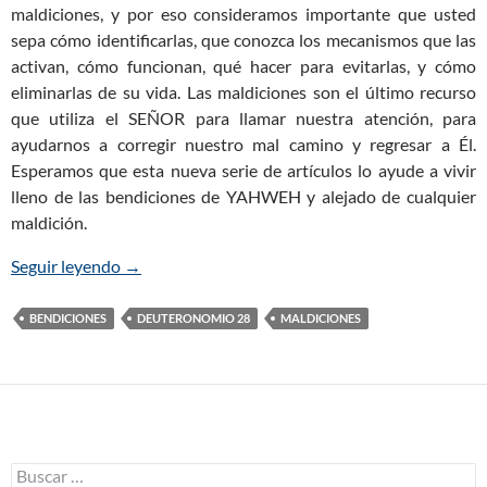
maldiciones, y por eso consideramos importante que usted
sepa cómo identificarlas, que conozca los mecanismos que las
activan, cómo funcionan, qué hacer para evitarlas, y cómo
eliminarlas de su vida. Las maldiciones son el último recurso
que utiliza el SEÑOR para llamar nuestra atención, para
ayudarnos a corregir nuestro mal camino y regresar a Él.
Esperamos que esta nueva serie de artículos lo ayude a vivir
lleno de las bendiciones de YAHWEH y alejado de cualquier
maldición.
Seguir leyendo
Las Maldiciones Bíblicas: ¿Cómo Evitar caer bajo
→
BENDICIONES
DEUTERONOMIO 28
MALDICIONES
B