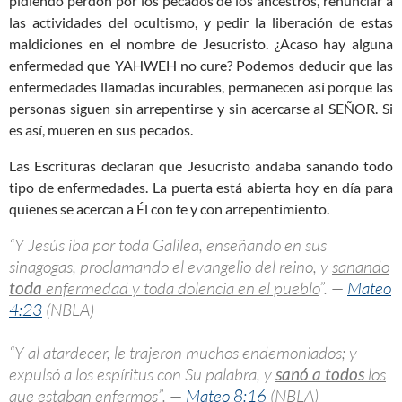
pidiendo perdón por los pecados de los ancestros, renunciar a
las actividades del ocultismo, y pedir la liberación de estas
maldiciones en el nombre de Jesucristo. ¿Acaso hay alguna
enfermedad que YAHWEH no cure? Podemos deducir que las
enfermedades llamadas incurables, permanecen así porque las
personas siguen sin arrepentirse y sin acercarse al SEÑOR. Si
es así, mueren en sus pecados.
Las Escrituras declaran que Jesucristo andaba sanando todo
tipo de enfermedades. La puerta está abierta hoy en día para
quienes se acercan a Él con fe y con arrepentimiento.
“Y Jesús iba por toda Galilea, enseñando en sus
sinagogas, proclamando el evangelio del reino, y
sanando
toda
enfermedad y toda dolencia en el pueblo
”. —
Mateo
4:23
(NBLA)
“Y al atardecer, le trajeron muchos endemoniados; y
expulsó a los espíritus con Su palabra, y
sanó a todos
los
que estaban enfermos
”. —
Mateo 8:16
(NBLA)