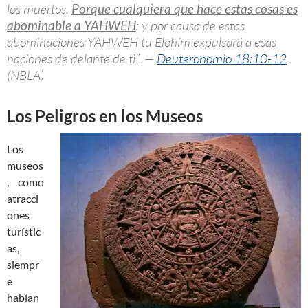
los muertos.
Porque cualquiera que hace estas cosas es
abominable a YAHWEH
; y por causa de estas
abominaciones YAHWEH tu Elohím expulsará a esas
naciones de delante de ti”. —
Deuteronomio 18:10-12
(NBLA)
Los Peligros en los Museos
Los
museos
, como
atracci
ones
turístic
as,
siempr
e
habían