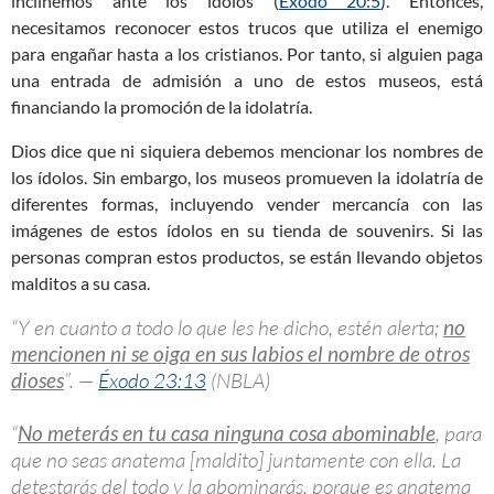
inclinemos ante los ídolos (
Éxodo 20:5
). Entonces,
necesitamos reconocer estos trucos que utiliza el enemigo
para engañar hasta a los cristianos. Por tanto, si alguien paga
una entrada de admisión a uno de estos museos, está
financiando la promoción de la idolatría.
Dios dice que ni siquiera debemos mencionar los nombres de
los ídolos. Sin embargo, los museos promueven la idolatría de
diferentes formas, incluyendo vender mercancía con las
imágenes de estos ídolos en su tienda de souvenirs. Si las
personas compran estos productos, se están llevando objetos
malditos a su casa.
“Y en cuanto a todo lo que les he dicho, estén alerta;
no
mencionen ni se oiga en sus labios el nombre de otros
dioses
”. —
Éxodo 23:13
(NBLA)
“
No meterás en tu casa ninguna cosa abominable
, para
que no seas anatema [maldito] juntamente con ella. La
detestarás del todo y la abominarás, porque es anatema