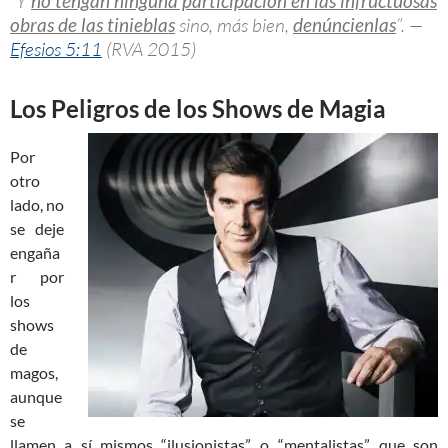
“Y
no tengan ninguna participación en las infructuosas
obras de las tinieblas
sino, más bien,
denúncienlas
”. —
Efesios 5:11
(RVA 2015)
Los Peligros de los Shows de Magia
Por
otro
lado, no
se deje
engaña
r por
los
shows
de
magos,
aunque
se
llamen a sí mismos “ilusionistas”, o “mentalistas”, que son