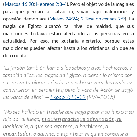
(
Marcos 16:20
;
Hebreos 2:3-4
). Pero el objetivo de la magia es
para que pierdan su salvación, vivan bajo maldiciones y
opresión demoniaca (
Mateo 24:24
;
2 Tesalonicenses 2:9
). La
magia de Egipto alcanzó tal nivel de maldad, que sus
maldiciones todavía están afectando a las personas en la
actualidad. Por eso, me gustaría alertarlo, porque estas
maldiciones pueden afectar hasta a los cristianos, sin que se
den cuenta.
“El faraón también llamó a los sabios y a los hechiceros, y
también ellos, los magos de Egipto, hicieron lo mismo con
sus encantamientos. Cada uno echó su vara, las cuales se
convirtieron en serpientes; pero la vara de Aarón se tragó
las varas de ellos”. —
Éxodo 7:11-12
(RVA-2015)
“No sea hallado en ti nadie que haga pasar a su hijo o a su
hija por el fuego,
ni quien practique adivinación, ni
hechicería, o que sea agorero, o hechicero, o
encantador
, o adivino, o espiritista, ni quien consulte a