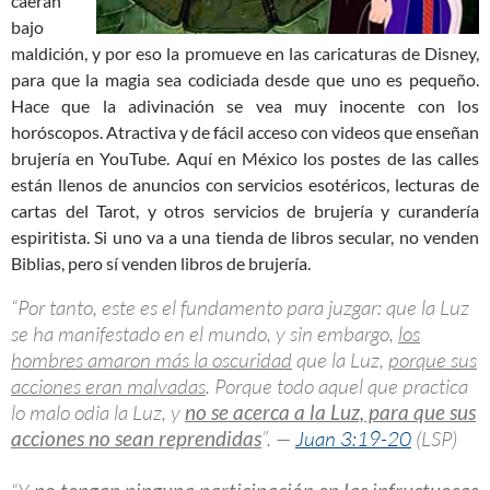
caerán
bajo
maldición, y por eso la promueve en las caricaturas de Disney,
para que la magia sea codiciada desde que uno es pequeño.
Hace que la adivinación se vea muy inocente con los
horóscopos. Atractiva y de fácil acceso con videos que enseñan
brujería en YouTube. Aquí en México los postes de las calles
están llenos de anuncios con servicios esotéricos, lecturas de
cartas del Tarot, y otros servicios de brujería y curandería
espiritista. Si uno va a una tienda de libros secular, no venden
Biblias, pero sí venden libros de brujería.
“Por tanto, este es el fundamento para juzgar: que la Luz
se ha manifestado en el mundo, y sin embargo,
los
hombres amaron más la oscuridad
que la Luz,
porque sus
acciones eran malvadas
. Porque todo aquel que practica
lo malo odia la Luz, y
no se acerca a la Luz, para que sus
acciones no sean reprendidas
”. —
Juan 3:19-20
(LSP)