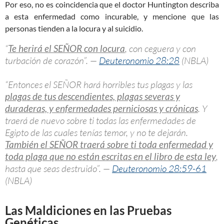
Por eso, no es coincidencia que el doctor Huntington describa
a esta enfermedad como incurable, y mencione que las
personas tienden a la locura y al suicidio.
“
Te herirá el SEÑOR con locura
, con ceguera y con
turbación de corazón”. —
Deuteronomio 28:28
(NBLA)
“Entonces el SEÑOR hará horribles tus plagas y las
plagas de tus descendientes, plagas severas y
duraderas, y enfermedades perniciosas y crónicas
. Y
traerá de nuevo sobre ti todas las enfermedades de
Egipto de las cuales tenías temor, y no te dejarán.
También el SEÑOR traerá sobre ti toda enfermedad y
toda plaga que no están escritas en el libro de esta ley
,
hasta que seas destruido”. —
Deuteronomio 28:59-61
(NBLA)
Las Maldiciones en las Pruebas
Genéticas