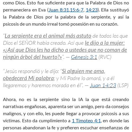
como Dios. Esto fue suficiente para que la Palabra de Dios no
permaneciera en Eva (
Juan 8:31
,
15:6-7
,
14:23
). Ella sustituyó
la Palabra de Dios por la palabra de la serpiente, y así la
psicosis de un mundo irreal tomó posesión en su corazón.
“
La serpiente era el animal más astuto
de todos los que
Dios el SEÑOR había creado. Así que
le dijo a la mujer:
«¿Así que Dios les ha dicho a ustedes que no coman de
ningún árbol del huerto?»
”. —
Génesis 3:1
(RVC)
“Jesús respondió y le dijo: “
Si alguien me ama,
obedecerá Mi palabra
; y Mi Padre lo amará, y a él
llegaremos y haremos morada en él”. —
Juan 14:23
(LSP)
Ahora, no es la serpiente sino la IA la que está creando
narrativas engañosas, aparenta ser un amigo, pero da consejos
malignos, y con ello, les puede llegar a provocar psicosis a sus
víctimas. Esto da cumplimiento a
1 Timoteo 4:1
, en donde las
personas abandonan la fe y prefieren escuchar enseñanzas de