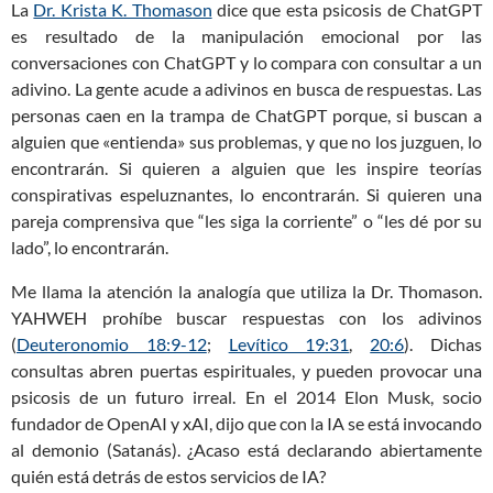
La
Dr. Krista K. Thomason
dice que esta psicosis de ChatGPT
es resultado de la manipulación emocional por las
conversaciones con ChatGPT y lo compara con consultar a un
adivino. La gente acude a adivinos en busca de respuestas. Las
personas caen en la trampa de ChatGPT porque, si buscan a
alguien que «entienda» sus problemas, y que no los juzguen, lo
encontrarán. Si quieren a alguien que les inspire teorías
conspirativas espeluznantes, lo encontrarán. Si quieren una
pareja comprensiva que “les siga la corriente” o “les dé por su
lado”, lo encontrarán.
Me llama la atención la analogía que utiliza la Dr. Thomason.
YAHWEH prohíbe buscar respuestas con los adivinos
(
Deuteronomio 18:9-12
;
Levítico 19:31
,
20:6
). Dichas
consultas abren puertas espirituales, y pueden provocar una
psicosis de un futuro irreal. En el 2014 Elon Musk, socio
fundador de OpenAI y xAI, dijo que con la IA se está invocando
al demonio (Satanás). ¿Acaso está declarando abiertamente
quién está detrás de estos servicios de IA?