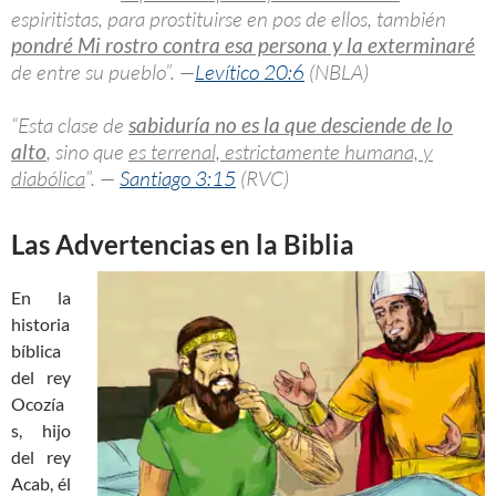
espiritistas, para prostituirse en pos de ellos, también
pondré Mi rostro contra esa persona y la exterminaré
de entre su pueblo”. —
Levítico 20:6
(NBLA)
“Esta clase de
sabiduría no es la que desciende de lo
alto
, sino que
es terrenal, estrictamente humana, y
diabólica
”. —
Santiago 3:15
(RVC)
Las Advertencias en la Biblia
En la
historia
bíblica
del rey
Ocozía
s, hijo
del rey
Acab, él