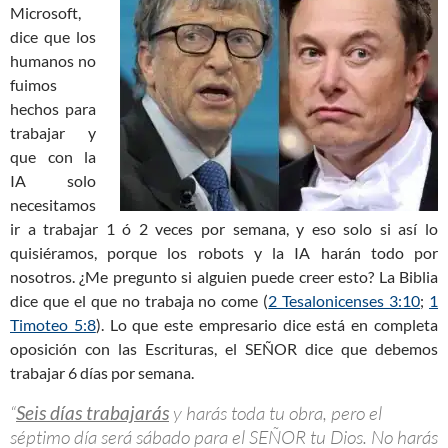
Microsoft,
dice que los
humanos no
fuimos
hechos para
trabajar y
que con la
IA solo
necesitamos
ir a trabajar 1 ó 2 veces por semana, y eso solo si así lo
quisiéramos, porque los robots y la IA harán todo por
nosotros. ¿Me pregunto si alguien puede creer esto? La Biblia
dice que el que no trabaja no come (
2 Tesalonicenses 3:10
;
1
Timoteo 5:8
). Lo que este empresario dice está en completa
oposición con las Escrituras, el SEÑOR dice que debemos
trabajar 6 días por semana.
“
Seis días trabajarás
y harás toda tu obra, pero el
séptimo día será sábado para el SEÑOR tu Dios. No harás