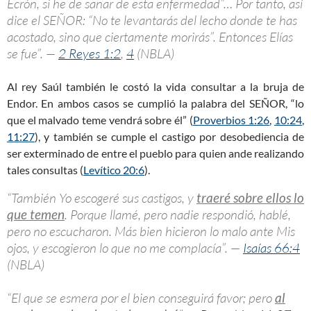
Ecrón, si he de sanar de esta enfermedad”… Por tanto, así
dice el SEÑOR: “No te levantarás del lecho donde te has
acostado, sino que ciertamente morirás”. Entonces Elías
se fue”. —
2 Reyes 1:2
,
4
(NBLA)
Al rey Saúl también le costó la vida consultar a la bruja de
Endor. En ambos casos se cumplió la palabra del SEÑOR, “lo
que el malvado teme vendrá sobre él” (
Proverbios 1:26
,
10:24
,
11:27
), y también se cumple el castigo por desobediencia de
ser exterminado de entre el pueblo para quien ande realizando
tales consultas (
Levítico 20:6
).
“También Yo escogeré sus castigos, y
traeré sobre ellos lo
que temen
. Porque llamé, pero nadie respondió, hablé,
pero no escucharon. Más bien hicieron lo malo ante Mis
ojos, y escogieron lo que no me complacía”. —
Isaías 66:4
(NBLA)
“El que se esmera por el bien conseguirá favor; pero
al