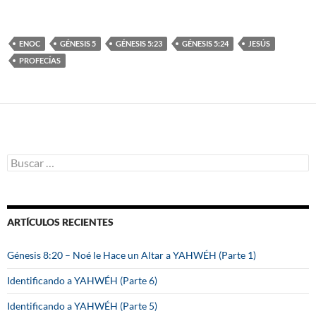
ENOC
GÉNESIS 5
GÉNESIS 5:23
GÉNESIS 5:24
JESÚS
PROFECÍAS
B
u
s
c
a
ARTÍCULOS RECIENTES
r
:
Génesis 8:20 – Noé le Hace un Altar a YAHWÉH (Parte 1)
Identificando a YAHWÉH (Parte 6)
Identificando a YAHWÉH (Parte 5)