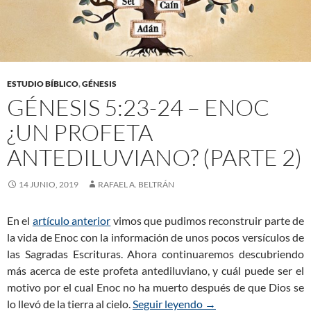
ESTUDIO BÍBLICO
,
GÉNESIS
GÉNESIS 5:23-24 – ENOC
¿UN PROFETA
ANTEDILUVIANO? (PARTE 2)
14 JUNIO, 2019
RAFAEL A. BELTRÁN
En el
artículo anterior
vimos que pudimos reconstruir parte de
la vida de Enoc con la información de unos pocos versículos de
las Sagradas Escrituras. Ahora continuaremos descubriendo
más acerca de este profeta antediluviano, y cuál puede ser el
motivo por el cual Enoc no ha muerto después de que Dios se
lo llevó de la tierra al cielo.
Seguir leyendo
Génesis 5:23-24 – Eno
→