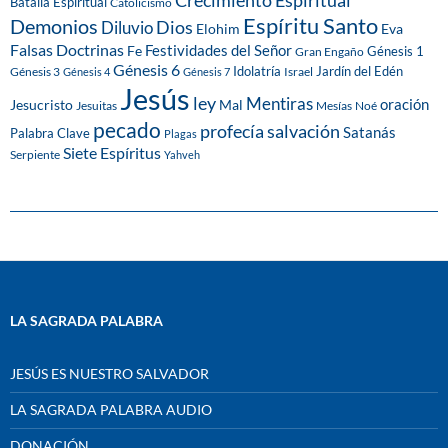
Crecimiento Espiritual
Batalla Espiritual
Catolicismo
Espíritu Santo
Demonios
Dios
Diluvio
Eva
Elohim
Falsas Doctrinas
Festividades del Señor
Fe
Génesis 1
Gran Engaño
Génesis 6
Idolatría
Jardín del Edén
Génesis 3
Israel
Génesis 4
Génesis 7
Jesús
ley
Mentiras
Mal
oración
Jesucristo
Jesuitas
Mesías
Noé
pecado
profecía
salvación
Satanás
Palabra Clave
Plagas
Siete Espíritus
Serpiente
Yahveh
LA SAGRADA PALABRA
JESÚS ES NUESTRO SALVADOR
LA SAGRADA PALABRA AUDIO
DONACIÓN