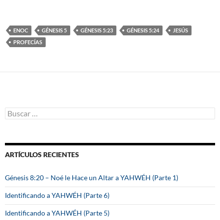
ENOC
GÉNESIS 5
GÉNESIS 5:23
GÉNESIS 5:24
JESÚS
PROFECÍAS
B
u
s
c
a
ARTÍCULOS RECIENTES
r
:
Génesis 8:20 – Noé le Hace un Altar a YAHWÉH (Parte 1)
Identificando a YAHWÉH (Parte 6)
Identificando a YAHWÉH (Parte 5)