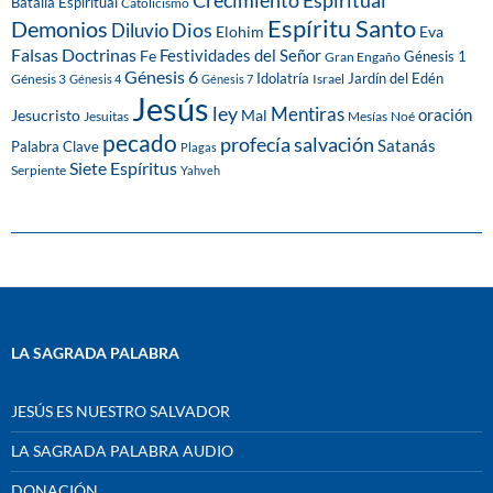
Crecimiento Espiritual
Batalla Espiritual
Catolicismo
Espíritu Santo
Demonios
Dios
Diluvio
Eva
Elohim
Falsas Doctrinas
Festividades del Señor
Fe
Génesis 1
Gran Engaño
Génesis 6
Idolatría
Jardín del Edén
Génesis 3
Israel
Génesis 4
Génesis 7
Jesús
ley
Mentiras
Mal
oración
Jesucristo
Jesuitas
Mesías
Noé
pecado
profecía
salvación
Satanás
Palabra Clave
Plagas
Siete Espíritus
Serpiente
Yahveh
LA SAGRADA PALABRA
JESÚS ES NUESTRO SALVADOR
LA SAGRADA PALABRA AUDIO
DONACIÓN