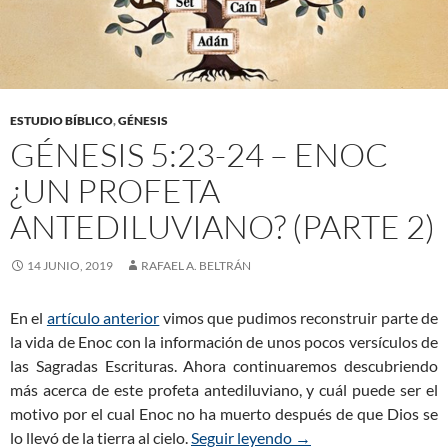
ESTUDIO BÍBLICO
,
GÉNESIS
GÉNESIS 5:23-24 – ENOC
¿UN PROFETA
ANTEDILUVIANO? (PARTE 2)
14 JUNIO, 2019
RAFAEL A. BELTRÁN
En el
artículo anterior
vimos que pudimos reconstruir parte de
la vida de Enoc con la información de unos pocos versículos de
las Sagradas Escrituras. Ahora continuaremos descubriendo
más acerca de este profeta antediluviano, y cuál puede ser el
motivo por el cual Enoc no ha muerto después de que Dios se
lo llevó de la tierra al cielo.
Seguir leyendo
Génesis 5:23-24 – Eno
→