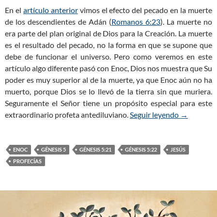
En el
artículo anterior
vimos el efecto del pecado en la muerte
de los descendientes de Adán (
Romanos 6:23
). La muerte no
era parte del plan original de Dios para la Creación. La muerte
es el resultado del pecado, no la forma en que se supone que
debe de funcionar el universo. Pero como veremos en este
artículo algo diferente pasó con Enoc, Dios nos muestra que Su
poder es muy superior al de la muerte, ya que Enoc aún no ha
muerto, porque Dios se lo llevó de la tierra sin que muriera.
Seguramente el Señor tiene un propósito especial para este
extraordinario profeta antediluviano.
Seguir leyendo
Génesis 5:
→
ENOC
GÉNESIS 5
GÉNESIS 5:21
GÉNESIS 5:22
JESÚS
PROFECÍAS