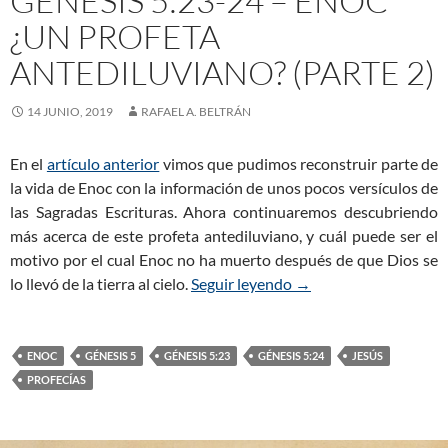
GÉNESIS 5:23-24 – ENOC
¿UN PROFETA
ANTEDILUVIANO? (PARTE 2)
14 JUNIO, 2019
RAFAEL A. BELTRÁN
En el
artículo anterior
vimos que pudimos reconstruir parte de
la vida de Enoc con la información de unos pocos versículos de
las Sagradas Escrituras. Ahora continuaremos descubriendo
más acerca de este profeta antediluviano, y cuál puede ser el
motivo por el cual Enoc no ha muerto después de que Dios se
lo llevó de la tierra al cielo.
Seguir leyendo
Génesis 5:23-24 – Eno
→
ENOC
GÉNESIS 5
GÉNESIS 5:23
GÉNESIS 5:24
JESÚS
PROFECÍAS