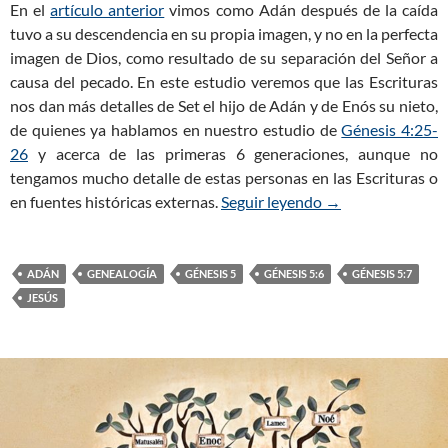
En el
artículo anterior
vimos como Adán después de la caída
tuvo a su descendencia en su propia imagen, y no en la perfecta
imagen de Dios, como resultado de su separación del Señor a
causa del pecado. En este estudio veremos que las Escrituras
nos dan más detalles de Set el hijo de Adán y de Enós su nieto,
de quienes ya hablamos en nuestro estudio de
Génesis 4:25-
26
y acerca de las primeras 6 generaciones, aunque no
tengamos mucho detalle de estas personas en las Escrituras o
en fuentes históricas externas.
Seguir leyendo
Génesis 5:6-20 –
→
ADÁN
GENEALOGÍA
GÉNESIS 5
GÉNESIS 5:6
GÉNESIS 5:7
JESÚS