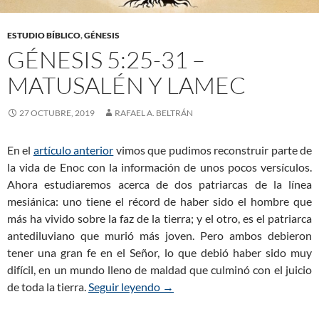
ESTUDIO BÍBLICO
,
GÉNESIS
GÉNESIS 5:25-31 –
MATUSALÉN Y LAMEC
27 OCTUBRE, 2019
RAFAEL A. BELTRÁN
En el
artículo anterior
vimos que pudimos reconstruir parte de
la vida de Enoc con la información de unos pocos versículos.
Ahora estudiaremos acerca de dos patriarcas de la línea
mesiánica: uno tiene el récord de haber sido el hombre que
más ha vivido sobre la faz de la tierra; y el otro, es el patriarca
antediluviano que murió más joven. Pero ambos debieron
tener una gran fe en el Señor, lo que debió haber sido muy
difícil, en un mundo lleno de maldad que culminó con el juicio
de toda la tierra.
Seguir leyendo
Génesis 5:25-31 – Matusalén y
→