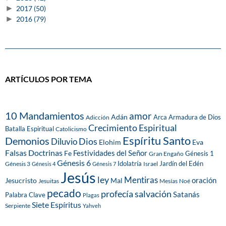
►
2017
(50)
►
2016
(79)
ARTÍCULOS POR TEMA
10 Mandamientos
amor
Adán
Arca
Armadura de Dios
Adicción
Crecimiento Espiritual
Batalla Espiritual
Catolicismo
Espíritu Santo
Demonios
Dios
Diluvio
Eva
Elohim
Falsas Doctrinas
Festividades del Señor
Fe
Génesis 1
Gran Engaño
Génesis 6
Idolatría
Jardín del Edén
Génesis 3
Israel
Génesis 4
Génesis 7
Jesús
ley
Mentiras
Mal
oración
Jesucristo
Jesuitas
Mesías
Noé
pecado
profecía
salvación
Satanás
Palabra Clave
Plagas
Siete Espíritus
Serpiente
Yahveh