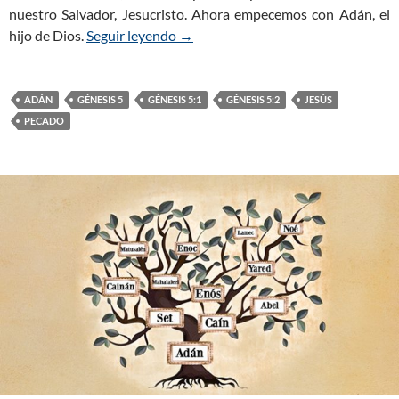
nuestro Salvador, Jesucristo. Ahora empecemos con Adán, el
hijo de Dios.
Seguir leyendo
Génesis 5:1-2 – La Descendencia de
→
ADÁN
GÉNESIS 5
GÉNESIS 5:1
GÉNESIS 5:2
JESÚS
PECADO