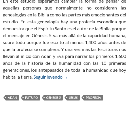
En este estudio esperamos cambiar la forma de pensar de
aquellas personas que normalmente no consideran las
genealogías en la Biblia como las partes más emocionantes del
estudio. En esta genealogía hay una profecía escondida que
demuestra que el Espíritu Santo es el autor de la Biblia porque
el mensaje en Génesis 5
va más allá de la capacidad humana,
sobre todo porque fue escrito al menos 1,400 años antes de
que la profecía se cumpliera. Y una vez más las Escrituras nos
llevan al inicio con Adán y Eva para narrar los primeros 1,600
años de la historia de la humanidad con las 10 primeras
generaciones, los antepasados de toda la humanidad que hoy
habita la tierra.
Seguir leyendo
Génesis 5 – Introducción y el me
→
ADÁN
FUTURO
GÉNESIS 5
JESÚS
PROFECÍA