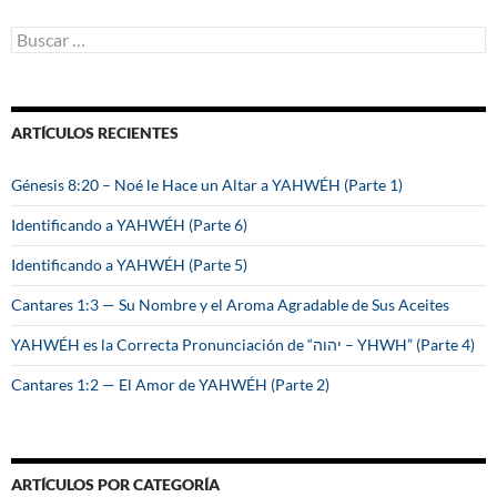
B
u
s
c
a
ARTÍCULOS RECIENTES
r
:
Génesis 8:20 – Noé le Hace un Altar a YAHWÉH (Parte 1)
Identificando a YAHWÉH (Parte 6)
Identificando a YAHWÉH (Parte 5)
Cantares 1:3 — Su Nombre y el Aroma Agradable de Sus Aceites
YAHWÉH es la Correcta Pronunciación de “יהוה – YHWH” (Parte 4)
Cantares 1:2 — El Amor de YAHWÉH (Parte 2)
ARTÍCULOS POR CATEGORÍA