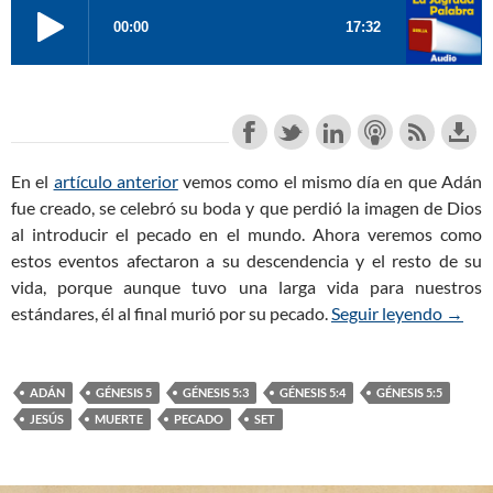
En el
artículo anterior
vemos como el mismo día en que Adán
fue creado, se celebró su boda y que perdió la imagen de Dios
al introducir el pecado en el mundo. Ahora veremos como
estos eventos afectaron a su descendencia y el resto de su
vida, porque aunque tuvo una larga vida para nuestros
estándares, él al final murió por su pecado.
Seguir leyendo
Génesi
→
ADÁN
GÉNESIS 5
GÉNESIS 5:3
GÉNESIS 5:4
GÉNESIS 5:5
JESÚS
MUERTE
PECADO
SET