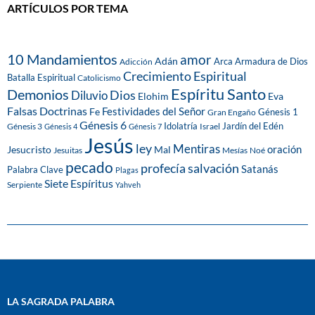
ARTÍCULOS POR TEMA
10 Mandamientos
amor
Adán
Arca
Armadura de Dios
Adicción
Crecimiento Espiritual
Batalla Espiritual
Catolicismo
Espíritu Santo
Demonios
Dios
Diluvio
Eva
Elohim
Falsas Doctrinas
Festividades del Señor
Fe
Génesis 1
Gran Engaño
Génesis 6
Idolatría
Jardín del Edén
Génesis 3
Israel
Génesis 4
Génesis 7
Jesús
ley
Mentiras
Mal
oración
Jesucristo
Jesuitas
Mesías
Noé
pecado
profecía
salvación
Satanás
Palabra Clave
Plagas
Siete Espíritus
Serpiente
Yahveh
LA SAGRADA PALABRA