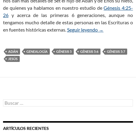
nos dan más detalles de Set el hijo de Adán y de Enós su nieto,
de quienes ya hablamos en nuestro estudio de
Génesis 4:25-
26
y acerca de las primeras 6 generaciones, aunque no
tengamos mucho detalle de estas personas en las Escrituras o
en fuentes históricas externas.
Seguir leyendo
Génesis 5:6-20 –
→
ADÁN
GENEALOGÍA
GÉNESIS 5
GÉNESIS 5:6
GÉNESIS 5:7
JESÚS
B
u
s
c
a
ARTÍCULOS RECIENTES
r
: