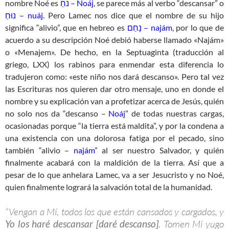
nombre Noé es
נֹחַ – Noáj
, se parece más al verbo “descansar” o
נוּחַ – nuáj
. Pero Lamec nos dice que el nombre de su hijo
significa “alivio”, que en hebreo es
נָחַם – najám
, por lo que de
acuerdo a su descripción Noé debió haberse llamado «Najám»
o «Menajem». De hecho, en la Septuaginta (traducción al
griego, LXX) los rabinos para enmendar esta diferencia lo
tradujeron como: «este niño nos dará descanso». Pero tal vez
las Escrituras nos quieren dar otro mensaje, uno en donde el
nombre y su explicación van a profetizar acerca de Jesús, quién
no solo nos da “descanso –
Noáj
” de todas nuestras cargas,
ocasionadas porque “la tierra está maldita”, y por la condena a
una existencia con una dolorosa fatiga por el pecado, sino
también “alivio –
najám
” al ser nuestro Salvador, y quién
finalmente acabará con la maldición de la tierra. Así que a
pesar de lo que anhelara Lamec, va a ser Jesucristo y no Noé,
quien finalmente logrará la salvación total de la humanidad.
“Vengan a Mí, todos los que están cansados y cargados, y
Yo los haré descansar
[daré descanso]
. Tomen Mi yugo