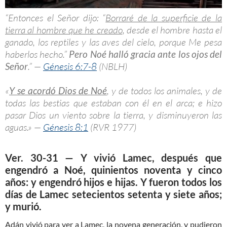
“Entonces el Señor dijo: “
Borraré de la superficie de la
tierra al hombre que he creado
, desde el hombre hasta el
ganado, los reptiles y las aves del cielo, porque Me pesa
haberlos hecho.”
Pero Noé halló gracia ante los ojos del
Señor
.” —
Génesis 6:7-8
(NBLH)
«
Y se acordó Dios de Noé
, y de todos los animales, y de
todas las bestias que estaban con él en el arca; e hizo
pasar Dios un viento sobre la tierra, y disminuyeron las
aguas.» —
Génesis 8:1
(RVR 1977)
Ver. 30-31 — Y vivió Lamec, después que
engendró a Noé, quinientos noventa y cinco
años: y engendró hijos e hijas. Y fueron todos los
días de Lamec setecientos setenta y siete años;
y murió.
Adán vivió para ver a Lamec, la novena generación, y pudieron