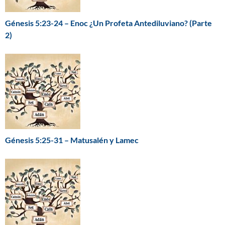
Génesis 5:23-24 – Enoc ¿Un Profeta Antediluviano? (Parte
2)
Génesis 5:25-31 – Matusalén y Lamec