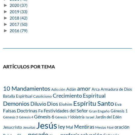
►
2020
(37)
►
2019
(33)
►
2018
(42)
►
2017
(50)
►
2016
(79)
ARTÍCULOS POR TEMA
10 Mandamientos
amor
Adán
Arca
Armadura de Dios
Adicción
Crecimiento Espiritual
Batalla Espiritual
Catolicismo
Espíritu Santo
Demonios
Dios
Diluvio
Eva
Elohim
Falsas Doctrinas
Festividades del Señor
Fe
Génesis 1
Gran Engaño
Génesis 6
Idolatría
Jardín del Edén
Génesis 3
Israel
Génesis 4
Génesis 7
Jesús
ley
Mentiras
Mal
oración
Jesucristo
Jesuitas
Mesías
Noé
pecado
profecía
salvación