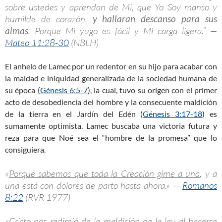
sobre ustedes y aprendan de Mí, que Yo Soy manso y
humilde de corazón,
y hallaran descanso para sus
almas
. Porque Mi yugo es fácil y Mi carga ligera.” —
Mateo 11:28-30
(NBLH)
El anhelo de Lamec por un redentor en su hijo para acabar con
la maldad e iniquidad generalizada de la sociedad humana de
su época (
Génesis 6:5-7
), la cual, tuvo su origen con el primer
acto de desobediencia del hombre y la consecuente maldición
de la tierra en el Jardín del Edén (
Génesis 3:17-18
) es
sumamente optimista. Lamec buscaba una victoria futura y
reza para que Noé sea el “hombre de la promesa” que lo
consiguiera.
«
Porque sabemos que toda la Creación gime a una
, y a
una está con dolores de parto hasta ahora.» —
Romanos
8:22
(RVR 1977)
«Cristo nos redimió de la maldición de la ley al hacerse