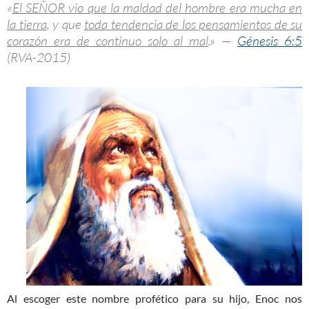
«
El SEÑOR vio que la maldad del hombre era mucha en
la tierra
, y que
toda tendencia de los pensamientos de su
corazón era de continuo solo al mal
.» —
Génesis 6:5
(RVA-2015)
Al escoger este nombre profético para su hijo, Enoc nos