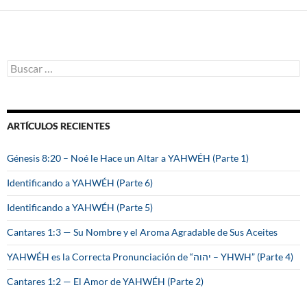
B
u
s
c
a
ARTÍCULOS RECIENTES
r
:
Génesis 8:20 – Noé le Hace un Altar a YAHWÉH (Parte 1)
Identificando a YAHWÉH (Parte 6)
Identificando a YAHWÉH (Parte 5)
Cantares 1:3 — Su Nombre y el Aroma Agradable de Sus Aceites
YAHWÉH es la Correcta Pronunciación de “יהוה – YHWH” (Parte 4)
Cantares 1:2 — El Amor de YAHWÉH (Parte 2)