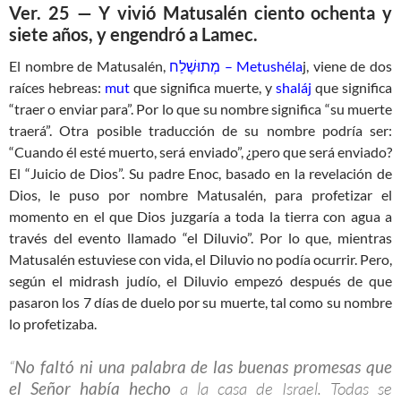
Ver. 25 — Y vivió Matusalén ciento ochenta y
siete años, y engendró a Lamec.
El nombre de Matusalén,
מְתוּשֶׁלַח – Metushéla
j, viene de dos
raíces hebreas:
mut
que significa muerte, y
shaláj
que significa
“traer o enviar para”. Por lo que su nombre significa “su muerte
traerá”. Otra posible traducción de su nombre podría ser:
“Cuando él esté muerto, será enviado”, ¿pero que será enviado?
El “Juicio de Dios”. Su padre Enoc, basado en la revelación de
Dios, le puso por nombre Matusalén, para profetizar el
momento en el que Dios juzgaría a toda la tierra con agua a
través del evento llamado “el Diluvio”. Por lo que, mientras
Matusalén estuviese con vida, el Diluvio no podía ocurrir. Pero,
según el midrash judío, el Diluvio empezó después de que
pasaron los 7 días de duelo por su muerte, tal como su nombre
lo profetizaba.
“
No faltó ni una palabra de las buenas promesas que
el Señor había hecho
a la casa de Israel. Todas se