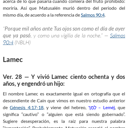
acerca de lo que pasaría cuando comiera del fruto prohibido:
moriría. Así que Matusalén murió dentro del periodo del
mismo día, de acuerdo a la referencia de
Salmos 90:4
.
“
Porque mil años ante Tus ojos son como el día de ayer
que ya pasó
, y como una vigilia de la noche.” —
Salmos
90:4
(NBLH)
Lamec
Ver. 28 — Y vivió Lamec ciento ochenta y dos
años, y engendró un hijo:
El nombre Lamec es exactamente igual en ortografía que el
descendiente de Caín que vimos en nuestro estudio anterior
de
Génesis 4:17-18
, y viene del hebreo,
לֶמֶךְ – Leméj
, que
significa “cautivo” o “alguien que está siendo gobernado”.
Sugiere desesperación, es la raíz para nuestra palabra
“lamentación”. Probablemente, Matusalén escogió el nombre