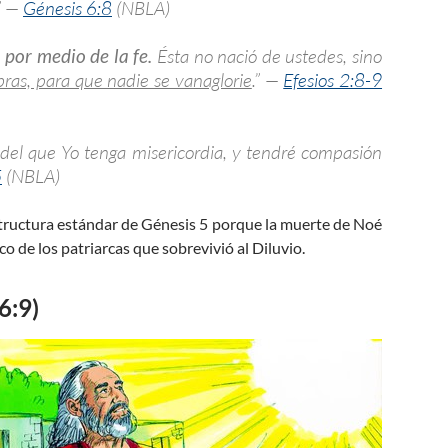
.” —
Génesis 6:8
(NBLA)
 por medio de la fe.
Ésta no nació de ustedes, sino
obras, para que nadie se vanaglorie
.” —
Efesios 2:8-9
 del que Yo tenga misericordia, y tendré compasión
5
(NBLA)
structura estándar de Génesis 5
porque la muerte de Noé
ico de los patriarcas que sobrevivió al Diluvio.
6:9)