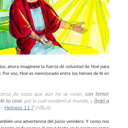
 Dios, ahora imagínese la fuerza de voluntad de Noé para
d. Por eso, Noé es mencionado entre los héroes de fe en
acerca de cosas que aún no se veían,
con temor
de su casa
, por la cual condenó al mundo, y
llegó a
 —
Hebreos 11:7
(NBLA)
ambién una advertencia del juicio venidero. Y como nos
 lección en fe porque él creyó tanto en la promesa como