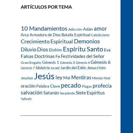
ARTÍCULOS POR TEMA
10 Mandamientos
amor
Adán
Adicción
Arca
Armadura de Dios
Batalla Espiritual
Catolicismo
Demonios
Crecimiento Espiritual
Espíritu Santo
Dios
Diluvio
Eva
Elohim
Falsas Doctrinas
Festividades del Señor
Fe
Génesis 6
Génesis 1
Gran Engaño
Génesis 3
Génesis 4
Idolatría
Jardín del Edén
Jesucristo
Israel
Génesis 7
Jesús
ley
Mentiras
Mal
Jesuitas
Mesías
Noé
pecado
profecía
oración
Palabra Clave
Plagas
salvación
Siete Espíritus
Satanás
Serpiente
Yahveh