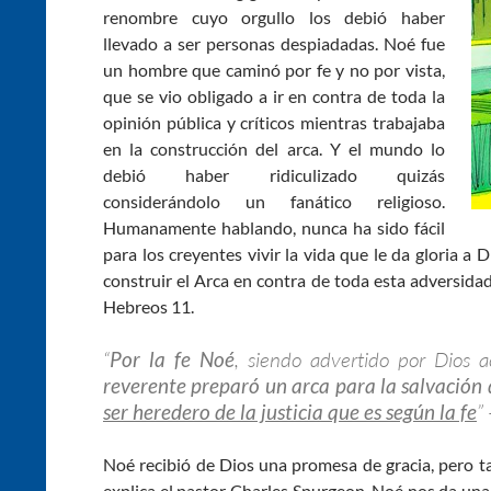
renombre cuyo orgullo los debió haber
llevado a ser personas despiadadas. Noé fue
un hombre que caminó por fe y no por vista,
que se vio obligado a ir en contra de toda la
opinión pública y críticos mientras trabajaba
en la construcción del arca. Y el mundo lo
debió haber ridiculizado quizás
considerándolo un fanático religioso.
Humanamente hablando, nunca ha sido fácil
para los creyentes vivir la vida que le da gloria a
construir el Arca en contra de toda esta adversida
Hebreos 11
.
“
Por la fe Noé
, siendo advertido por Dios 
reverente preparó un arca para la salvación 
ser heredero de la justicia que es según la fe
”
Noé recibió de Dios una promesa de gracia, pero t
explica el pastor Charles Spurgeon, Noé nos da una