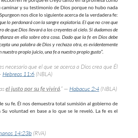
 su caminar y su testimonio de Dios porque no hubo nada
 Spurgeon nos dice lo siguiente acerca de la verdadera fe:
que lo perdonará con la sangre expiatoria. El que no cree que
uro de que Dios llevará a los creyentes al cielo. Si dudamos de
fianza en ella sobre otra cosa. Dado que la fe en Dios debe
 acepta una palabra de Dios y rechaza otra, es evidentemente
en nuestro propio juicio, una fe a nuestro propio gusto
”.
es necesario que el que se acerca a Dios crea que Él
 —
Hebreos 11:6
(NBLA)
mas
el justo por su fe vivirá
.” —
Habacuc 2:4
(NBLA)
 su fe. Él nos demuestra total sumisión al gobierno de
Su voluntad en base a lo que se le reveló. La fe es el
anos 14:23b
(RVA)