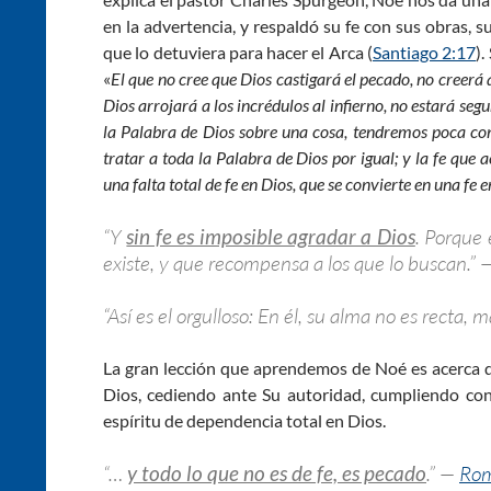
en la advertencia, y respaldó su fe con sus obras,
que lo detuviera para hacer el Arca (
Santiago 2:17
).
«
El que no cree que Dios castigará el pecado, no creerá 
Dios arrojará a los incrédulos al infierno, no estará seg
la Palabra de Dios sobre una cosa, tendremos poca con
tratar a toda la Palabra de Dios por igual; y la fe que
una falta total de fe en Dios, que se convierte en una fe 
“Y
sin fe es imposible agradar a Dios
. Porque 
existe, y que recompensa a los que lo buscan.”
“Así es el orgulloso: En él, su alma no es recta, 
La gran lección que aprendemos de Noé es acerca de
Dios, cediendo ante Su autoridad, cumpliendo con 
espíritu de dependencia total en Dios.
“…
y todo lo que no es de fe, es pecado
.” —
Rom