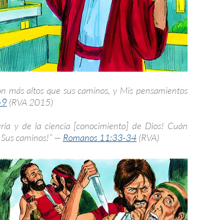
s son más altos que sus caminos, y Mis pensamientos
-9
(RVA 2015)
ría y de la ciencia [conocimiento] de Dios! ­Cuán
s Sus caminos!” —
Romanos 11:33-34
(RVA)