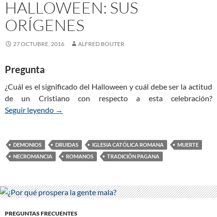
HALLOWEEN: SUS
ORÍGENES
27 OCTUBRE, 2016
ALFRED BOUTER
Pregunta
¿Cuál es el significado del Halloween y cuál debe ser la actitud
de un Cristiano con respecto a esta celebración?
Seguir leyendo
Halloween: Sus orígenes
→
DEMONIOS
DRUIDAS
IGLESIA CATÓLICA ROMANA
MUERTE
NECROMANCIA
ROMANOS
TRADICIÔN PAGANA
PREGUNTAS FRECUENTES