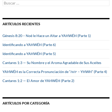
B
u
s
c
a
ARTÍCULOS RECIENTES
r
:
Génesis 8:20 – Noé le Hace un Altar a YAHWÉH (Parte 1)
Identificando a YAHWÉH (Parte 6)
Identificando a YAHWÉH (Parte 5)
Cantares 1:3 — Su Nombre y el Aroma Agradable de Sus Aceites
YAHWÉH es la Correcta Pronunciación de “יהוה – YHWH” (Parte 4)
Cantares 1:2 — El Amor de YAHWÉH (Parte 2)
ARTÍCULOS POR CATEGORÍA