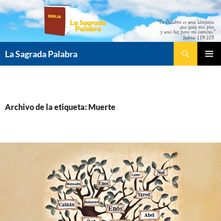
Saltar
al
contenido
Buscar
La Sagrada Palabra
MENÚ
PRINCI
Archivo de la etiqueta: Muerte