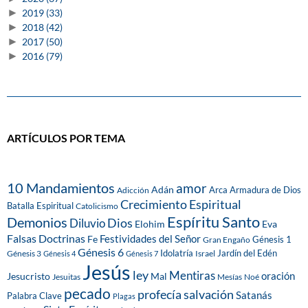
►
2019
(33)
►
2018
(42)
►
2017
(50)
►
2016
(79)
ARTÍCULOS POR TEMA
10 Mandamientos
amor
Adán
Arca
Armadura de Dios
Adicción
Crecimiento Espiritual
Batalla Espiritual
Catolicismo
Espíritu Santo
Demonios
Dios
Diluvio
Eva
Elohim
Falsas Doctrinas
Festividades del Señor
Fe
Génesis 1
Gran Engaño
Génesis 6
Idolatría
Jardín del Edén
Génesis 3
Israel
Génesis 4
Génesis 7
Jesús
ley
Mentiras
Mal
oración
Jesucristo
Jesuitas
Mesías
Noé
pecado
profecía
salvación
Satanás
Palabra Clave
Plagas