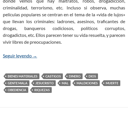
donde vemos que hay maltratos, robos, drogadicción,
criminalidad, terrorismo, etc. Incluso si observa, muchas
películas populares se centran en el tema de la «vida de lujos»
que llevan los criminales: ladrones, asesinos, traficantes de
drogas, banqueros codiciosos, políticos corruptos,
drogadictos, etc. Ellos parecen tener su vida resuelta, y parecen
vivir libres de preocupaciones.
Seguir leyendo
¿Por qué prospera la gente mala?
→
BIENES MATERIALES
CASTIGOS
DINERO
DIOS
GENTE MALA
JESUCRISTO
MAL
MALDICIONES
MUERTE
OBEDIENCIA
RIQUEZAS