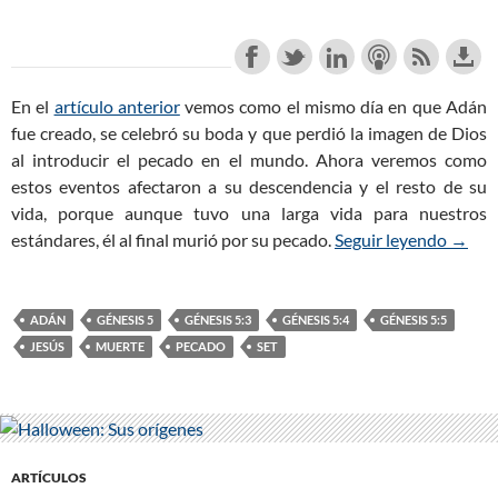
En el
artículo anterior
vemos como el mismo día en que Adán
fue creado, se celebró su boda y que perdió la imagen de Dios
al introducir el pecado en el mundo. Ahora veremos como
estos eventos afectaron a su descendencia y el resto de su
vida, porque aunque tuvo una larga vida para nuestros
estándares, él al final murió por su pecado.
Seguir leyendo
Génesi
→
ADÁN
GÉNESIS 5
GÉNESIS 5:3
GÉNESIS 5:4
GÉNESIS 5:5
JESÚS
MUERTE
PECADO
SET
ARTÍCULOS