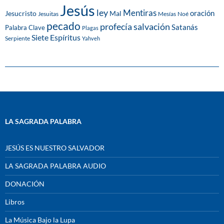
Jesús
ley
Mentiras
Mal
oración
Jesucristo
Jesuitas
Mesías
Noé
pecado
profecía
salvación
Satanás
Palabra Clave
Plagas
Siete Espíritus
Serpiente
Yahveh
LA SAGRADA PALABRA
JESÚS ES NUESTRO SALVADOR
LA SAGRADA PALABRA AUDIO
DONACIÓN
Libros
La Música Bajo la Lupa