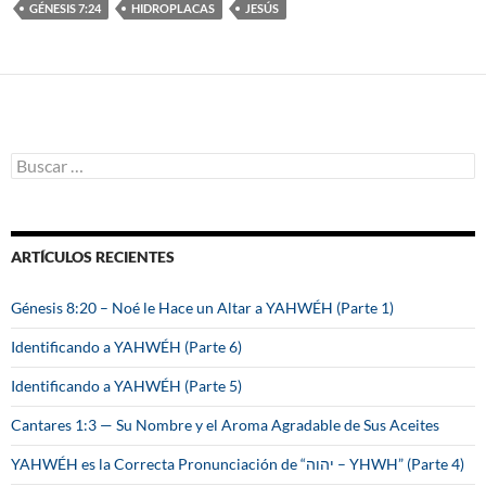
GÉNESIS 7:24
HIDROPLACAS
JESÚS
B
u
s
c
a
ARTÍCULOS RECIENTES
r
:
Génesis 8:20 – Noé le Hace un Altar a YAHWÉH (Parte 1)
Identificando a YAHWÉH (Parte 6)
Identificando a YAHWÉH (Parte 5)
Cantares 1:3 — Su Nombre y el Aroma Agradable de Sus Aceites
YAHWÉH es la Correcta Pronunciación de “יהוה – YHWH” (Parte 4)