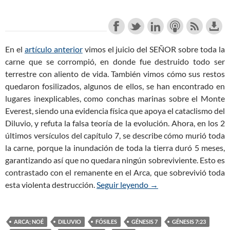
En el
artículo anterior
vimos el juicio del SEÑOR sobre toda la
carne que se corrompió, en donde fue destruido todo ser
terrestre con aliento de vida. También vimos cómo sus restos
quedaron fosilizados, algunos de ellos, se han encontrado en
lugares inexplicables, como conchas marinas sobre el Monte
Everest, siendo una evidencia física que apoya el cataclismo del
Diluvio, y refuta la falsa teoría de la evolución. Ahora, en los 2
últimos versículos del capítulo 7, se describe cómo murió toda
la carne, porque la inundación de toda la tierra duró 5 meses,
garantizando así que no quedara ningún sobreviviente. Esto es
contrastado con el remanente en el Arca, que sobrevivió toda
esta violenta destrucción.
Seguir leyendo
Génesis 7:23-24 – El Ju
→
ARCA; NOÉ
DILUVIO
FÓSILES
GÉNESIS 7
GÉNESIS 7:23