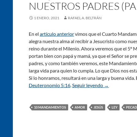
NUESTROS PADRES (PA
1 ENERO, 2021
RAFAEL A. BELTRÁN
En el
artículo anterior
vimos que el Cuarto Mandami
alegra nuestra alma al recibir a Jesucristo como nues
reino durante el Milenio. Ahora veremos que el 5º 
portan bien con papá y mamá, ya que el Señor se p
padres, y como también veremos, este Mandamient
larga vida para quien lo cumpla. Lo que Dios nos est
Si lo honramos, resultará en una larga y buena vid
Deuteronomio 5:16
.
Seguir leyendo
El Quinto Manda
→
10 MANDAMIENTOS
AMOR
JESÚS
LEY
PECA