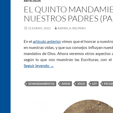
ARTÍCULOS
EL QUINTO MANDAMIE
NUESTROS PADRES (PA
31 ENERO, 2021
RAFAEL A. BELTRÁN
En el
artículo anterior
vimos que el honrar a nuestro
en nuestras vidas, y que sus consejos influyan nues
mandatos de Dios. Ahora veremos otros aspectos a c
según lo que nos muestran las Escrituras, con el 
Seguir leyendo
El Quinto Mandamiento: La relación 
→
10 MANDAMIENTOS
AMOR
JESÚS
LEY
PECA