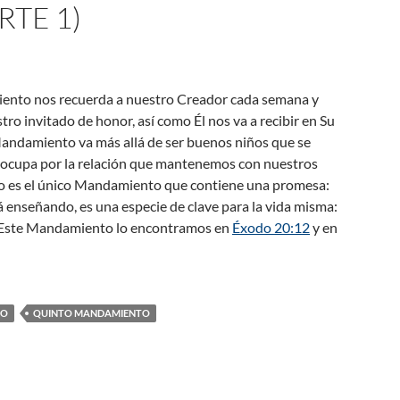
RTE 1)
ento nos recuerda a nuestro Creador cada semana y
tro invitado de honor, así como Él nos va a recibir en Su
Mandamiento va más allá de ser buenos niños que se
reocupa por la relación que mantenemos con nuestros
o es el único Mandamiento que contiene una promesa:
á enseñando, es una especie de clave para la vida misma:
a. Este Mandamiento lo encontramos en
Éxodo 20:12
y en
miento: La relación con nuestros padres (Parte 1)
DO
QUINTO MANDAMIENTO