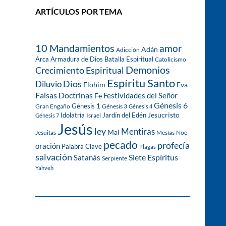
ARTÍCULOS POR TEMA
10 Mandamientos
amor
Adán
Adicción
Arca
Armadura de Dios
Batalla Espiritual
Catolicismo
Demonios
Crecimiento Espiritual
Espíritu Santo
Dios
Diluvio
Eva
Elohim
Falsas Doctrinas
Festividades del Señor
Fe
Génesis 6
Génesis 1
Gran Engaño
Génesis 3
Génesis 4
Idolatría
Jardín del Edén
Jesucristo
Israel
Génesis 7
Jesús
ley
Mentiras
Mal
Jesuitas
Mesías
Noé
pecado
profecía
oración
Palabra Clave
Plagas
salvación
Siete Espíritus
Satanás
Serpiente
Yahveh