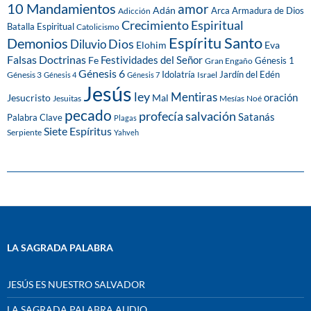
10 Mandamientos
amor
Adán
Arca
Armadura de Dios
Adicción
Crecimiento Espiritual
Batalla Espiritual
Catolicismo
Espíritu Santo
Demonios
Dios
Diluvio
Eva
Elohim
Falsas Doctrinas
Festividades del Señor
Fe
Génesis 1
Gran Engaño
Génesis 6
Idolatría
Jardín del Edén
Génesis 3
Israel
Génesis 4
Génesis 7
Jesús
ley
Mentiras
Mal
oración
Jesucristo
Jesuitas
Mesías
Noé
pecado
profecía
salvación
Satanás
Palabra Clave
Plagas
Siete Espíritus
Serpiente
Yahveh
LA SAGRADA PALABRA
JESÚS ES NUESTRO SALVADOR
LA SAGRADA PALABRA AUDIO