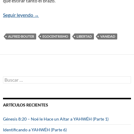
que estirar tanto el brazo.
Seguir leyendo
El problema del amor-a-sí-mismo
→
ALFRED BOUTER
EGOCENTRISMO
LIBERTAD
VANIDAD
B
u
s
c
a
ARTÍCULOS RECIENTES
r
:
Génesis 8:20 – Noé le Hace un Altar a YAHWÉH (Parte 1)
Identificando a YAHWÉH (Parte 6)