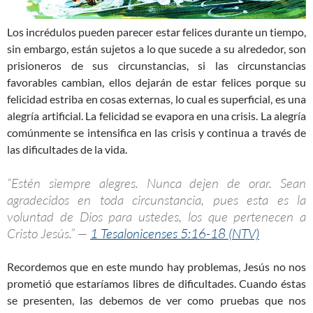
Los incrédulos pueden parecer estar felices durante un tiempo,
sin embargo, están sujetos a lo que sucede a su alrededor, son
prisioneros de sus circunstancias, si las circunstancias
favorables cambian, ellos dejarán de estar felices porque su
felicidad estriba en cosas externas, lo cual es superficial, es una
alegría artificial. La felicidad se evapora en una crisis. La alegría
comúnmente se intensifica en las crisis y continua a través de
las dificultades de la vida.
“Estén siempre alegres. Nunca dejen de orar. Sean
agradecidos en toda circunstancia, pues esta es la
voluntad de Dios para ustedes, los que pertenecen a
Cristo Jesús.” —
1 Tesalonicenses 5:16-18 (NTV)
Recordemos que en este mundo hay problemas, Jesús no nos
prometió que estaríamos libres de dificultades. Cuando éstas
se presenten, las debemos de ver como pruebas que nos