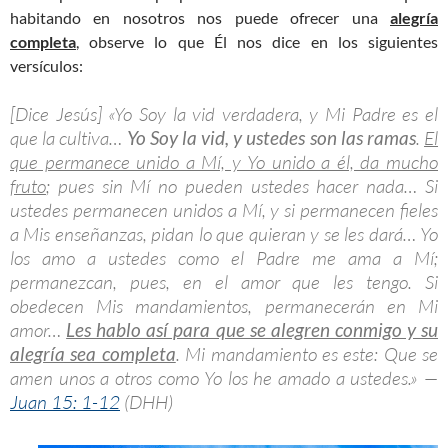
habitando en nosotros nos puede ofrecer una
alegría
completa
, observe lo que Él nos dice en los siguientes
versículos:
[Dice Jesús] «Yo Soy la vid verdadera, y Mi Padre es el
que la cultiva…
Yo Soy la vid, y
ustedes son las ramas
.
El
que permanece unido a Mí, y Yo unido a él, da mucho
fruto
; pues sin Mí no pueden ustedes hacer nada… Si
ustedes permanecen unidos a Mí, y si permanecen fieles
a Mis enseñanzas, pidan lo que quieran y se les dará… Yo
los amo a ustedes como el Padre me ama a Mí;
permanezcan, pues, en el amor que les tengo. Si
obedecen Mis mandamientos, permanecerán en Mi
amor…
Les hablo así para que se alegren conmigo y su
alegría sea completa
. Mi mandamiento es este: Que se
amen unos a otros como Yo los he amado a ustedes.» —
Juan 15: 1-12
(DHH)