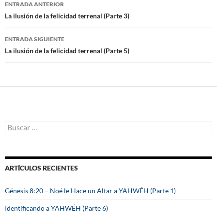
ENTRADA ANTERIOR
Navegación
La ilusión de la felicidad terrenal (Parte 3)
de
ENTRADA SIGUIENTE
entradas
La ilusión de la felicidad terrenal (Parte 5)
B
u
s
c
a
ARTÍCULOS RECIENTES
r
:
Génesis 8:20 – Noé le Hace un Altar a YAHWÉH (Parte 1)
Identificando a YAHWÉH (Parte 6)