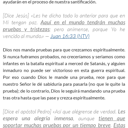
ayudarán en el proceso de nuestra santificación.
[Dice Jesús] «Les he dicho todo lo anterior para que en
Mí tengan paz.
Aquí en el mundo tendrán muchas
pruebas y tristezas
; pero anímense, porque Yo he
vencido al mundo.» —
Juan 16:33 (NTV)
Dios nos manda pruebas para que crezcamos espiritualmente.
Si nunca fuéramos probados, no creceríamos y seriamos como
infantes en la batalla espiritual a merced de Satanás, y alguien
inmaduro no puede ser victorioso en esta guerra espiritual.
Por eso cuando Dios le mande una prueba, rece para que
nuestro Señor le dé sabiduría para pasarla (no que le quite la
prueba); de lo contrario, Dios le seguirá mandando una prueba
tras otra hasta que las pase y crezca espiritualmente.
[Dice el apóstol Pedro] «Así que alégrense de verdad.
Les
espera una alegría inmensa
, aunque
tienen que
soportar muchas pruebas por un tiempo breve
.
Estas