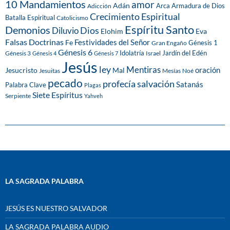
10 Mandamientos
amor
Adán
Arca
Armadura de Dios
Adicción
Crecimiento Espiritual
Batalla Espiritual
Catolicismo
Espíritu Santo
Demonios
Dios
Diluvio
Eva
Elohim
Falsas Doctrinas
Festividades del Señor
Fe
Génesis 1
Gran Engaño
Génesis 6
Idolatría
Jardín del Edén
Génesis 3
Israel
Génesis 4
Génesis 7
Jesús
ley
Mentiras
Mal
oración
Jesucristo
Jesuitas
Mesías
Noé
pecado
profecía
salvación
Satanás
Palabra Clave
Plagas
Siete Espíritus
Serpiente
Yahveh
LA SAGRADA PALABRA
JESÚS ES NUESTRO SALVADOR
LA SAGRADA PALABRA AUDIO