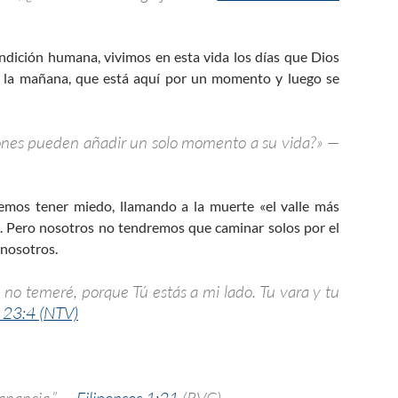
ndición humana, vivimos en esta vida los días que Dios
e la mañana, que está aquí por un momento y luego se
iones pueden añadir un solo momento a su vida?» —
mos tener miedo, llamando a la muerte «el valle más
o. Pero nosotros no tendremos que caminar solos por el
 nosotros.
, no temeré, porque Tú estás a mi lado. Tu vara y tu
 23:4 (NTV)
 ganancia.” —
Filipenses 1:21
(RVC)