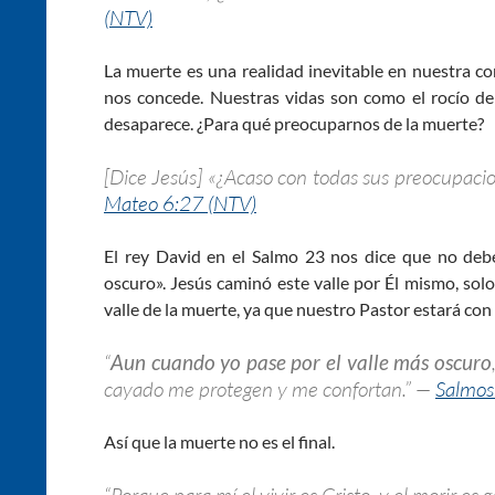
(NTV)
La muerte es una realidad inevitable en nuestra co
nos concede. Nuestras vidas son como el rocío d
desaparece. ¿Para qué preocuparnos de la muerte?
[Dice Jesús] «¿Acaso con todas sus preocupac
Mateo 6:27 (NTV)
El rey David en el Salmo 23
nos dice que no debe
oscuro». Jesús caminó este valle por Él mismo, sol
valle de la muerte, ya que nuestro Pastor estará con
“
Aun cuando yo pase por el valle más oscuro
cayado me protegen y me confortan.” —
Salmos
Así que la muerte no es el final.
“Porque para mí el vivir es Cristo, y el morir es