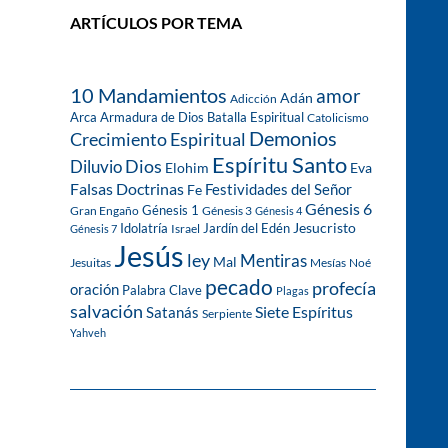
ARTÍCULOS POR TEMA
10 Mandamientos
amor
Adán
Adicción
Arca
Armadura de Dios
Batalla Espiritual
Catolicismo
Demonios
Crecimiento Espiritual
Espíritu Santo
Dios
Diluvio
Eva
Elohim
Falsas Doctrinas
Festividades del Señor
Fe
Génesis 6
Génesis 1
Gran Engaño
Génesis 3
Génesis 4
Idolatría
Jardín del Edén
Jesucristo
Israel
Génesis 7
Jesús
ley
Mentiras
Mal
Jesuitas
Mesías
Noé
pecado
profecía
oración
Palabra Clave
Plagas
salvación
Siete Espíritus
Satanás
Serpiente
Yahveh