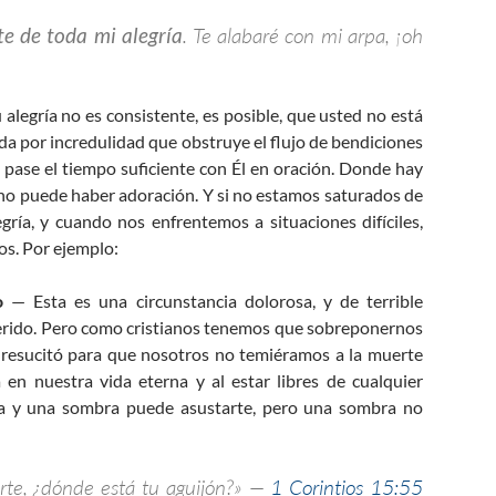
te de toda mi alegría
. Te alabaré con mi arpa, ¡oh
su alegría no es consistente, es posible, que usted no está
ada por incredulidad que obstruye el flujo de bendiciones
pase el tiempo suficiente con Él en oración. Donde hay
, no puede haber adoración. Y si no estamos saturados de
ría, y cuando nos enfrentemos a situaciones difíciles,
os. Por ejemplo:
do
— Esta es una circunstancia dolorosa, y de terrible
erido. Pero como cristianos tenemos que sobreponernos
 resucitó para que nosotros no temiéramos a la muerte
en nuestra vida eterna y al estar libres de cualquier
a y una sombra puede asustarte, pero una sombra no
rte, ¿dónde está tu aguijón?» —
1 Corintios 15:55