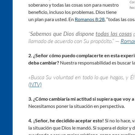
Cor
soberano y todas las cosas son para nuestro
hac
beneficio, incluso los problemas. Dios tiene
un plan para usted. En
Romanos 8:28
, “todas las co
“
Sabemos que Dios dispone
todas las cosas
llamado de acuerdo con Su propósito.” —
Roman
2. ¿Señor cómo puedo complacerte en esta experie
deba cambiar?
Nuestra responsabilidad es buscar 
«Busca Su voluntad en todo lo que hagas, y É
(NTV)
3. ¿Cómo cambiaría mi actitud si supiera que voy a
Necesitamos poner la situación en perspectiva.
4. ¡Señor, he decidido aceptar esto!
Si no lo hace, 
la situación que Dios le mandó. Si supera el dolor y 
ayudando a ser un mejor cristiano, como nos explica