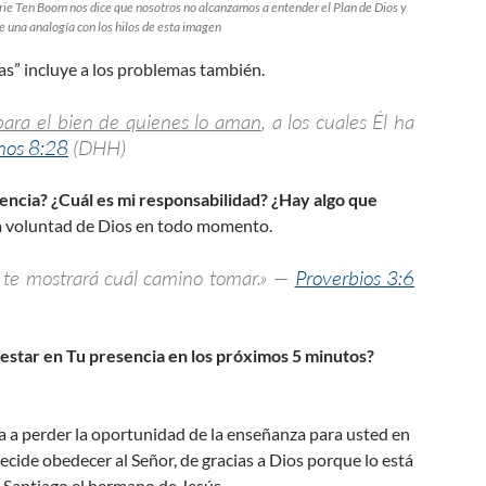
rie Ten Boom nos dice que nosotros no alcanzamos a entender el Plan de Dios y
e una analogía con los hilos de esta imagen
sas” incluye a los problemas también.
para el bien de quienes lo aman
, a los cuales Él ha
os 8:28
(DHH)
ncia? ¿Cuál es mi responsabilidad? ¿Hay algo que
la voluntad de Dios en todo momento.
l te mostrará cuál camino tomar.» —
Proverbios 3:6
 estar en Tu presencia en los próximos 5 minutos?
va a perder la oportunidad de la enseñanza para usted en
decide obedecer al Señor, de gracias a Dios porque lo está
 Santiago el hermano de Jesús.