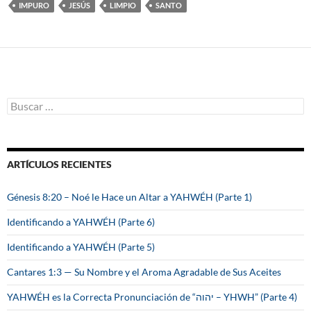
IMPURO
JESÚS
LIMPIO
SANTO
B
u
s
c
a
ARTÍCULOS RECIENTES
r
:
Génesis 8:20 – Noé le Hace un Altar a YAHWÉH (Parte 1)
Identificando a YAHWÉH (Parte 6)
Identificando a YAHWÉH (Parte 5)
Cantares 1:3 — Su Nombre y el Aroma Agradable de Sus Aceites
YAHWÉH es la Correcta Pronunciación de “יהוה – YHWH” (Parte 4)