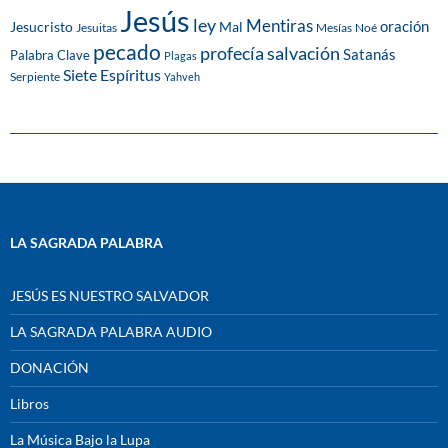
Jesús
ley
Mentiras
Mal
oración
Jesucristo
Jesuitas
Mesías
Noé
pecado
profecía
salvación
Satanás
Palabra Clave
Plagas
Siete Espíritus
Serpiente
Yahveh
LA SAGRADA PALABRA
JESÚS ES NUESTRO SALVADOR
LA SAGRADA PALABRA AUDIO
DONACIÓN
Libros
La Música Bajo la Lupa