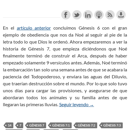
En el
artículo anterior
concluimos Génesis 6
con el gran
ejemplo de obediencia que nos da Noé al seguir al pie de la
letra todo lo que Dios le ordenó. Ahora empezaremos a ver la
historia de Génesis 7
, que empieza diciéndonos que Noé
finalmente terminó de construir el Arca, después de haber
empezado solamente 9 versículos antes. Además, Noé terminó
la embarcación tan solo una semana antes de que se acabara la
paciencia del Todopoderoso, y enviara las aguas del Diluvio,
que traerían destrucción sobre el mundo. Por lo que solo tuvo
unos días para cargar las provisiones, y asegurarse de que
abordaran todos los animales y su familia antes de que
llegaran las primeras lluvias.
Seguir leyendo
Génesis 7:1-3 – Noé
→
14
7
GÉNESIS 7
GÉNESIS 7:1
GÉNESIS 7:2
GÉNESIS 7:3