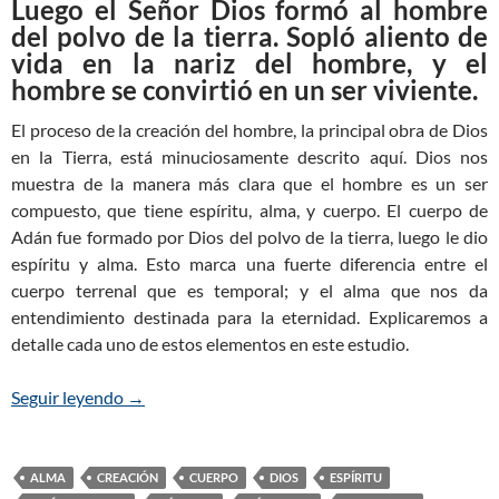
Luego el Señor Dios formó al hombre
del polvo de la tierra. Sopló aliento de
vida en la nariz del hombre, y el
hombre se convirtió en un ser viviente.
El proceso de la creación del hombre, la principal obra de Dios
en la Tierra, está minuciosamente descrito aquí. Dios nos
muestra de la manera más clara que el hombre es un ser
compuesto, que tiene espíritu, alma, y cuerpo. El cuerpo de
Adán fue formado por Dios del polvo de la tierra, luego le dio
espíritu y alma. Esto marca una fuerte diferencia entre el
cuerpo terrenal que es temporal; y el alma que nos da
entendimiento destinada para la eternidad. Explicaremos a
detalle cada uno de estos elementos en este estudio.
Seguir leyendo
Génesis 2:7 – YAHWEH forma al hombre y le da 
→
ALMA
CREACIÓN
CUERPO
DIOS
ESPÍRITU