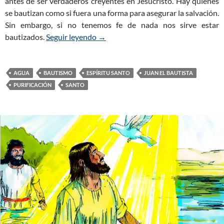
antes de ser verdaderos creyentes en Jesucristo. Hay quienes
se bautizan como si fuera una forma para asegurar la salvación.
Sin embargo, si no tenemos fe de nada nos sirve estar
bautizados.
Seguir leyendo
El Bautismo un Ritual de Purificación
→
AGUA
BAUTISMO
ESPÍRITU SANTO
JUAN EL BAUTISTA
PURIFICACIÓN
SANTO