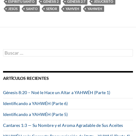
ESPÍRITU SANTO
GÉNESIS 2
GÉNESIS 2:7
JESUCRISTO
JESÚS
SANTO
SEÑOR
YAHVEH
YAHWEH
B
u
s
c
a
ARTÍCULOS RECIENTES
r
:
Génesis 8:20 – Noé le Hace un Altar a YAHWÉH (Parte 1)
Identificando a YAHWÉH (Parte 6)
Identificando a YAHWÉH (Parte 5)
Cantares 1:3 — Su Nombre y el Aroma Agradable de Sus Aceites