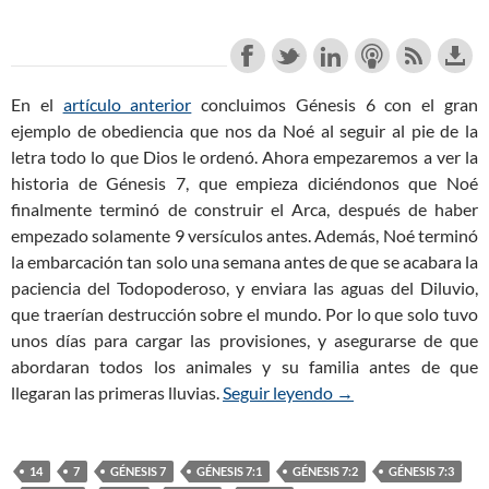
En el
artículo anterior
concluimos Génesis 6
con el gran
ejemplo de obediencia que nos da Noé al seguir al pie de la
letra todo lo que Dios le ordenó. Ahora empezaremos a ver la
historia de Génesis 7
, que empieza diciéndonos que Noé
finalmente terminó de construir el Arca, después de haber
empezado solamente 9 versículos antes. Además, Noé terminó
la embarcación tan solo una semana antes de que se acabara la
paciencia del Todopoderoso, y enviara las aguas del Diluvio,
que traerían destrucción sobre el mundo. Por lo que solo tuvo
unos días para cargar las provisiones, y asegurarse de que
abordaran todos los animales y su familia antes de que
llegaran las primeras lluvias.
Seguir leyendo
Génesis 7:1-3 – Noé
→
14
7
GÉNESIS 7
GÉNESIS 7:1
GÉNESIS 7:2
GÉNESIS 7:3