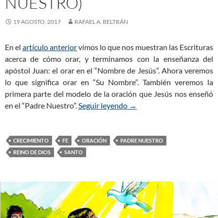
NUESTRO)
19 AGOSTO, 2017
RAFAEL A. BELTRÁN
En el
artículo anterior
vimos lo que nos muestran las Escrituras
acerca de cómo orar, y terminamos con la enseñanza del
apóstol Juan: el orar en el “Nombre de Jesús”. Ahora veremos
lo que significa orar en “Su Nombre”. También veremos la
primera parte del modelo de la oración que Jesús nos enseñó
en el “Padre Nuestro”.
Seguir leyendo
La oración eficaz (Parte 4
→
CRECIMIENTO
FE
ORACIÓN
PADRE NUESTRO
REINO DE DIOS
SANTO