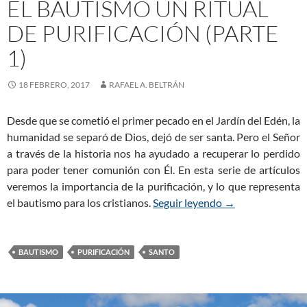
EL BAUTISMO UN RITUAL
DE PURIFICACIÓN (PARTE
1)
18 FEBRERO, 2017
RAFAEL A. BELTRÁN
Desde que se cometió el primer pecado en el Jardín del Edén, la
humanidad se separó de Dios, dejó de ser santa. Pero el Señor
a través de la historia nos ha ayudado a recuperar lo perdido
para poder tener comunión con Él. En esta serie de artículos
veremos la importancia de la purificación, y lo que representa
el bautismo para los cristianos.
Seguir leyendo
El Bautismo un Rit
→
BAUTISMO
PURIFICACIÓN
SANTO