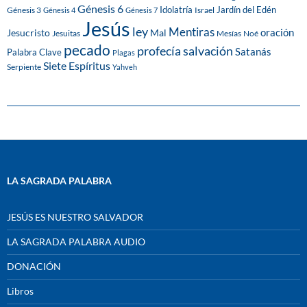
Génesis 6
Idolatría
Jardín del Edén
Génesis 3
Israel
Génesis 4
Génesis 7
Jesús
ley
Mentiras
Mal
oración
Jesucristo
Jesuitas
Mesías
Noé
pecado
profecía
salvación
Satanás
Palabra Clave
Plagas
Siete Espíritus
Serpiente
Yahveh
LA SAGRADA PALABRA
JESÚS ES NUESTRO SALVADOR
LA SAGRADA PALABRA AUDIO
DONACIÓN
Libros