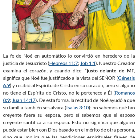
La fe de Noé en automático lo convirtió en heredero de la
justicia de Jesucristo (
Hebreos 11:7
;
Job 1:1
). Nuestro Creador
examina el corazón, y cuando dice: “
justo delante de Mí
”,
significa que Noé fue justificado a la vista del SEÑOR (
Génesis
6:9
) y recibió al Espíritu de Cristo en su corazón, pero si alguno
no tiene el Espíritu de Cristo, no le pertenece a Él (
Romanos
8:9
;
Juan 14:17
). De esta forma, la rectitud de Noé ayudó a que
su familia también se salvara (
Isaías 3:10
); no sabemos qué tan
creyente fuera su esposa, pero sí sabemos que el esposo
creyente santifica a su esposa. Esto no significa que alguien
pueda estar bien con Dios basado en el mérito de otra persona,
sino que implica que las bendiciones espirituales fluyen de