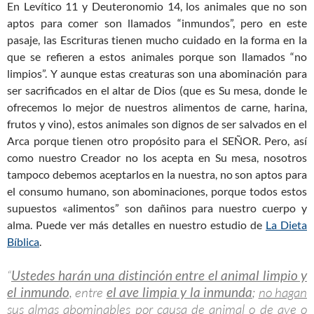
En Levítico 11
y Deuteronomio 14
, los animales que no son
aptos para comer son llamados “inmundos”, pero en este
pasaje, las Escrituras tienen mucho cuidado en la forma en la
que se refieren a estos animales porque son llamados “no
limpios”. Y aunque estas creaturas son una abominación para
ser sacrificados en el altar de Dios (que es Su mesa, donde le
ofrecemos lo mejor de nuestros alimentos de carne, harina,
frutos y vino), estos animales son dignos de ser salvados en el
Arca porque tienen otro propósito para el SEÑOR. Pero, así
como nuestro Creador no los acepta en Su mesa, nosotros
tampoco debemos aceptarlos en la nuestra, no son aptos para
el consumo humano, son abominaciones, porque todos estos
supuestos «alimentos” son dañinos para nuestro cuerpo y
alma. Puede ver más detalles en nuestro estudio de
La Dieta
Bíblica
.
“
Ustedes harán una distinción entre el animal limpio y
el inmundo
, entre
el ave limpia y la inmunda
;
no hagan
sus almas abominables por causa de animal
o de ave o