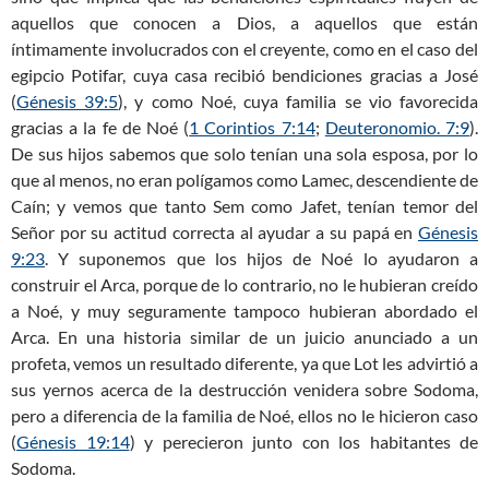
aquellos que conocen a Dios, a aquellos que están
íntimamente involucrados con el creyente, como en el caso del
egipcio Potifar, cuya casa recibió bendiciones gracias a José
(
Génesis 39:5
), y como Noé, cuya familia se vio favorecida
gracias a la fe de Noé (
1 Corintios 7:14
;
Deuteronomio. 7:9
).
De sus hijos sabemos que solo tenían una sola esposa, por lo
que al menos, no eran polígamos como Lamec, descendiente de
Caín; y vemos que tanto Sem como Jafet, tenían temor del
Señor por su actitud correcta al ayudar a su papá en
Génesis
9:23
. Y suponemos que los hijos de Noé lo ayudaron a
construir el Arca, porque de lo contrario, no le hubieran creído
a Noé, y muy seguramente tampoco hubieran abordado el
Arca. En una historia similar de un juicio anunciado a un
profeta, vemos un resultado diferente, ya que Lot les advirtió a
sus yernos acerca de la destrucción venidera sobre Sodoma,
pero a diferencia de la familia de Noé, ellos no le hicieron caso
(
Génesis 19:14
) y perecieron junto con los habitantes de
Sodoma.