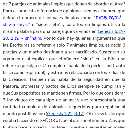
de 7 parejas de animales limpios que deben de abordar el Arca?
Para aclarar esta diferencia de opiniones, vemos el hebreo que
define el número de animales limpios cómo: “
שִׁבְעָה שִׁבְעָה –
shív-a shív-a
” o “siete siete”, y para los no limpios utiliza la
misma palabra para una pareja que ya vimos en
Génesis 6:19-
e
20
,
שְׁנַיִם – sh
náim
. Por lo que, hay quienes argumentan que
las Escrituras se refieren a solo 7 animales limpios, es decir, 3
parejas y un macho destinado a ser sacrificado. Sustentan su
argumento al explicar que el número “siete” en la Biblia se
refiere a que algo está completo, habla de la perfección (tanto
física como espiritual), y está muy relacionado con los 7 días de
la Creación; también nos habla de la seguridad en que la
Palabra, promesas y pactos de Dios siempre se cumplirán y
que Sus propósitos se mantienen firmes. Por lo que considerar
7 individuos de cada tipo de animal y ave representaría una
cantidad completa de animales requeridos para repoblar al
mundo postdiluviano (
Génesis 1:22
,
8:17
). Otra revelación que
estaba haciendo el SEÑOR a Noé al utilizar el número 7, es que
Él iba a hacer un pacto con Noé y que iba a necesitar animales