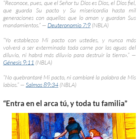
“Reconoce, pues, que el Señor tu Dios es Dios, el Dios fiel,
que guarda Su pacto y Su misericordia hasta mil
generaciones con aquellos que lo aman y guardan Sus
mandamientos.” —
Deuteronomio 7:9
(NBLA)
“Yo establezco Mi pacto con ustedes, y nunca más
volverá a ser exterminada toda carne por las aguas del
diluvio, ni habrá más diluvio para destruir la tierra».” —
Génesis 9:11
(NBLA)
“No quebrantaré Mi pacto, ni cambiaré la palabra de Mis
labios.” —
Salmos 89:34
(NBLA)
“Entra en el arca tú, y toda tu familia”