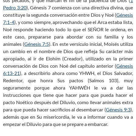
sus pecados, y que marcan el fin de la paciencia de Dios (
1
Pedro 3:20
), Génesis 7
comienza con una directiva divina, que
constituye la segunda conversación entre Dios y Noé (
Génesis
7:1-4
), y como siempre, aprovechando que el Arca estaba lista,
Noé responde haciendo todo lo que el SEÑOR le ordena, en
este caso, prepararse para abordar con su familia y los
animales (
Génesis 7:5
). En este versículo inicial, Moisés utiliza
un cambio en el nombre de Dios que refleja Su carácter más
apropiado, al ir de Elohím (Creador), utilizado en la primer
conversación de Dios con Noé del capítulo anterior (
Génesis
6:13-21
), a describirlo ahora como YHWH, el Dios Salvador,
Redentor, que honra Sus pactos (Salmos 103
), muy
seguramente porque ahora YAHWÉH le va a dar las
instrucciones que tiene que hacer para que pueda hacer el
pacto Noético después del Diluvio, como llevar animales extra
para que pueda hacer sacrificios al desembarcar (
Génesis 9:3
),
además que en Su misericordia, le va a informar cuando va a
empezar el Diluvio para que se prepare a embarcar.