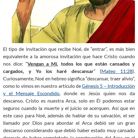
El tipo de invitación que recibe Noé, de “entrar”, es más bien
equivalente a la amorosa invitación que hace Cristo cuando
nos dice: “
Vengan a Mí
, todos los que están cansados y
cargados, y Yo los haré descansar
” (
Mateo 11:28
).
Curiosamente, Noé en hebreo significa “descansar, traer alivio”,
como lo vimos en nuestro artículo de
Génesis 5 – Introducción
y el Mensaje Escondido
, donde es Jesús quien nos da
descanso. Cristo es nuestra Arca, solo en Él podemos estar
seguros cuando la muerte y el juicio se acerquen. Así que en
este caso para Noé, además de hablar de su salvación, el ser
llamado por Dios para abordar el Arca debió ser un gran
descanso considerando que debió haber estado muy cansado
después de haber completado la construcción del Arca en el