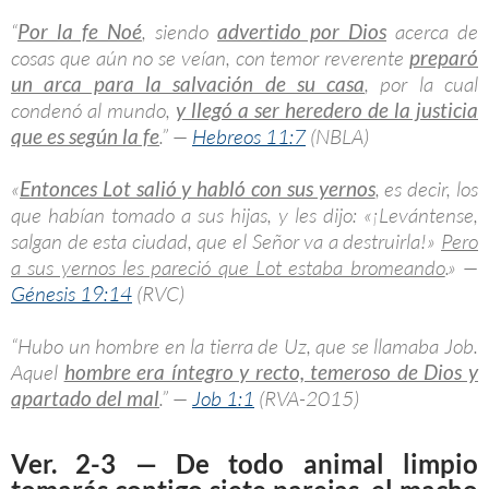
“
Por la fe Noé
, siendo
advertido por Dios
acerca de
cosas que aún no se veían, con temor reverente
preparó
un arca para la salvación de su casa
, por la cual
condenó al mundo,
y llegó a ser heredero de la justicia
que es según la fe
.” —
Hebreos 11:7
(NBLA)
«
Entonces Lot salió y habló con sus yernos
, es decir, los
que habían tomado a sus hijas, y les dijo: «¡Levántense,
salgan de esta ciudad, que el Señor va a destruirla!»
Pero
a sus yernos les pareció que Lot estaba bromeando
.» —
Génesis 19:14
(RVC)
“Hubo un hombre en la tierra de Uz, que se llamaba Job.
Aquel
hombre era íntegro y recto, temeroso de Dios y
apartado del mal
.” —
Job 1:1
(RVA-2015)
Ver. 2-3 — De todo animal limpio