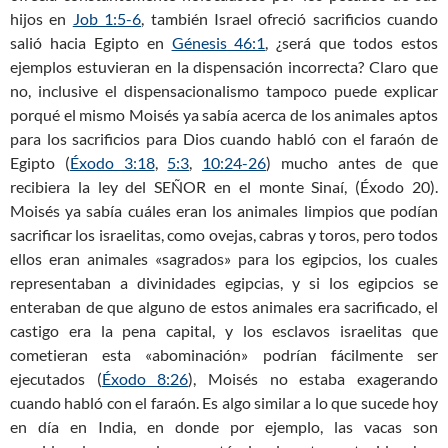
hijos en
Job 1:5-6
, también Israel ofreció sacrificios cuando
salió hacia Egipto en
Génesis 46:1
, ¿será que todos estos
ejemplos estuvieran en la dispensación incorrecta? Claro que
no, inclusive el dispensacionalismo tampoco puede explicar
porqué el mismo Moisés ya sabía acerca de los animales aptos
para los sacrificios para Dios cuando habló con el faraón de
Egipto (
Éxodo 3:18
,
5:3
,
10:24-26
) mucho antes de que
recibiera la ley del SEÑOR en el monte Sinaí, (Éxodo 20
).
Moisés ya sabía cuáles eran los animales limpios que podían
sacrificar los israelitas, como ovejas, cabras y toros, pero todos
ellos eran animales «sagrados» para los egipcios, los cuales
representaban a divinidades egipcias, y si los egipcios se
enteraban de que alguno de estos animales era sacrificado, el
castigo era la pena capital, y los esclavos israelitas que
cometieran esta «abominación» podrían fácilmente ser
ejecutados (
Éxodo 8:26
), Moisés no estaba exagerando
cuando habló con el faraón. Es algo similar a lo que sucede hoy
en día en India, en donde por ejemplo, las vacas son