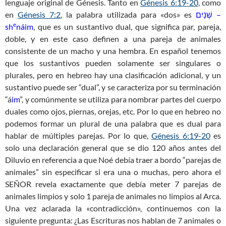
lenguaje original de Génesis. Tanto en
Génesis 6:19-20
, como
en
Génesis 7:2
, la palabra utilizada para «dos» es
שְׁנַיִם –
e
sh
náim
, que es un sustantivo dual, que significa par, pareja,
doble, y en este caso definen a una pareja de animales
consistente de un macho y una hembra. En español tenemos
que los sustantivos pueden solamente ser singulares o
plurales, pero en hebreo hay una clasificación adicional, y un
sustantivo puede ser “dual”, y se caracteriza por su terminación
“á
im
”, y comúnmente se utiliza para nombrar partes del cuerpo
duales como ojos, piernas, orejas, etc. Por lo que en hebreo no
podemos formar un plural de una palabra que es dual para
hablar de múltiples parejas. Por lo que,
Génesis 6:19-20
es
solo una declaración general que se dio 120 años antes del
Diluvio en referencia a que Noé debía traer a bordo “parejas de
animales” sin especificar si era una o muchas, pero ahora el
SEÑOR revela exactamente que debía meter 7 parejas de
animales limpios y solo 1 pareja de animales no limpios al Arca.
Una vez aclarada la «contradicción», continuemos con la
siguiente pregunta: ¿Las Escrituras nos hablan de 7 animales o