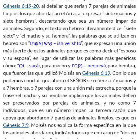
Génesis 6:19-20
, al detallar que serían 7 parejas de animales
limpios los que abordarían el Arca, al expresar “siete machos y
siete hembras”, descartando que sea un número impar de
animales. Segundo, el texto en hebreo literalmente dice: “siete
siete” y “el macho y su hembra”, las palabras que se utilizan en
hebreo son “
אִישׁ וְאִשְׁתּֽוֹ – ish ve ishtó
”, que expresan una unión
más fuerte de estos animales porque es como decir el “esposo
y su esposa”, en lugar de utilizar las palabras más genéricas
cómo:
זָכָר – sacár
, para macho y
נְקֵבָה – nequevá
, para hembra,
que fueron las que utilizó Moisés en
Génesis 6:19
. Con lo que
podemos concluir que ahora el SEÑOR se refiere a 7 machos y
a 7 hembras, o 7 parejas con una unión más estrecha, porque la
frase «el macho y su hembra» implica que los animales deben
ser preservados por parejas de animales, y no como 7
individuos, que es un número impar. La tercera razón que
apoya que abordaron 7 parejas de animales limpios, es que en
Génesis 7:9
, Moisés nos explica la forma específica en la que
los animales abordaron, indicándonos que entraron de “dos en