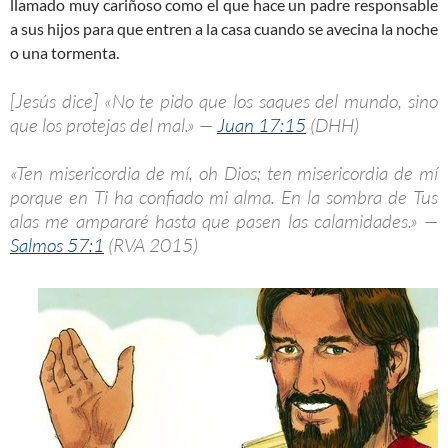
llamado muy cariñoso como el que hace un padre responsable
a sus hijos para que entren a la casa cuando se avecina la noche
o una tormenta.
[Jesús dice] «No te pido que los saques del mundo, sino
que los protejas del mal.» —
Juan 17:15
(DHH)
«Ten misericordia de mí, oh Dios; ten misericordia de mí
porque en Ti ha confiado mi alma. En la sombra de Tus
alas me ampararé hasta que pasen las calamidades.» —
Salmos 57:1
(RVA 2015)