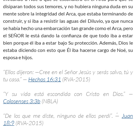
disiparan todos sus temores, y no hubiera ninguna duda en su
mente sobre la integridad del Arca, que estaba terminando de
construir, y si iba a resistir las aguas del Diluvio, ya que nunca
se había hecho una embarcación tan grande como el Arca, pero
el SEÑOR le está dando la confianza de que todo iba a estar
bien porque él iba a estar bajo Su protección. Además, Dios le
estaba diciendo con esto que Él iba hacerse cargo de Noé, su
esposa e hijos.
“Ellos dijeron: —Cree en el Señor Jesús y serás salvo, tú y
tu casa.” —
Hechos 16:31
(RVA-2015)
“Y su vida está escondida con Cristo en Dios.” —
Colosenses 3:3b
(NBLA)
“De los que me diste, ninguno de ellos perdí”. ؙ—
Juan
18:9
(RVA-2015)