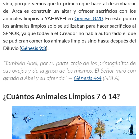
vida, porque vemos que lo primero que hace al desembarcar
del Arca es construir un altar y ofrecer sacrificios con los
animales limpios a YAHWÉH en
Génesis 8:20
. En este punto
los animales limpios solo se utilizaban para hacer sacrificios al
SEÑOR, ya que todavía el Creador no había autorizado el que
se pudieran comer los animales limpios sino hasta después del
Diluvio (
Génesis 9:3
).
“También Abel, por su parte, trajo de los primogénitos de
sus ovejas y de la grasa de los mismos. El Señor miró con
agrado a Abel y su ofrenda.” —
Génesis 4:4
(NBLA)
¿Cuántos Animales Limpios 7 ó 14?