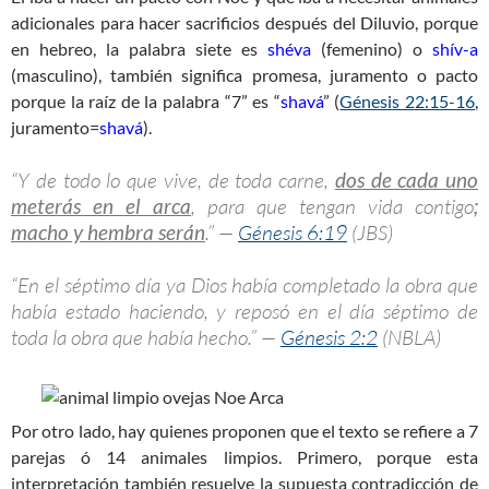
adicionales para hacer sacrificios después del Diluvio, porque
en hebreo, la palabra siete es
shéva
(femenino) o
shív-a
(masculino), también significa promesa, juramento o pacto
porque la raíz de la palabra “7” es “
shavá
” (
Génesis 22:15-16
,
juramento=
shavá
).
“Y de todo lo que vive, de toda carne,
dos de cada uno
meterás en el arca
, para que tengan vida contigo
;
macho y hembra serán
.” —
Génesis 6:19
(JBS)
“En el séptimo día ya Dios había completado la obra que
había estado haciendo, y reposó en el día séptimo de
toda la obra que había hecho.” —
Génesis 2:2
(NBLA)
Por otro lado, hay quienes proponen que el texto se refiere a 7
parejas ó 14 animales limpios. Primero, porque esta
interpretación también resuelve la supuesta contradicción de