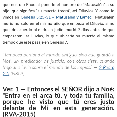
que nos dio Enoc al ponerle el nombre de “Matusalén” a su
hijo, que significa “su muerte traerá”, «el Diluvio». Y como lo
vimos en
Génesis 5:25-31 – Matusalén y Lamec
, Matusalén
murió no solo en el mismo año que empezó el Diluvio, si no
que, de acuerdo al midrash judío, murió 7 días antes de que
empezaran las lluvias, lo que ubicaría su muerte al mismo
tiempo que este pasaje en Génesis 7
.
“Tampoco perdonó al mundo antiguo, sino que guardó a
Noé, un predicador de justicia, con otros siete, cuando
trajo el diluvio sobre el mundo de los impíos.” —
2 Pedro
2:5
(NBLA)
Ver. 1 — Entonces el SEÑOR dijo a Noé:
“Entra en el arca tú, y toda tu familia,
porque he visto que tú eres justo
delante de Mí en esta generación.
(RVA-2015)