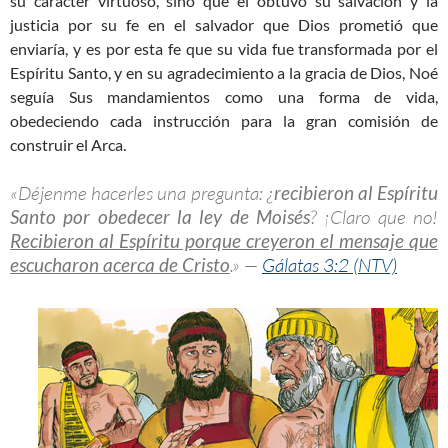
su carácter virtuoso, sino que él obtuvo su salvación y la
justicia por su fe en el salvador que Dios prometió que
enviaría, y es por esta fe que su vida fue transformada por el
Espíritu Santo, y en su agradecimiento a la gracia de Dios, Noé
seguía Sus mandamientos como una forma de vida,
obedeciendo cada instrucción para la gran comisión de
construir el Arca.
«Déjenme hacerles una pregunta: ¿
recibieron al Espíritu
Santo por obedecer la ley de Moisés
? ¡Claro que no!
Recibieron al Espíritu porque creyeron el mensaje que
escucharon acerca de Cristo
.» —
Gálatas 3:2 (NTV)