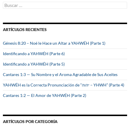
B
u
s
c
a
ARTÍCULOS RECIENTES
r
:
Génesis 8:20 – Noé le Hace un Altar a YAHWÉH (Parte 1)
Identificando a YAHWÉH (Parte 6)
Identificando a YAHWÉH (Parte 5)
Cantares 1:3 — Su Nombre y el Aroma Agradable de Sus Aceites
YAHWÉH es la Correcta Pronunciación de “יהוה – YHWH” (Parte 4)
Cantares 1:2 — El Amor de YAHWÉH (Parte 2)
ARTÍCULOS POR CATEGORÍA