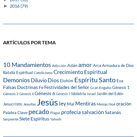
►
2016
(79)
ARTÍCULOS POR TEMA
10 Mandamientos
amor
Adán
Arca
Armadura de Dios
Adicción
Crecimiento Espiritual
Batalla Espiritual
Catolicismo
Espíritu Santo
Demonios
Dios
Diluvio
Eva
Elohim
Falsas Doctrinas
Festividades del Señor
Fe
Génesis 1
Gran Engaño
Génesis 6
Idolatría
Jardín del Edén
Génesis 3
Israel
Génesis 4
Génesis 7
Jesús
ley
Mentiras
Mal
oración
Jesucristo
Jesuitas
Mesías
Noé
pecado
profecía
salvación
Satanás
Palabra Clave
Plagas
Siete Espíritus
Serpiente
Yahveh