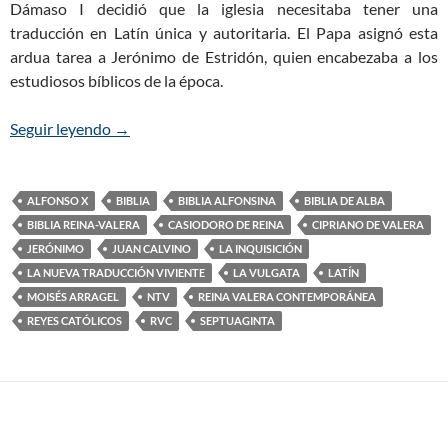
Dámaso I decidió que la iglesia necesitaba tener una
traducción en Latín única y autoritaria. El Papa asignó esta
ardua tarea a Jerónimo de Estridón, quien encabezaba a los
estudiosos bíblicos de la época.
Seguir leyendo
El Origen de la Biblia (Parte 4): Las Traducciones 
→
ALFONSO X
BIBLIA
BIBLIA ALFONSINA
BIBLIA DE ALBA
BIBLIA REINA-VALERA
CASIODORO DE REINA
CIPRIANO DE VALERA
JERÓNIMO
JUAN CALVINO
LA INQUISICIÓN
LA NUEVA TRADUCCIÓN VIVIENTE
LA VULGATA
LATÍN
MOISÉS ARRAGEL
NTV
REINA VALERA CONTEMPORÁNEA
REYES CATÓLICOS
RVC
SEPTUAGINTA