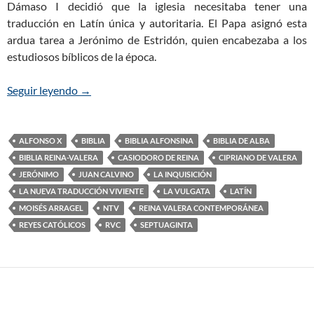
Dámaso I decidió que la iglesia necesitaba tener una
traducción en Latín única y autoritaria. El Papa asignó esta
ardua tarea a Jerónimo de Estridón, quien encabezaba a los
estudiosos bíblicos de la época.
Seguir leyendo
El Origen de la Biblia (Parte 4): Las Traducciones 
→
ALFONSO X
BIBLIA
BIBLIA ALFONSINA
BIBLIA DE ALBA
BIBLIA REINA-VALERA
CASIODORO DE REINA
CIPRIANO DE VALERA
JERÓNIMO
JUAN CALVINO
LA INQUISICIÓN
LA NUEVA TRADUCCIÓN VIVIENTE
LA VULGATA
LATÍN
MOISÉS ARRAGEL
NTV
REINA VALERA CONTEMPORÁNEA
REYES CATÓLICOS
RVC
SEPTUAGINTA