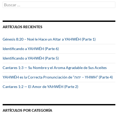
B
u
s
c
a
ARTÍCULOS RECIENTES
r
:
Génesis 8:20 – Noé le Hace un Altar a YAHWÉH (Parte 1)
Identificando a YAHWÉH (Parte 6)
Identificando a YAHWÉH (Parte 5)
Cantares 1:3 — Su Nombre y el Aroma Agradable de Sus Aceites
YAHWÉH es la Correcta Pronunciación de “יהוה – YHWH” (Parte 4)
Cantares 1:2 — El Amor de YAHWÉH (Parte 2)
ARTÍCULOS POR CATEGORÍA