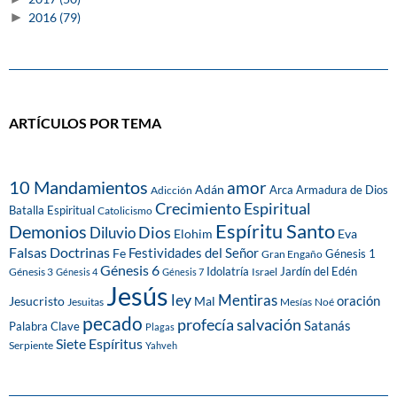
►
2016
(79)
ARTÍCULOS POR TEMA
10 Mandamientos
amor
Adán
Arca
Armadura de Dios
Adicción
Crecimiento Espiritual
Batalla Espiritual
Catolicismo
Espíritu Santo
Demonios
Dios
Diluvio
Eva
Elohim
Falsas Doctrinas
Festividades del Señor
Fe
Génesis 1
Gran Engaño
Génesis 6
Idolatría
Jardín del Edén
Génesis 3
Israel
Génesis 4
Génesis 7
Jesús
ley
Mentiras
Mal
oración
Jesucristo
Jesuitas
Mesías
Noé
pecado
profecía
salvación
Satanás
Palabra Clave
Plagas
Siete Espíritus
Serpiente
Yahveh