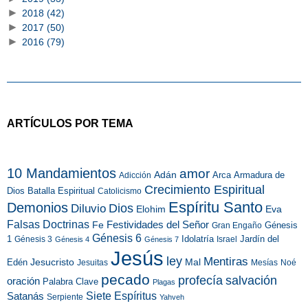
►
2018
(42)
►
2017
(50)
►
2016
(79)
ARTÍCULOS POR TEMA
10 Mandamientos
amor
Adán
Arca
Armadura de
Adicción
Crecimiento Espiritual
Dios
Batalla Espiritual
Catolicismo
Espíritu Santo
Demonios
Dios
Diluvio
Eva
Elohim
Falsas Doctrinas
Festividades del Señor
Fe
Génesis
Gran Engaño
Génesis 6
1
Idolatría
Jardín del
Génesis 3
Israel
Génesis 4
Génesis 7
Jesús
ley
Mentiras
Mal
Edén
Jesucristo
Jesuitas
Mesías
Noé
pecado
profecía
salvación
oración
Palabra Clave
Plagas
Siete Espíritus
Satanás
Serpiente
Yahveh