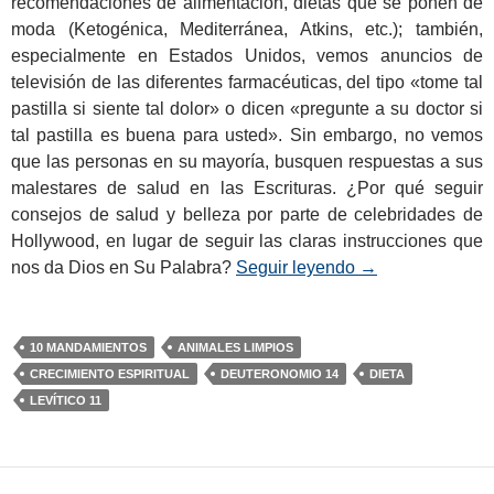
recomendaciones de alimentación, dietas que se ponen de
moda (Ketogénica, Mediterránea, Atkins, etc.); también,
especialmente en Estados Unidos, vemos anuncios de
televisión de las diferentes farmacéuticas, del tipo «tome tal
pastilla si siente tal dolor» o dicen «pregunte a su doctor si
tal pastilla es buena para usted». Sin embargo, no vemos
que las personas en su mayoría, busquen respuestas a sus
malestares de salud en las Escrituras. ¿Por qué seguir
consejos de salud y belleza por parte de celebridades de
Hollywood, en lugar de seguir las claras instrucciones que
nos da Dios en Su Palabra?
Seguir leyendo
La Dieta Bíblica 
→
10 MANDAMIENTOS
ANIMALES LIMPIOS
CRECIMIENTO ESPIRITUAL
DEUTERONOMIO 14
DIETA
LEVÍTICO 11