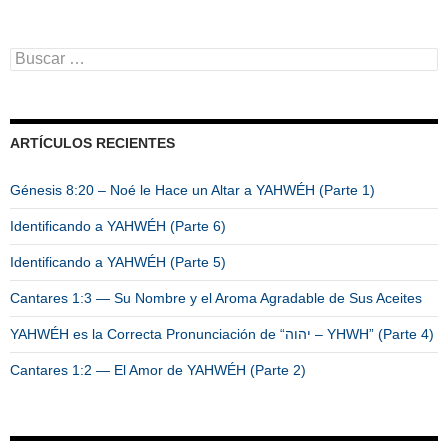
B
u
s
c
a
ARTÍCULOS RECIENTES
r
:
Génesis 8:20 – Noé le Hace un Altar a YAHWÉH (Parte 1)
Identificando a YAHWÉH (Parte 6)
Identificando a YAHWÉH (Parte 5)
Cantares 1:3 — Su Nombre y el Aroma Agradable de Sus Aceites
YAHWÉH es la Correcta Pronunciación de “יהוה – YHWH” (Parte 4)
Cantares 1:2 — El Amor de YAHWÉH (Parte 2)