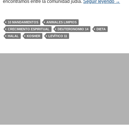
encontramos entre la comunidad judía.
Seguir leyendo
La Die
→
10 MANDAMIENTOS
ANIMALES LIMPIOS
CRECIMIENTO ESPIRITUAL
DEUTERONOMIO 14
DIETA
HALAL
KOSHER
LEVÍTICO 11