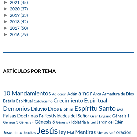
►
2021
(45)
►
2020
(37)
►
2019
(33)
►
2018
(42)
►
2017
(50)
►
2016
(79)
ARTÍCULOS POR TEMA
10 Mandamientos
amor
Adán
Arca
Armadura de Dios
Adicción
Crecimiento Espiritual
Batalla Espiritual
Catolicismo
Espíritu Santo
Demonios
Dios
Diluvio
Eva
Elohim
Falsas Doctrinas
Festividades del Señor
Fe
Génesis 1
Gran Engaño
Génesis 6
Idolatría
Jardín del Edén
Génesis 3
Israel
Génesis 4
Génesis 7
Jesús
ley
Mentiras
Mal
oración
Jesucristo
Jesuitas
Mesías
Noé