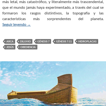
más letal, más catastrófico, y literalmente más trascendental,
que el mundo jamás haya experimentado, a través del cual se
formaron los rasgos distintivos, la topografía y las
características más sorprendentes del planeta.
Seguir leyendo
Génesis 7:11– El Diluvio Desata su Furia (Parte 2
→
ARCA
DILUVIO
GÉNESIS 7
GÉNESIS 7:11
HIDROPLACAS
JESÚS
OBEDIENCIA