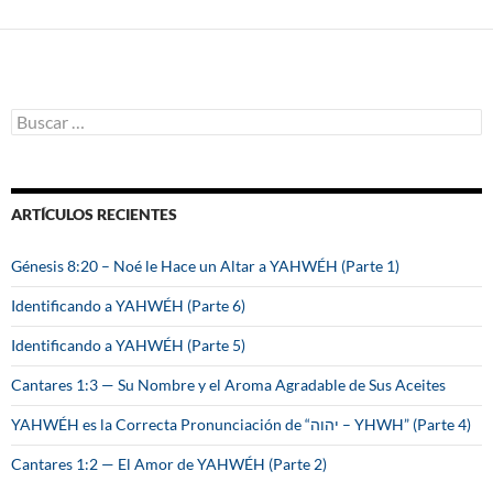
B
u
s
c
a
ARTÍCULOS RECIENTES
r
:
Génesis 8:20 – Noé le Hace un Altar a YAHWÉH (Parte 1)
Identificando a YAHWÉH (Parte 6)
Identificando a YAHWÉH (Parte 5)
Cantares 1:3 — Su Nombre y el Aroma Agradable de Sus Aceites
YAHWÉH es la Correcta Pronunciación de “יהוה – YHWH” (Parte 4)
Cantares 1:2 — El Amor de YAHWÉH (Parte 2)