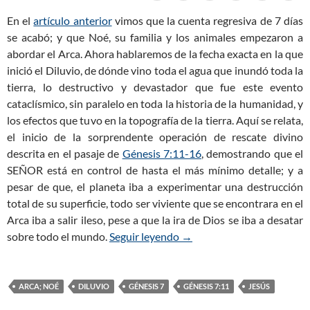
En el
artículo anterior
vimos que la cuenta regresiva de 7 días
se acabó; y que Noé, su familia y los animales empezaron a
abordar el Arca. Ahora hablaremos de la fecha exacta en la que
inició el Diluvio, de dónde vino toda el agua que inundó toda la
tierra, lo destructivo y devastador que fue este evento
cataclísmico, sin paralelo en toda la historia de la humanidad, y
los efectos que tuvo en la topografía de la tierra. Aquí se relata,
el inicio de la sorprendente operación de rescate divino
descrita en el pasaje de
Génesis 7:11-16
, demostrando que el
SEÑOR está en control de hasta el más mínimo detalle; y a
pesar de que, el planeta iba a experimentar una destrucción
total de su superficie, todo ser viviente que se encontrara en el
Arca iba a salir ileso, pese a que la ira de Dios se iba a desatar
sobre todo el mundo.
Seguir leyendo
Génesis 7:11 – El Diluvio 
→
ARCA; NOÉ
DILUVIO
GÉNESIS 7
GÉNESIS 7:11
JESÚS