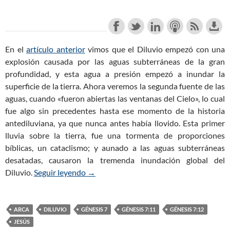
En el
artículo anterior
vimos que el Diluvio empezó con una
explosión causada por las aguas subterráneas de la gran
profundidad, y esta agua a presión empezó a inundar la
superficie de la tierra. Ahora veremos la segunda fuente de las
aguas, cuando «fueron abiertas las ventanas del Cielo», lo cual
fue algo sin precedentes hasta ese momento de la historia
antediluviana, ya que nunca antes había llovido. Esta primer
lluvia sobre la tierra, fue una tormenta de proporciones
bíblicas, un cataclismo; y aunado a las aguas subterráneas
desatadas, causaron la tremenda inundación global del
Diluvio.
Seguir leyendo
Génesis 7:11-12– El Diluvio, una Tormen
→
ARCA
DILUVIO
GÉNESIS 7
GÉNESIS 7:11
GÉNESIS 7:12
JESÚS