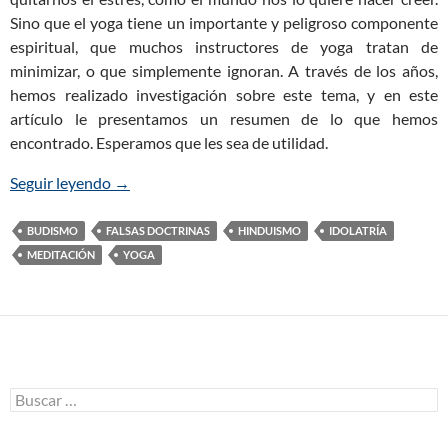
Sino que el yoga tiene un importante y peligroso componente
espiritual, que muchos instructores de yoga tratan de
minimizar, o que simplemente ignoran. A través de los años,
hemos realizado investigación sobre este tema, y en este
artículo le presentamos un resumen de lo que hemos
encontrado. Esperamos que les sea de utilidad.
Seguir leyendo
Los Peligros del Yoga para los Cristianos
→
BUDISMO
FALSAS DOCTRINAS
HINDUISMO
IDOLATRÍA
MEDITACIÓN
YOGA
B
u
s