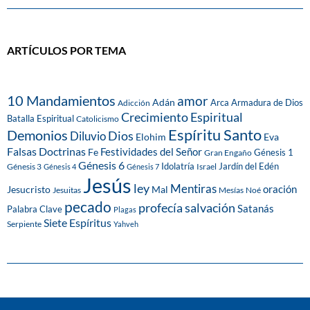
ARTÍCULOS POR TEMA
10 Mandamientos
amor
Adán
Arca
Armadura de Dios
Adicción
Crecimiento Espiritual
Batalla Espiritual
Catolicismo
Espíritu Santo
Demonios
Dios
Diluvio
Eva
Elohim
Falsas Doctrinas
Festividades del Señor
Fe
Génesis 1
Gran Engaño
Génesis 6
Idolatría
Jardín del Edén
Génesis 3
Israel
Génesis 4
Génesis 7
Jesús
ley
Mentiras
Mal
oración
Jesucristo
Jesuitas
Mesías
Noé
pecado
profecía
salvación
Satanás
Palabra Clave
Plagas
Siete Espíritus
Serpiente
Yahveh