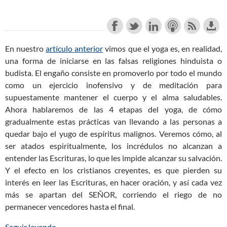
En nuestro
artículo anterior
vimos que el yoga es, en realidad,
una forma de iniciarse en las falsas religiones hinduista o
budista. El engaño consiste en promoverlo por todo el mundo
como un ejercicio inofensivo y de meditación para
supuestamente mantener el cuerpo y el alma saludables.
Ahora hablaremos de las 4 etapas del yoga, de cómo
gradualmente estas prácticas van llevando a las personas a
quedar bajo el yugo de espíritus malignos. Veremos cómo, al
ser atados espiritualmente, los incrédulos no alcanzan a
entender las Escrituras, lo que les impide alcanzar su salvación.
Y el efecto en los cristianos creyentes, es que pierden su
interés en leer las Escrituras, en hacer oración, y así cada vez
más se apartan del SEÑOR, corriendo el riego de no
permanecer vencedores hasta el final.
Seguir leyendo
Los Peligros del Yoga para los Cristianos (Parte 2
→