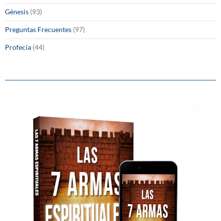
Génesis
(93)
Preguntas Frecuentes
(97)
Profecía
(44)