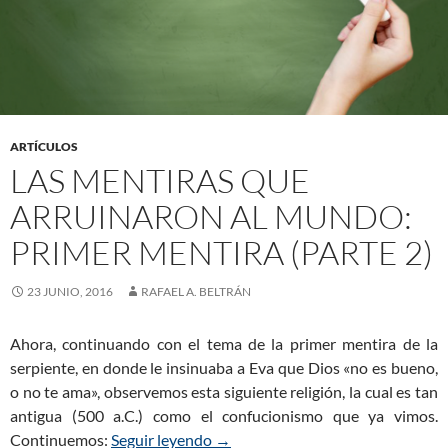
ARTÍCULOS
LAS MENTIRAS QUE
ARRUINARON AL MUNDO:
PRIMER MENTIRA (PARTE 2)
23 JUNIO, 2016
RAFAEL A. BELTRÁN
Ahora, continuando con el tema de la primer mentira de la
serpiente, en donde le insinuaba a Eva que Dios «no es bueno,
o no te ama», observemos esta siguiente religión, la cual es tan
antigua (500 a.C.) como el confucionismo que ya vimos.
Continuemos:
Seguir leyendo
Las mentiras que arruinaron al mu
→