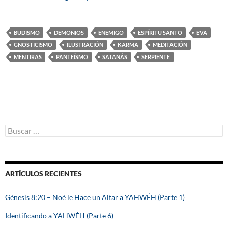
BUDISMO
DEMONIOS
ENEMIGO
ESPÍRITU SANTO
EVA
GNOSTICISMO
ILUSTRACIÓN
KARMA
MEDITACIÓN
MENTIRAS
PANTEÍSMO
SATANÁS
SERPIENTE
B
u
s
c
a
ARTÍCULOS RECIENTES
r
:
Génesis 8:20 – Noé le Hace un Altar a YAHWÉH (Parte 1)
Identificando a YAHWÉH (Parte 6)