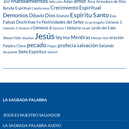
10 Mandamientos
amor
Adán
Arca
Armadura de Dios
Adicción
Crecimiento Espiritual
Batalla Espiritual
Catolicismo
Espíritu Santo
Demonios
Dios
Diluvio
Eva
Elohim
Falsas Doctrinas
Festividades del Señor
Fe
Génesis 1
Gran Engaño
Génesis 6
Idolatría
Jardín del Edén
Génesis 3
Israel
Génesis 4
Génesis 7
Jesús
ley
Mentiras
Mal
oración
Jesucristo
Jesuitas
Mesías
Noé
pecado
profecía
salvación
Satanás
Palabra Clave
Plagas
Siete Espíritus
Serpiente
Yahveh
LA SAGRADA PALABRA
JESÚS ES NUESTRO SALVADOR
LA SAGRADA PALABRA AUDIO