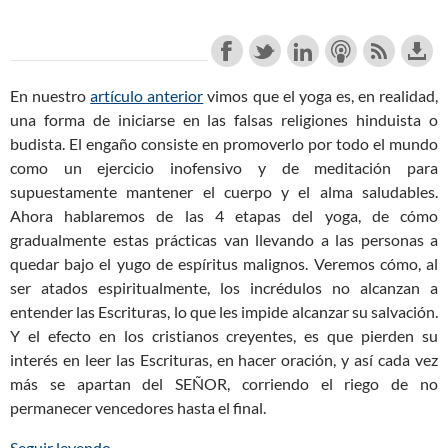
En nuestro
artículo anterior
vimos que el yoga es, en realidad,
una forma de iniciarse en las falsas religiones hinduista o
budista. El engaño consiste en promoverlo por todo el mundo
como un ejercicio inofensivo y de meditación para
supuestamente mantener el cuerpo y el alma saludables.
Ahora hablaremos de las 4 etapas del yoga, de cómo
gradualmente estas prácticas van llevando a las personas a
quedar bajo el yugo de espíritus malignos. Veremos cómo, al
ser atados espiritualmente, los incrédulos no alcanzan a
entender las Escrituras, lo que les impide alcanzar su salvación.
Y el efecto en los cristianos creyentes, es que pierden su
interés en leer las Escrituras, en hacer oración, y así cada vez
más se apartan del SEÑOR, corriendo el riego de no
permanecer vencedores hasta el final.
Seguir leyendo
Los Peligros del Yoga para los Cristianos (Parte 2
→