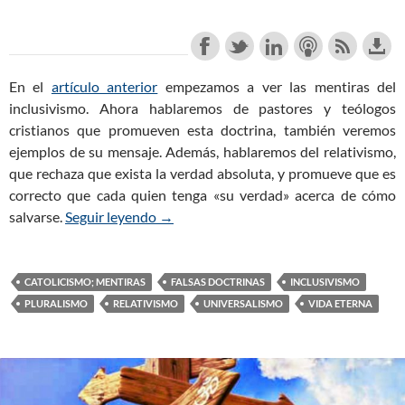
En el
artículo anterior
empezamos a ver las mentiras del
inclusivismo. Ahora hablaremos de pastores y teólogos
cristianos que promueven esta doctrina, también veremos
ejemplos de su mensaje. Además, hablaremos del relativismo,
que rechaza que exista la verdad absoluta, y promueve que es
correcto que cada quien tenga «su verdad» acerca de cómo
salvarse.
Seguir leyendo
¿Acaso Todos los Caminos nos Llevan a 
→
CATOLICISMO; MENTIRAS
FALSAS DOCTRINAS
INCLUSIVISMO
PLURALISMO
RELATIVISMO
UNIVERSALISMO
VIDA ETERNA