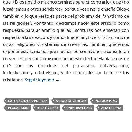
que: «Dios nos dio muchos caminos para encontrarlo», que «no
juzgáramos a otros senderos», porque «eso no lo enseña Dios»;
también dijo que «esto es parte del problema del fanatismo de
las religiones”. Por tanto, decidimos hacer este artículo como
respuesta, para aclarar lo que las Escrituras nos enseñan con
respecto a la salvación, y cómo difiere mucho el cristianismo de
otras religiones y sistemas de creencias. También queremos
exponer este tema porque muchas personas que se consideran
creyentes piensan lo mismo que nuestro lector. Hablaremos de
qué son las doctrinas del pluralismo, universalismo,
inclusivismo y relativismo, y de cómo afectan la fe de los
cristianos.
Seguir leyendo
¿Acaso Todos los Caminos nos Llevan a
→
CATOLICISMO; MENTIRAS
FALSAS DOCTRINAS
INCLUSIVISMO
PLURALISMO
RELATIVISMO
UNIVERSALISMO
VIDA ETERNA