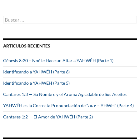
B
u
s
c
a
ARTÍCULOS RECIENTES
r
:
Génesis 8:20 – Noé le Hace un Altar a YAHWÉH (Parte 1)
Identificando a YAHWÉH (Parte 6)
Identificando a YAHWÉH (Parte 5)
Cantares 1:3 — Su Nombre y el Aroma Agradable de Sus Aceites
YAHWÉH es la Correcta Pronunciación de “יהוה – YHWH” (Parte 4)
Cantares 1:2 — El Amor de YAHWÉH (Parte 2)