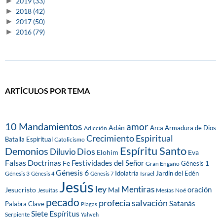
►
2019
(33)
►
2018
(42)
►
2017
(50)
►
2016
(79)
ARTÍCULOS POR TEMA
10 Mandamientos
amor
Adán
Arca
Armadura de Dios
Adicción
Crecimiento Espiritual
Batalla Espiritual
Catolicismo
Espíritu Santo
Demonios
Dios
Diluvio
Eva
Elohim
Falsas Doctrinas
Festividades del Señor
Fe
Génesis 1
Gran Engaño
Génesis 6
Idolatría
Jardín del Edén
Génesis 3
Israel
Génesis 4
Génesis 7
Jesús
ley
Mentiras
Mal
oración
Jesucristo
Jesuitas
Mesías
Noé
pecado
profecía
salvación
Satanás
Palabra Clave
Plagas
Siete Espíritus
Serpiente
Yahveh