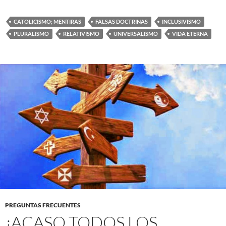
CATOLICISMO; MENTIRAS
FALSAS DOCTRINAS
INCLUSIVISMO
PLURALISMO
RELATIVISMO
UNIVERSALISMO
VIDA ETERNA
PREGUNTAS FRECUENTES
¿ACASO TODOS LOS