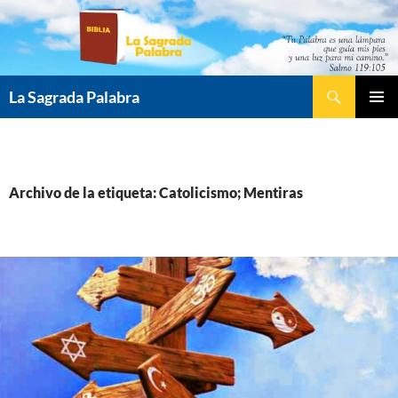
Saltar
al
contenido
Buscar
La Sagrada Palabra
MENÚ
PRINCI
Archivo de la etiqueta: Catolicismo; Mentiras