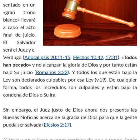
sentado en un
«gran trono
blanco» llevará
a cabo el acto
final de juicio.
El Salvador
será el Juez y el
Verdugo (
Apocalipsis 20:11-15
;
Hechos 10:42
,
17:31
). «
Todos
han pecado
» y no alcanzan la gloria de Dios y por tanto están
bajo Su juicio (
Romanos 3:23
). Y todos los que están bajo la
Ley son declarados culpables por esa Ley (v.19). De cualquier
forma, todos los incrédulos son culpables y están bajo la
condena de Dios o Su ira.
Sin embargo, el Juez justo de Dios ahora nos presenta las
Buenas Noticias acerca de la gracia de Dios para que la gente
pueda ser salvada (
Efesios 2:17
).
“Cristo vino a traer buenas noticias de paz a todos, tanto