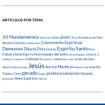
ARTÍCULOS POR TEMA
10 Mandamientos
amor
Adán
Arca
Armadura de Dios
Adicción
Crecimiento Espiritual
Batalla Espiritual
Catolicismo
Espíritu Santo
Demonios
Dios
Diluvio
Eva
Elohim
Falsas Doctrinas
Festividades del Señor
Fe
Génesis 1
Gran Engaño
Génesis 6
Idolatría
Jardín del Edén
Génesis 3
Israel
Génesis 4
Génesis 7
Jesús
ley
Mentiras
Mal
oración
Jesucristo
Jesuitas
Mesías
Noé
pecado
profecía
salvación
Satanás
Palabra Clave
Plagas
Siete Espíritus
Serpiente
Yahveh