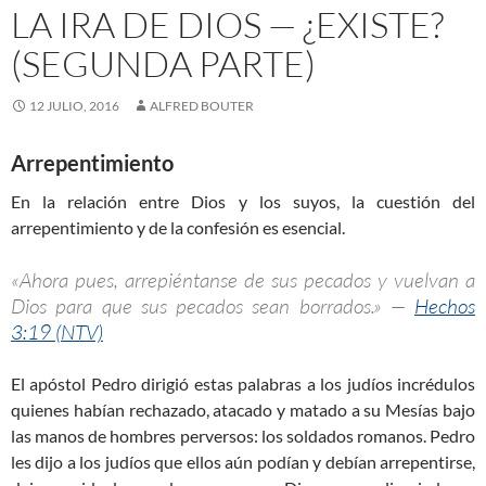
LA IRA DE DIOS — ¿EXISTE?
(SEGUNDA PARTE)
12 JULIO, 2016
ALFRED BOUTER
Arrepentimiento
En la relación entre Dios y los suyos, la cuestión del
arrepentimiento y de la confesión es esencial.
«Ahora pues, arrepiéntanse de sus pecados y vuelvan a
Dios para que sus pecados sean borrados.» —
Hechos
3:19 (NTV)
El apóstol Pedro dirigió estas palabras a los judíos incrédulos
quienes habían rechazado, atacado y matado a su Mesías bajo
las manos de hombres perversos: los soldados romanos. Pedro
les dijo a los judíos que ellos aún podían y debían arrepentirse,