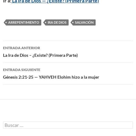
Ir a:
La Ira de Dios — ¿Existe? (Primera Parte)
ARREPENTIMIENTO
IRA DE DIOS
SALVACIÓN
ENTRADA ANTERIOR
Navegación
La Ira de Dios – ¿Existe? (Primera Parte)
de
ENTRADA SIGUIENTE
entradas
Génesis 2:21-25 — YAHVEH Elohim hizo a la mujer
B
u
s