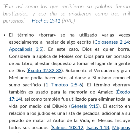
“Fue así como los que recibieron su palabra fueron
bautizados, y ese día se añadieron como tres mil
personas.” —
Hechos 2:41
(RVC)
El término «borrar» se ha utilizado varias veces
especialmente al hablar de algo escrito (
Colosenses 2:14
;
Apocalipsis 3:5
). En este caso, Dios es quien borra.
Considere la súplica de Moisés con Dios para ser borrado
de Su Libro, al estar dispuesto a tomar el lugar de la gente
de Dios (
Éxodo 32:32-33
). Solamente el Verdadero y gran
Mediador podía hacer esto, al darse a Sí mismo como el
sumo sacrificio (
1 Timoteo 2:5-6
). El término «borrar»
también es usado para la memoria de Amalec (
Éxodo
17:14
), así como también fue utilizado para eliminar toda la
vida por medio del Diluvio (
Génesis 9:15
). El escrito en
relación a los judíos es una lista de pecados, adicional a su
pecado de matar al Autor de la Vida, el Mesías. Incluye
todos sus pecados (
Salmos 103:12
;
Isaías 1:18
;
Miqueas