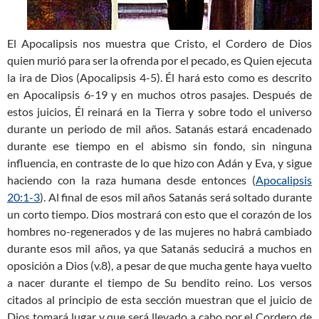
El Apocalipsis nos muestra que Cristo, el Cordero de Dios
quien murió para ser la ofrenda por el pecado, es Quien ejecuta
la ira de Dios (Apocalipsis 4-5
). Él hará esto como es descrito
en Apocalipsis 6-19
y en muchos otros pasajes. Después de
estos juicios, Él reinará en la Tierra y sobre todo el universo
durante un periodo de mil años. Satanás estará encadenado
durante ese tiempo en el abismo sin fondo, sin ninguna
influencia, en contraste de lo que hizo con Adán y Eva, y sigue
haciendo con la raza humana desde entonces (
Apocalipsis
20:1-3
). Al final de esos mil años Satanás será soltado durante
un corto tiempo. Dios mostrará con esto que el corazón de los
hombres no-regenerados y de las mujeres no habrá cambiado
durante esos mil años, ya que Satanás seducirá a muchos en
oposición a Dios (v.8), a pesar de que mucha gente haya vuelto
a nacer durante el tiempo de Su bendito reino. Los versos
citados al principio de esta sección muestran que el juicio de
Dios tomará lugar y que será llevado a cabo por el Cordero de