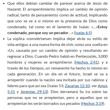
Que ellos debían cambiar de parecer acerca de Jesús de
Nazaret. El arrepentimiento implica un cambio de opinión
radical, tanto de pensamiento como de actitud, implicando
que uno se ve a sí mismo en la presencia de Dios como
condenado, tal como en el lamento de Isaías: «…«
Estoy
condenado, porque soy un pecador
…» (
Isaías 6:5
)
La súplica «conviértanse» implica dejar atrás su estilo de
vida antiguo a una nueva forma de vivir, como una vuelta en
«U», causada por un cambio de opinión y resultando en
regresar a Dios. Cuando Pedro habló en Pentecostés, 3,000
hombres y mujeres se arrepintieron (
Hechos 2:41
), y a
través de los tiempos, un remanente ha hecho lo mismo en
cada generación. En un día en el futuro, Israel se va a
arrepentir cuando la nación sea incitada por sus rabinos y
líderes para que así sea (Isaías 53
;
Zacarías 12:10
; ver
Amos
5:15
y
Jeremías 29:13
). Dios derramará Su ira sobre las
personas que no se arrepientan, pero a aquellos que se
arrepientan les serán borrados sus pecados (
Hechos 3:19
).