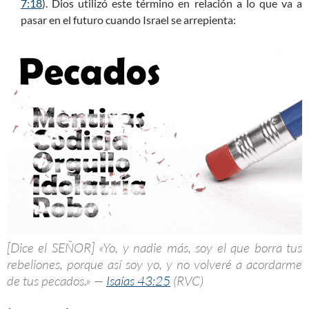
7:18
). Dios utilizó este término en relación a lo que va a
pasar en el futuro cuando Israel se arrepienta:
[Dice el SEÑOR] «Yo, y nadie más, soy el que borra tus
rebeliones, porque así soy yo, y no volveré a acordarme
de tus pecados.» —
Isaías 43:25
(RVC)