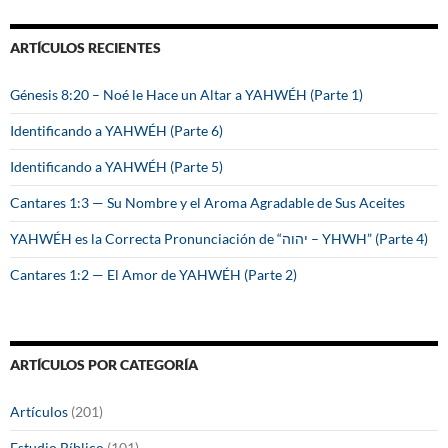
c
a
ARTÍCULOS RECIENTES
r
:
Génesis 8:20 – Noé le Hace un Altar a YAHWÉH (Parte 1)
Identificando a YAHWÉH (Parte 6)
Identificando a YAHWÉH (Parte 5)
Cantares 1:3 — Su Nombre y el Aroma Agradable de Sus Aceites
YAHWÉH es la Correcta Pronunciación de “יהוה – YHWH” (Parte 4)
Cantares 1:2 — El Amor de YAHWÉH (Parte 2)
ARTÍCULOS POR CATEGORÍA
Artículos
(201)
Estudio Bíblico
(101)