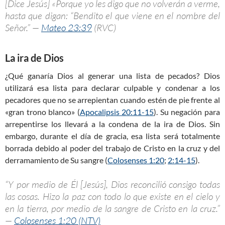
[Dice Jesús] «Porque yo les digo que no volverán a verme,
hasta que digan: “Bendito el que viene en el nombre del
Señor.” —
Mateo 23:39
(RVC)
La ira de Dios
¿Qué ganaría Dios al generar una lista de pecados? Dios
utilizará esa lista para declarar culpable y condenar a los
pecadores que no se arrepientan cuando estén de pie frente al
«gran trono blanco» (
Apocalipsis 20:11-15
). Su negación para
arrepentirse los llevará a la condena de la ira de Dios. Sin
embargo, durante el día de gracia, esa lista será totalmente
borrada debido al poder del trabajo de Cristo en la cruz y del
derramamiento de Su sangre (
Colosenses 1:20
;
2:14-15
).
“Y por medio de Él [Jesús], Dios reconcilió consigo todas
las cosas. Hizo la paz con todo lo que existe en el cielo y
en la tierra, por medio de la sangre de Cristo en la cruz.”
—
Colosenses 1:20 (NTV)