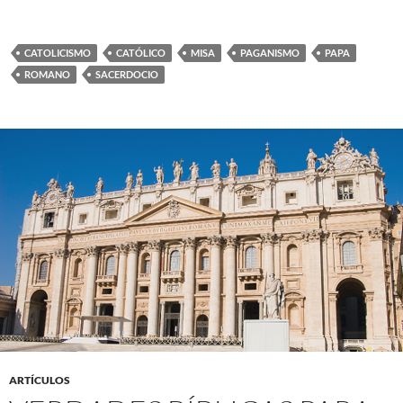
CATOLICISMO
CATÓLICO
MISA
PAGANISMO
PAPA
ROMANO
SACERDOCIO
ARTÍCULOS