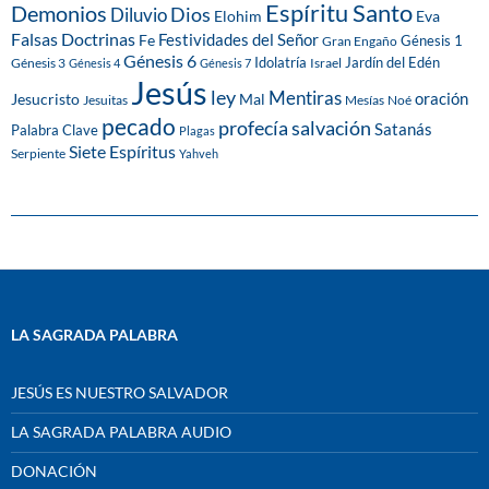
Espíritu Santo
Demonios
Dios
Diluvio
Eva
Elohim
Falsas Doctrinas
Festividades del Señor
Fe
Génesis 1
Gran Engaño
Génesis 6
Idolatría
Jardín del Edén
Génesis 3
Israel
Génesis 4
Génesis 7
Jesús
ley
Mentiras
Mal
oración
Jesucristo
Jesuitas
Mesías
Noé
pecado
profecía
salvación
Satanás
Palabra Clave
Plagas
Siete Espíritus
Serpiente
Yahveh
LA SAGRADA PALABRA
JESÚS ES NUESTRO SALVADOR
LA SAGRADA PALABRA AUDIO
DONACIÓN