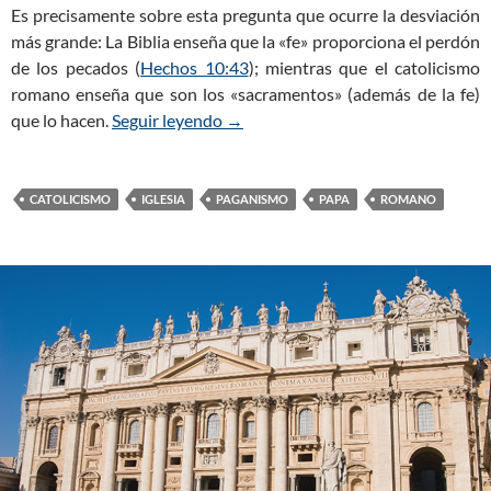
Es precisamente sobre esta pregunta que ocurre la desviación
más grande: La Biblia enseña que la «fe» proporciona el perdón
de los pecados (
Hechos 10:43
); mientras que el catolicismo
romano enseña que son los «sacramentos» (además de la fe)
que lo hacen.
Seguir leyendo
Verdades Bíblicas para los Católic
→
CATOLICISMO
IGLESIA
PAGANISMO
PAPA
ROMANO