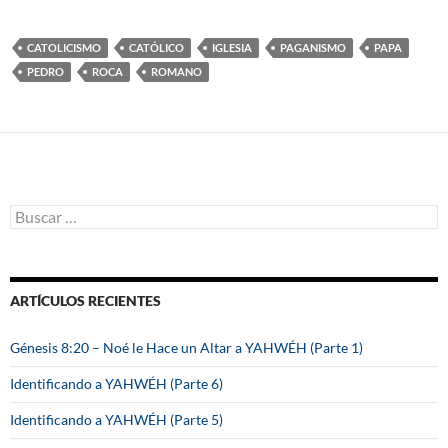
CATOLICISMO
CATÓLICO
IGLESIA
PAGANISMO
PAPA
PEDRO
ROCA
ROMANO
B
u
s
c
a
ARTÍCULOS RECIENTES
r
:
Génesis 8:20 – Noé le Hace un Altar a YAHWÉH (Parte 1)
Identificando a YAHWÉH (Parte 6)
Identificando a YAHWÉH (Parte 5)