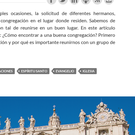
les ocasiones, la solicitud de diferentes hermanos,
congregación en el lugar donde residen. Sabemos de
n tal de reunirse en un buen lugar. En este artículo
e: ¿Cómo encontrar a una buena congregación? Primero
unción y por qué es importante reunirnos con un grupo de
na Buena Congregación? (Parte 1)
CIONES
ESPÍRITU SANTO
EVANGELIO
IGLESIA