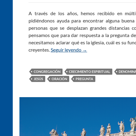
A través de los años, hemos recibido en múltip
pidiéndonos ayuda para encontrar alguna buena 
personas que se desplazan grandes distancias co
pensamos que para dar respuesta a la pregunta d
necesitamos aclarar qué es la iglesia, cuál es su f
creyentes.
Seguir leyendo
¿Cómo Puedo Encontrar u
→
CONGREGACIÓN
CRECIMIENTO ESPIRITUAL
DENOMINA
JESÚS
ORACIÓN
PREGUNTA