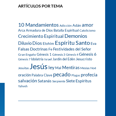
ARTÍCULOS POR TEMA
10 Mandamientos
amor
Adán
Adicción
Arca
Armadura de Dios
Batalla Espiritual
Catolicismo
Demonios
Crecimiento Espiritual
Espíritu Santo
Dios
Diluvio
Eva
Elohim
Falsas Doctrinas
Festividades del Señor
Fe
Génesis 6
Génesis 1
Gran Engaño
Génesis 3
Génesis 4
Idolatría
Jardín del Edén
Jesucristo
Israel
Génesis 7
Jesús
ley
Mentiras
Mal
Jesuitas
Mesías
Noé
pecado
profecía
oración
Palabra Clave
Plagas
salvación
Siete Espíritus
Satanás
Serpiente
Yahveh