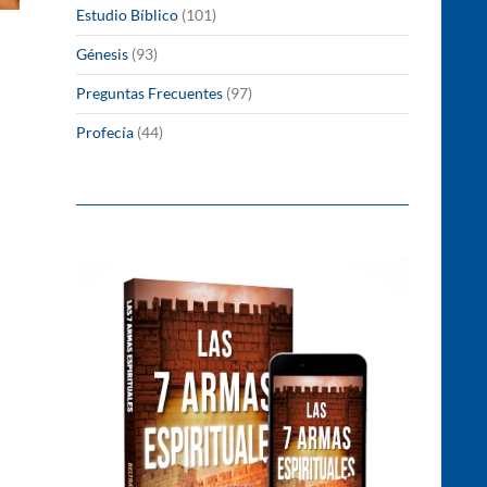
Estudio Bíblico
(101)
Génesis
(93)
Preguntas Frecuentes
(97)
Profecía
(44)
regación? (Parte 2)