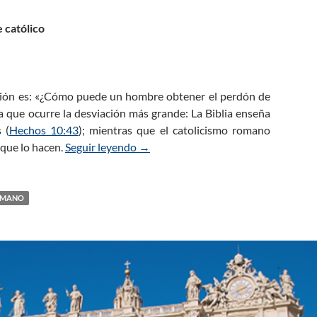
 católico
igión es: «¿Cómo puede un hombre obtener el perdón de
 que ocurre la desviación más grande: La Biblia enseña
 (
Hechos 10:43
); mientras que el catolicismo romano
 que lo hacen.
Seguir leyendo
Verdades Bíblicas para los Católicos
→
MANO