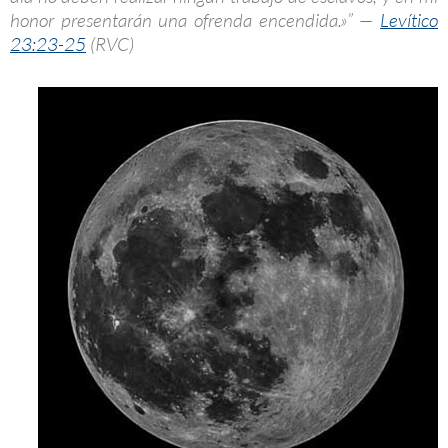
honor presentarán una ofrenda encendida.»” —
Levítico
23:23-25
(RVC)