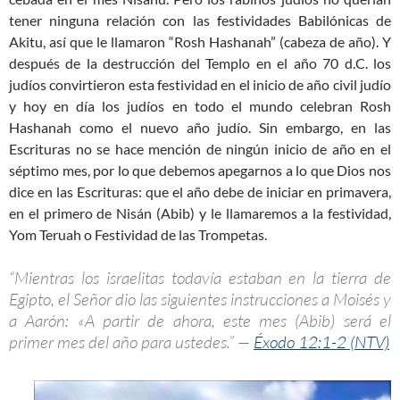
tener ninguna relación con las festividades Babilónicas de
Akitu, así que le llamaron “Rosh Hashanah” (cabeza de año). Y
después de la destrucción del Templo en el año 70 d.C. los
judíos convirtieron esta festividad en el inicio de año civil judío
y hoy en día los judíos en todo el mundo celebran Rosh
Hashanah como el nuevo año judío. Sin embargo, en las
Escrituras no se hace mención de ningún inicio de año en el
séptimo mes, por lo que debemos apegarnos a lo que Dios nos
dice en las Escrituras: que el año debe de iniciar en primavera,
en el primero de Nisán (Abib) y le llamaremos a la festividad,
Yom Teruah o Festividad de las Trompetas.
“Mientras los israelitas todavía estaban en la tierra de
Egipto, el Señor dio las siguientes instrucciones a Moisés y
a Aarón: «A partir de ahora, este mes (Abib) será el
primer mes del año para ustedes.” —
Éxodo 12:1-2 (NTV)