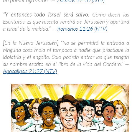
un primer hijo varón.” —
Zacarías 12:10 (NTV)
“
Y entonces todo Israel será salvo
. Como dicen las
Escrituras: El que rescata vendrá de Jerusalén y apartará
a Israel de la maldad.” —
Romanos 11:26 (NTV)
[En la Nueva Jerusalén] “No se permitirá la entrada a
ninguna cosa mala ni tampoco a nadie que practique la
idolatría y el engaño. Solo podrán entrar los que tengan
su nombre escrito en el libro de la vida del Cordero.” —
Apocalipsis 21:27 (NTV)