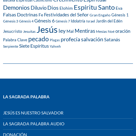
Catolicismo
Espíritu Santo
Demonios
Dios
Diluvio
Eva
Elohim
Falsas Doctrinas
Festividades del Señor
Fe
Génesis 1
Gran Engaño
Génesis 6
Idolatría
Jardín del Edén
Génesis 3
Israel
Génesis 4
Génesis 7
Jesús
ley
Mentiras
Mal
oración
Jesucristo
Jesuitas
Mesías
Noé
pecado
profecía
salvación
Satanás
Palabra Clave
Plagas
Siete Espíritus
Serpiente
Yahveh
LA SAGRADA PALABRA
JESÚS ES NUESTRO SALVADOR
LA SAGRADA PALABRA AUDIO
DONACIÓN