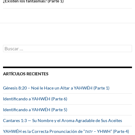
entradas
¿Existen los fantasmas? (Parte 1)
B
u
s
c
a
ARTÍCULOS RECIENTES
r
:
Génesis 8:20 – Noé le Hace un Altar a YAHWÉH (Parte 1)
Identificando a YAHWÉH (Parte 6)
Identificando a YAHWÉH (Parte 5)
Cantares 1:3 — Su Nombre y el Aroma Agradable de Sus Aceites
YAHWÉH es la Correcta Pronunciación de “יהוה – YHWH” (Parte 4)