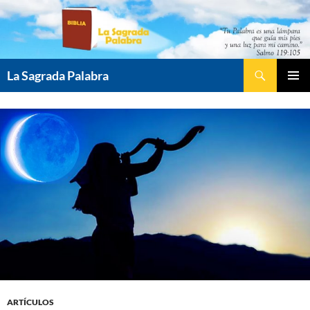
Saltar
al
contenido
Buscar
La Sagrada Palabra
MENÚ
PRINCI
ARTÍCULOS