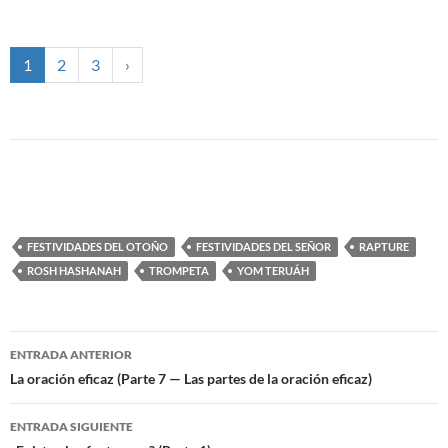
1
2
3
›
FESTIVIDADES DEL OTOÑO
FESTIVIDADES DEL SEÑOR
RAPTURE
ROSH HASHANAH
TROMPETA
YOM TERUÁH
ENTRADA ANTERIOR
Navegación
La oración eficaz (Parte 7 — Las partes de la oración eficaz)
de
ENTRADA SIGUIENTE