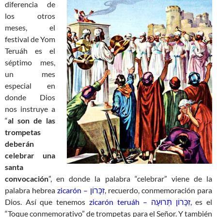
diferencia de
los otros
meses, el
festival de Yom
Teruáh es el
séptimo mes,
un mes
especial en
donde Dios
nos instruye a
“
al son de las
trompetas
deberán
celebrar una
santa
convocación
”, en donde la palabra “celebrar” viene de la
palabra hebrea
zicarón – זִכָּרוֹן
, recuerdo, conmemoración para
Dios. Así que tenemos
zicarón teruáh – זִכָּרוֹן תְּרוּעָה
, es el
“Toque conmemorativo” de trompetas para el Señor. Y también