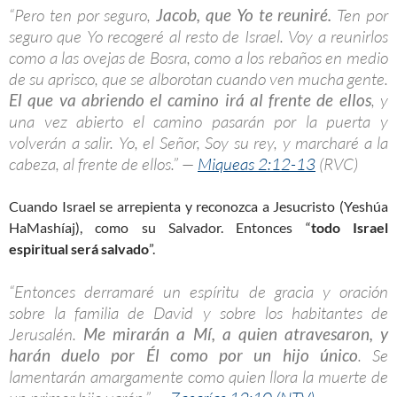
“Pero ten por seguro,
Jacob, que Yo te reuniré.
Ten por
seguro que Yo recogeré al resto de Israel. Voy a reunirlos
como a las ovejas de Bosra, como a los rebaños en medio
de su aprisco, que se alborotan cuando ven mucha gente.
El que va abriendo el camino irá al frente de ellos
, y
una vez abierto el camino pasarán por la puerta y
volverán a salir. Yo, el Señor, Soy su rey, y marcharé a la
cabeza, al frente de ellos.” —
Miqueas 2:12-13
(RVC)
Cuando Israel se arrepienta y reconozca a Jesucristo (Yeshúa
HaMashíaj), como su Salvador. Entonces “
todo Israel
espiritual será salvado
”.
“Entonces derramaré un espíritu de gracia y oración
sobre la familia de David y sobre los habitantes de
Jerusalén.
Me mirarán a Mí, a quien atravesaron, y
harán duelo por Él como por un hijo único
. Se
lamentarán amargamente como quien llora la muerte de